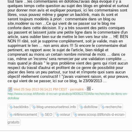
tout faire ...les commentaires en dofollowJ'avais déjà évoqué il y a
quelques temps cette question au sujet des blogs en général et surtout
pour donner mon avis et expliquer pourquoi, ici les commentaires sont
libres, vous pouvez même y gagner un backlink, mais ils sont et
seront toujours modérés à priori : commentaire dans un blog ou
site,modérer ou non ...Ce qui vient de se passer sur le blog me
conforte dans cette décision. Il y a très souvent des petits comiques
qui passent et laissent juste une petite ligne dans le commentaire d'un
article, sans oublier bien sur de mettre le lien vers leur site ... HE BEN
NON !!! râté, soit je supprime complètement, soit je valide, mais en
supprimant le lien ... non amis alors !!! Si encore le commentaire était
pertinent, en rapport avec le sujet de l'article, bien rédigé et
comprenant au moins un certain nombre minimal de mots ... dans ce
cas, même un 'inconnu' sera remercier par une validation complète ...
mais quand je disais " le gros problème vient des gens qui n'ont aucun
respect du travail d'autrui et profitent de ce genre de possibilité pour
placer des liens un peu partout, sur tout et n'importe quoi sans aucun
objectif réellement constructif ! "j'avais vraiment raison, et pour preuve,
ce qui vient de se passer, ici sur ce blog, le 23/09/2013 ...
-
Wed 25 Sep 2013 06:14:21 PM CEST - permalink
-
http://www.scoop.it/t/fonds-d-ecran-gratuits/p/4008227034/la-recherche-de-liens-en-
dofollow
backlinks
blog.unesourisetmoi.info
dofollow
recherche
référencement
SEO
voleur
www.scoop.it/t/fonds-d-ecran-
gratuits