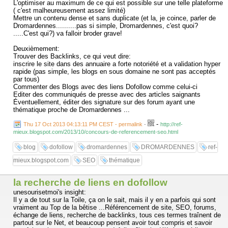
L'optimiser au maximum de ce qui est possible sur une telle plateforme
( c'est malheureusement assez limité)
Mettre un contenu dense et sans duplicate (et la, je coince, parler de
Dromardennes..........pas si simple, Dromardennes, c'est quoi?
.....C'est qui?) va falloir broder grave!
Deuxièmement:
Trouver des Backlinks, ce qui veut dire:
inscrire le site dans des annuaire a forte notoriété et a validation hyper
rapide (pas simple, les blogs en sous domaine ne sont pas acceptés
par tous)
Commenter des Blogs avec des liens Dofollow comme celui-ci
Editer des communiqués de presse avec des articles saignants
Éventuellement, éditer des signature sur des forum ayant une
thématique proche de Dromardennes ...
-
Thu 17 Oct 2013 04:13:11 PM CEST - permalink
-
http://ref-
mieux.blogspot.com/2013/10/concours-de-referencement-seo.html
blog
dofollow
dromardennes
DROMARDENNES
ref-
mieux.blogspot.com
SEO
thématique
la recherche de liens en dofollow
unesourisetmoi's insight:
Il y a de tout sur la Toile, ça on le sait, mais il y en a parfois qui sont
vraiment au Top de la bêtise ...Référencement de site, SEO, forums,
échange de liens, recherche de backlinks, tous ces termes traînent de
partout sur le Net, et beaucoup pensent avoir tout compris et savoir