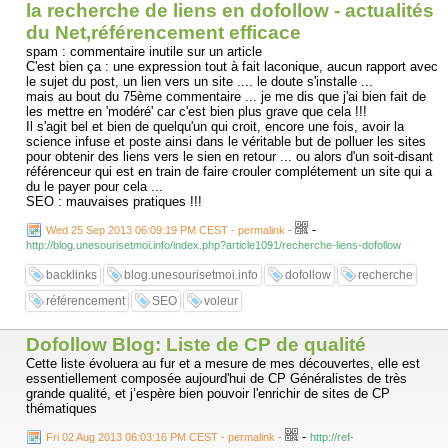
la recherche de liens en dofollow - actualités
du Net,référencement efficace
spam : commentaire inutile sur un article
C'est bien ça : une expression tout à fait laconique, aucun rapport avec
le sujet du post, un lien vers un site .... le doute s'installe ...
mais au bout du 75ème commentaire ... je me dis que j'ai bien fait de
les mettre en 'modéré' car c'est bien plus grave que cela !!!
Il s'agit bel et bien de quelqu'un qui croit, encore une fois, avoir la
science infuse et poste ainsi dans le véritable but de polluer les sites
pour obtenir des liens vers le sien en retour ... ou alors d'un soit-disant
référenceur qui est en train de faire crouler complétement un site qui a
du le payer pour cela ...
SEO : mauvaises pratiques !!!
-
Wed 25 Sep 2013 06:09:19 PM CEST - permalink
-
http://blog.unesourisetmoi.info/index.php?article1091/recherche-liens-dofollow
backlinks
blog.unesourisetmoi.info
dofollow
recherche
référencement
SEO
voleur
Dofollow Blog: Liste de CP de qualité
Cette liste évoluera au fur et a mesure de mes découvertes, elle est
essentiellement composée aujourd'hui de CP Généralistes de très
grande qualité, et j’espère bien pouvoir l'enrichir de sites de CP
thématiques
-
Fri 02 Aug 2013 06:03:16 PM CEST - permalink
-
http://ref-