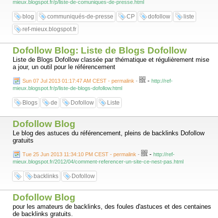
mieux.blogspot.fr/p/liste-de-comuniques-de-presse.html
blog
communiqués-de-presse
CP
dofollow
liste
ref-mieux.blogspot.fr
Dofollow Blog: Liste de Blogs Dofollow
Liste de Blogs Dofollow classée par thématique et régulièrement mise
a jour, un outil pour le référencement
-
Sun 07 Jul 2013 01:17:47 AM CEST - permalink
-
http://ref-
mieux.blogspot.fr/p/liste-de-blogs-dofollow.html
Blogs
de
Dofollow
Liste
Dofollow Blog
Le blog des astuces du référencement, pleins de backlinks Dofollow
gratuits
-
Tue 25 Jun 2013 11:34:10 PM CEST - permalink
-
http://ref-
mieux.blogspot.fr/2012/04/comment-referencer-un-site-ce-nest-pas.html
backlinks
Dofollow
Dofollow Blog
pour les amateurs de backlinks, des foules d'astuces et des centaines
de backlinks gratuits.