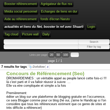
Booster référencement
Agrégateur de flux rss
Média social personnel
Echanges de liens en dur
Aide au référencement
fonds d'écran Naruto
actualités et liens du Net, booster le ref avec Shaarli
Login
Tag cloud
Picture wall
Daily
Links per page:
20
50
100
page 1 / 1
7 results for tags
Dofollow
x
Concours de Référencement (Seo)
DROMARDENNES : un véritable appel au peuple lancé cette fois-ci !!!
là c'est parti et il va falloir réussir à suivre ...
Elle va etre compliquée et simple a la fois
Premièrement:
éditer un blog sur une plateforme de blogging gratuite en l’occurrence,
ce sera Blogger comme pour ce blog (hé oui, j'aime le Handicap si l'on
considère que tous les référenceurs estiment que ce genre de sites et
très difficile a référencer)