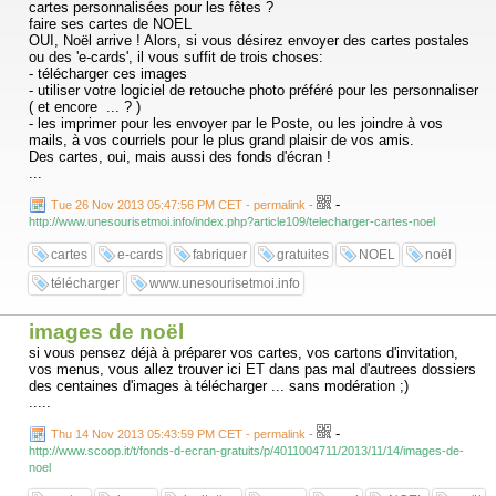
cartes personnalisées pour les fêtes ?
faire ses cartes de NOEL
OUI, Noël arrive ! Alors, si vous désirez envoyer des cartes postales
ou des 'e-cards', il vous suffit de trois choses:
- télécharger ces images
- utiliser votre logiciel de retouche photo préféré pour les personnaliser
( et encore ... ? )
- les imprimer pour les envoyer par le Poste, ou les joindre à vos
mails, à vos courriels pour le plus grand plaisir de vos amis.
Des cartes, oui, mais aussi des fonds d'écran !
...
-
Tue 26 Nov 2013 05:47:56 PM CET - permalink
-
http://www.unesourisetmoi.info/index.php?article109/telecharger-cartes-noel
cartes
e-cards
fabriquer
gratuites
NOEL
noël
télécharger
www.unesourisetmoi.info
images de noël
si vous pensez déjà à préparer vos cartes, vos cartons d'invitation,
vos menus, vous allez trouver ici ET dans pas mal d'autrees dossiers
des centaines d'images à télécharger ... sans modération ;)
.....
-
Thu 14 Nov 2013 05:43:59 PM CET - permalink
-
http://www.scoop.it/t/fonds-d-ecran-gratuits/p/4011004711/2013/11/14/images-de-
noel