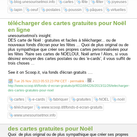
blog.unesourisetmoi.info
cartes
fête
fêter
joyeuses
lapin
oeuf
postales
poussin
pâques
virtuelles
télécharger des cartes gratuites pour Noël
en ligne
unesourisetmoi's insight:
DES carte de Noël : gratuites et faciles à télécharger... ou de
nouveaux fonds d'écran pour les fêtes ... Quoi de plus original ou de
plus sympathique que créer ses propres cartes personnalisées pour
les fêtes ?faire ses cartes de NOELOUI, Noël arrive ! Alors, si vous
désirez envoyer des cartes postales ou des 'e-cards', il vous suffit de
trois choses ...
See it on Scoop.it, via fonds d'écran gratuits ....
-
Tue 26 Nov 2013 05:53:23 PM CET - permalink
-
http://www.scoop.it/t/fonds-d-ecran-gratuits/p/4011684226/2013/11/26/telecharger-
des-cartes-gratuites-pour-noel
cartes
e-cards
fabriquer
gratuites
NOEL
noël
télécharger
www.scoop.it/t/fonds-d-ecran-gratuits
www.unesourisetmoi.info
des cartes gratuites pour Noël
Quoi de plus original ou de plus sympathique que créer ses propres