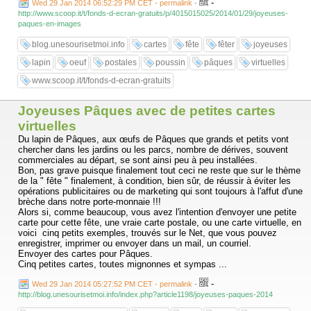
-
Wed 29 Jan 2014 06:52:29 PM CET - permalink
-
http://www.scoop.it/t/fonds-d-ecran-gratuits/p/4015015025/2014/01/29/joyeuses-
paques-en-images
blog.unesourisetmoi.info
cartes
fête
fêter
joyeuses
lapin
oeuf
postales
poussin
pâques
virtuelles
www.scoop.it/t/fonds-d-ecran-gratuits
Joyeuses Pâques avec de petites cartes
virtuelles
Du lapin de Pâques, aux œufs de Pâques que grands et petits vont
chercher dans les jardins ou les parcs, nombre de dérives, souvent
commerciales au départ, se sont ainsi peu à peu installées.
Bon, pas grave puisque finalement tout ceci ne reste que sur le thème
de la " fête " finalement, à condition, bien sûr, de réussir à éviter les
opérations publicitaires ou de marketing qui sont toujours à l'affut d'une
brèche dans notre porte-monnaie !!!
Alors si, comme beaucoup, vous avez l'intention d'envoyer une petite
carte pour cette fête, une vraie carte postale, ou une carte virtuelle, en
voici cinq petits exemples, trouvés sur le Net, que vous pouvez
enregistrer, imprimer ou envoyer dans un mail, un courriel.
Envoyer des cartes pour Pâques.
Cinq petites cartes, toutes mignonnes et sympas ...
-
Wed 29 Jan 2014 05:27:52 PM CET - permalink
-
http://blog.unesourisetmoi.info/index.php?article1198/joyeuses-paques-2014