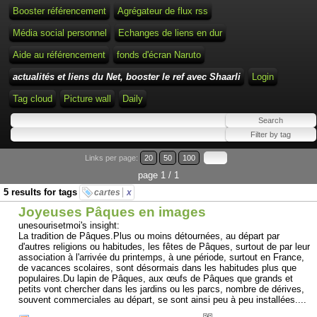
Booster référencement
Agrégateur de flux rss
Média social personnel
Echanges de liens en dur
Aide au référencement
fonds d'écran Naruto
actualités et liens du Net, booster le ref avec Shaarli
Login
Tag cloud
Picture wall
Daily
Links per page:
20
50
100
page 1 / 1
5 results for tags
cartes
x
Joyeuses Pâques en images
unesourisetmoi's insight:
La tradition de Pâques.Plus ou moins détournées, au départ par
d'autres religions ou habitudes, les fêtes de Pâques, surtout de par leur
association à l'arrivée du printemps, à une période, surtout en France,
de vacances scolaires, sont désormais dans les habitudes plus que
populaires.Du lapin de Pâques, aux œufs de Pâques que grands et
petits vont chercher dans les jardins ou les parcs, nombre de dérives,
souvent commerciales au départ, se sont ainsi peu à peu installées....