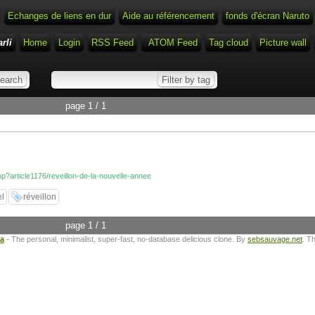
Echanges de liens en dur
Aide au référencement
fonds d'écran Naruto
rli
Home
Login
RSS Feed
ATOM Feed
Tag cloud
Picture wall
page 1 / 1
php?article1176/reveillon-de-la-nouvelle-annee
l
réveillon
page 1 / 1
ta
- The personal, minimalist, super-fast, no-database delicious clone. By
sebsauvage.net
. T