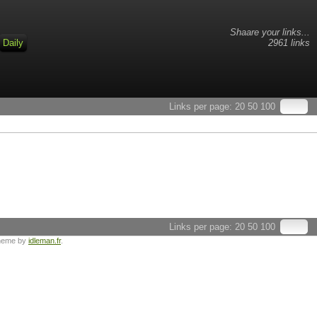
Shaare your links...
Daily
2961 links
Links per page:
20
50
100
Links per page:
20
50
100
heme by
idleman.fr
.