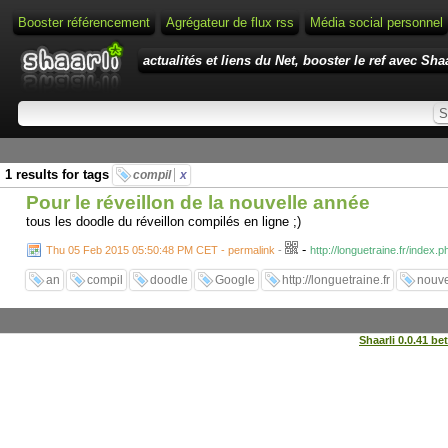
Booster référencement
Agrégateur de flux rss
Média social personnel
actualités et liens du Net, booster le ref avec Shaa
1 results for tags
compil
x
Pour le réveillon de la nouvelle année
tous les doodle du réveillon compilés en ligne ;)
-
Thu 05 Feb 2015 05:50:48 PM CET - permalink
-
http://longuetraine.fr/index.
an
compil
doodle
Google
http://longuetraine.fr
nouve
Shaarli 0.0.41 be