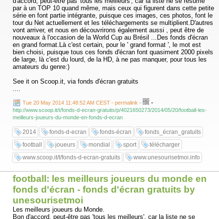
d'accord, peut-être pas 'tous les meilleurs', car la liste ne se résume
par à un TOP 10 quand même, mais ceux qui figurent dans cette petite
série en font partie intégrante, puisque ces images, ces photos, font le
tour du Net actuellement et les téléchargements se multiplient.D'autres
vont arriver, et nous en découvrirons également aussi , peut être de
nouveaux à l'occasion de la World Cup au Brésil ...Des fonds d'écran
en grand format.Là c'est certain, pour le ' grand format ', le mot est
bien choisi, puisque tous ces fonds d'écran font quasiment 2000 pixels
de large, là c'est du lourd, de la HD, à ne pas manquer, pour tous les
amateurs du genre:)
See it on Scoop.it, via fonds d'écran gratuits
....
-
Tue 20 May 2014 11:48:52 AM CEST - permalink
-
http://www.scoop.it/t/fonds-d-ecran-gratuits/p/4021650273/2014/05/20/football-les-
meilleurs-joueurs-du-monde-en-fonds-d-ecran
2014
fonds-d-ecran
fonds-écran
fonds_écran_gratuits
football
joueurs
mondial
sport
télécharger
www.scoop.it/t/fonds-d-ecran-gratuits
www.unesourisetmoi.info
football: les meilleurs joueurs du monde en
fonds d'écran - fonds d'écran gratuits by
unesourisetmoi
Les meilleurs joueurs du Monde.
Bon d'accord, peut-être pas 'tous les meilleurs', car la liste ne se