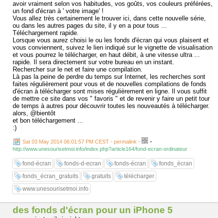
avoir vraiment selon vos habitudes, vos goûts, vos couleurs préférées,
un fond d'écran à ' votre image' !
Vous allez très certainement le trouver ici, dans cette nouvelle série,
ou dans les autres pages du site, il y en a pour tous ...
Téléchargement rapide.
Lorsque vous aurez choisi le ou les fonds d'écran qui vous plaisent et
vous conviennent, suivez le lien indiqué sur le vignette de visualisation
et vous pourrez le télécharger, en haut débit, à une vitesse ultra ...
rapide. Il sera directement sur votre bureau en un instant.
Rechercher sur le net et faire une compilation.
Là pas la peine de perdre du temps sur Internet, les recherches sont
faites régulièrement pour vous et de nouvelles compilations de fonds
d'écran à télécharger sont mises régulièrement en ligne. Il vous suffit
de mettre ce site dans vos " favoris " et de revenir y faire un petit tour
de temps à autres pour découvrir toutes les nouveautés à télécharger.
alors, @bientôt
et bon téléchargement ...
:)
-
Sat 03 May 2014 06:01:57 PM CEST - permalink
-
http://www.unesourisetmoi.info/index.php?article164/fond-ecran-ordinateur
fond-écran
fonds-d-ecran
fonds-écran
fonds_écran
fonds_écran_gratuits
gratuits
télécharger
www.unesourisetmoi.info
des fonds d'écran pour un iPhone 5