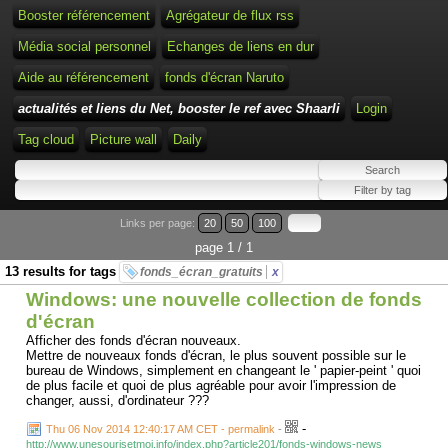
Booster référencement
Agrégateur de flux rss
Média social personnel
Echanges de liens en dur
Aide au référencement
fonds d'écran Naruto
actualités et liens du Net, booster le ref avec Shaarli
Login
Tag cloud
Picture wall
Daily
Links per page:
20
50
100
page 1 / 1
13 results for tags
fonds_écran_gratuits
x
Windows: une nouvelle collection de fonds
d'écran
Afficher des fonds d'écran nouveaux.
Mettre de nouveaux fonds d'écran, le plus souvent possible sur le
bureau de Windows, simplement en changeant le ' papier-peint ' quoi
de plus facile et quoi de plus agréable pour avoir l'impression de
changer, aussi, d'ordinateur ???
-
Thu 06 Nov 2014 12:40:17 AM CET - permalink
-
http://www.unesourisetmoi.info/index.php?article201/fonds-windows-news