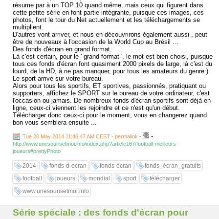
résume par à un TOP 10 quand même, mais ceux qui figurent dans
cette petite série en font partie intégrante, puisque ces images, ces
photos, font le tour du Net actuellement et les téléchargements se
multiplient.
D'autres vont arriver, et nous en découvrirons également aussi , peut
être de nouveaux à l'occasion de la World Cup au Brésil ...
Des fonds d'écran en grand format.
Là c'est certain, pour le ' grand format ', le mot est bien choisi, puisque
tous ces fonds d'écran font quasiment 2000 pixels de large, là c'est du
lourd, de la HD, à ne pas manquer, pour tous les amateurs du genre:)
Le sport arrive sur votre bureau.
Alors pour tous les sportifs, ET sportives, passionnés, pratiquant ou
supporters, affichez le SPORT sur le bureau de votre ordinateur, c'est
l'occasion ou jamais. De nombreux fonds d'écran sportifs sont déjà en
ligne, ceux-ci viennent les rejoindre et ce n'est qu'un début.
Télécharger donc ceux-ci pour le moment, vous en changerez quand
bon vous semblera ensuite ...
-
Tue 20 May 2014 11:46:47 AM CEST - permalink
-
http://www.unesourisetmoi.info/index.php?article167/football-meilleurs-
joueurs#prettyPhoto
2014
fonds-d-ecran
fonds-écran
fonds_écran_gratuits
football
joueurs
mondial
sport
télécharger
www.unesourisetmoi.info
Série spéciale : des fonds d'écran pour