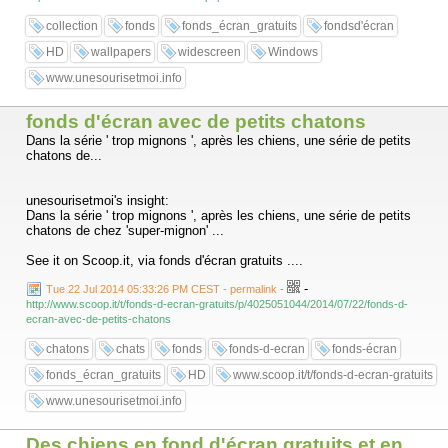
collection
fonds
fonds_écran_gratuits
fondsd'écran
HD
wallpapers
widescreen
Windows
www.unesourisetmoi.info
fonds d'écran avec de petits chatons
Dans la série ' trop mignons ', après les chiens, une série de petits
chatons de...
unesourisetmoi's insight:
Dans la série ' trop mignons ', après les chiens, une série de petits
chatons de chez 'super-mignon' ...
See it on Scoop.it, via fonds d'écran gratuits ....
-
Tue 22 Jul 2014 05:33:26 PM CEST - permalink
-
http://www.scoop.it/t/fonds-d-ecran-gratuits/p/4025051044/2014/07/22/fonds-d-
ecran-avec-de-petits-chatons
chatons
chats
fonds
fonds-d-ecran
fonds-écran
fonds_écran_gratuits
HD
www.scoop.it/t/fonds-d-ecran-gratuits
www.unesourisetmoi.info
Des chiens en fond d'écran gratuits et en