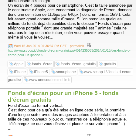
unesourisetmoi's insight:
Un écran de 4 pouces pour ce smartphone. C'est la taille annoncée par
le constructeur Apple, ceci concernant la diagonale de l'écran, donnant
donc une définition de 1136px par 640px ( donc un format 16/9.). Cela
fait assez grand comme taille d'image. Si l'on prend les quelques
milliers de fonds déjà disponibles dans le dossier " Fonds d'écran pour
téléphone portable " dont une grande majorité est " animée ' cela ne
sera pas le top de la résolution, enfin vous pouvez essayer quand
même si vous le voulez....
-
Wed 15 Jan 2014 04:36:37 PM CET - permalink
-
http://www.scoop.it/t/fonds-d-ecran-gratuits/p/4014235053/2014/01/15/des-fonds-d-
ecran-pour-un-iphone-5
Apple
fonds_écran
fonds_écran_gratuits
gratuits
iPhone
iPhone5
smartphone
www.scoop.it/t/fonds-d-ecran-
gratuits/
www.unesourisetmoi.info
Fonds d'écran pour un iPhone 5 - fonds
d'écran gratuits
Fond d'écran au format vertical.
C'est donc pour cela qu'a été mise en ligne cette série, la première
d'une longue suite, avec des images adaptées à l'orientation et à la
taille de ces nouveaux bijoux ou monstres de la téléphonie actuelle.
Téléchargez ce que vous désirez et placez-le sur votre ' phone '. :)
...