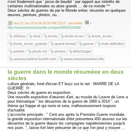
n’est finalement que ’ pisse de baudet ’ par rapport aux intérêts de
certaines multinationales ou atres grands … de ce monde ^^
Deux siècles de guerres de par le Monde entier, résumés en quelques
œuvres, peinture, photos, ou...
-
Sun 22 Jun 2014 06:35:24 PM CEST - permalink
-
http://unesourisetmoi.tumblr.com/post/89563102808
200ans
fond
fonds
fonds-écran
fonds_écran
fonds_écran_gratuits
grand-format
guerre
hute-définition
peintre
photo-hd
photos
télécharger
unesourisetmoi.tumblr.com
www.unesourisetmoi.info
la guerre dans le monde résuméee en deux
siècles
culture générale, fond d'écran ET buzz sur le net : MARRE DE LA
GUERRE !!!
Deux siècles de guerre en exposition.
Une nouvelle exposition d’œuvres d'art, au musée du Louvre de Lens a
pour thématique " les désastres de la guerre de 1800 à 2014 ", un
thème qui frappe et qui reste et sera, malheureusement toujours
d'actualité.
L'accroche principale : " Cent ans après la Première Guerre mondiale,
la grande exposition internationale d'été présentera 450 œuvres sur les
désastres de la guerre depuis les campagnes napoléoniennes jusqu'à
nos jours. ", laisse fort bien présumer de ce que l'on peut y trouver ...