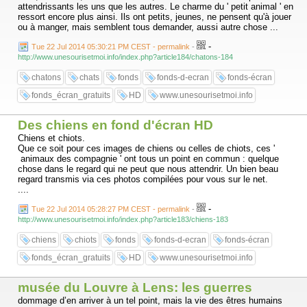
attendrissants les uns que les autres. Le charme du ' petit animal ' en
ressort encore plus ainsi. Ils ont petits, jeunes, ne pensent qu'à jouer
ou à manger, mais semblent tous demander, aussi autre chose ...
-
Tue 22 Jul 2014 05:30:21 PM CEST - permalink
-
http://www.unesourisetmoi.info/index.php?article184/chatons-184
chatons
chats
fonds
fonds-d-ecran
fonds-écran
fonds_écran_gratuits
HD
www.unesourisetmoi.info
Des chiens en fond d'écran HD
Chiens et chiots.
Que ce soit pour ces images de chiens ou celles de chiots, ces '
animaux des compagnie ' ont tous un point en commun : quelque
chose dans le regard qui ne peut que nous attendrir. Un bien beau
regard transmis via ces photos compilées pour vous sur le net.
....
-
Tue 22 Jul 2014 05:28:27 PM CEST - permalink
-
http://www.unesourisetmoi.info/index.php?article183/chiens-183
chiens
chiots
fonds
fonds-d-ecran
fonds-écran
fonds_écran_gratuits
HD
www.unesourisetmoi.info
musée du Louvre à Lens: les guerres
dommage d’en arriver à un tel point, mais la vie des êtres humains