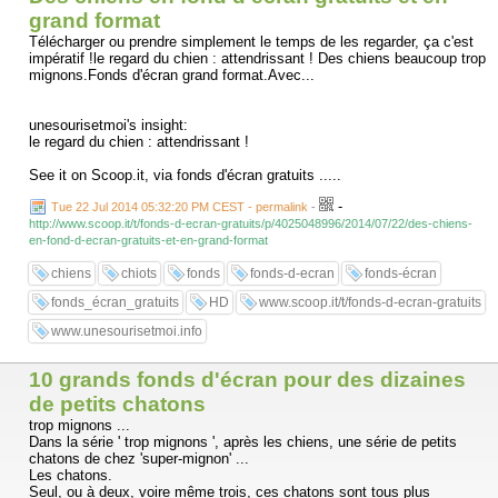
grand format
Télécharger ou prendre simplement le temps de les regarder, ça c'est
impératif !le regard du chien : attendrissant ! Des chiens beaucoup trop
mignons.Fonds d'écran grand format.Avec...
unesourisetmoi's insight:
le regard du chien : attendrissant !
See it on Scoop.it, via fonds d'écran gratuits .....
-
Tue 22 Jul 2014 05:32:20 PM CEST - permalink
-
http://www.scoop.it/t/fonds-d-ecran-gratuits/p/4025048996/2014/07/22/des-chiens-
en-fond-d-ecran-gratuits-et-en-grand-format
chiens
chiots
fonds
fonds-d-ecran
fonds-écran
fonds_écran_gratuits
HD
www.scoop.it/t/fonds-d-ecran-gratuits
www.unesourisetmoi.info
10 grands fonds d'écran pour des dizaines
de petits chatons
trop mignons ...
Dans la série ' trop mignons ', après les chiens, une série de petits
chatons de chez 'super-mignon' ...
Les chatons.
Seul, ou à deux, voire même trois, ces chatons sont tous plus