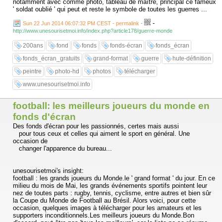
notamment avec comme photo, tableau de maître, principal ce fameux
' soldat oublié ' qui peut et reste le symbole de toutes les guerres ...
-
Sun 22 Jun 2014 06:07:32 PM CEST - permalink
-
http://www.unesourisetmoi.info/index.php?article178/guerre-monde
200ans
fond
fonds
fonds-écran
fonds_écran
fonds_écran_gratuits
grand-format
guerre
hute-définition
peintre
photo-hd
photos
télécharger
www.unesourisetmoi.info
football: les meilleurs joueurs du monde en
fonds d'écran
Des fonds d'écran pour les passionnés, certes mais aussi
pour tous ceux et celles qui aiment le sport en général. Une
occasion de
changer l'apparence du bureau...
unesourisetmoi's insight:
football : les grands joueurs du Monde.le ' grand format ' du jour. En ce
milieu du mois de Mai, les grands événements sportifs pointent leur
nez de toutes parts : rugby, tennis, cyclisme, entre autres et bien sûr
la Coupe du Monde de Football au Brésil. Alors voici, pour cette
occasion, quelques images à télécharger pour les amateurs et les
supporters inconditionnels.Les meilleurs joueurs du Monde.Bon