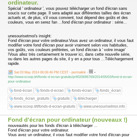
ordinateur.
Spécial ' ordinateur ', vous pouvez télécharger un fond d'écran sans
soucis sur cette page. Il sera adapté aux différentes tailles des écran
actuels et, de plus, s'il vous convient, tout dépend des goûts et des
couleurs, vous en serez fan ...fond d'écran pour ordinateur : série...
unesourisetmoi's insight:
Fond d'écran pour votre ordinateur.Vous avez un ordinateur, il vous faut
modifier votre fond d'écran pour avoir vraiment selon vos habitudes,
vos goûts, vos couleurs préférées, un fond d'écran à ' votre image'
!Vous allez très certainement le trouver ici, dans cette nouvelle série,
ou dans les autres pages du site, il y en a pour tous ...Téléchargement
rapide.
-
Sat 03 May 2014 06:06:46 PM CEST - permalink
-
http://www.scoop.it/t/fonds-d-ecran-gratuits/p/4020696769/2014/05/03/fond-d-ecran-
pour-ordinateur
fond-écran
fonds-d-ecran
fonds-écran
fonds_écran
fonds_écran_gratuits
gratuits
télécharger
www.scoop.it/t/fonds-d-ecran-gratuits
www.unesourisetmoi.info
Fond d'écran pour ordinateur (nouveaux !)
nouveautés pour les fonds d'écran à télécharger ...
Fond d'écran pour votre ordinateur.
Vous avez un ordinateur, il vous faut modifier votre fond d'écran pour