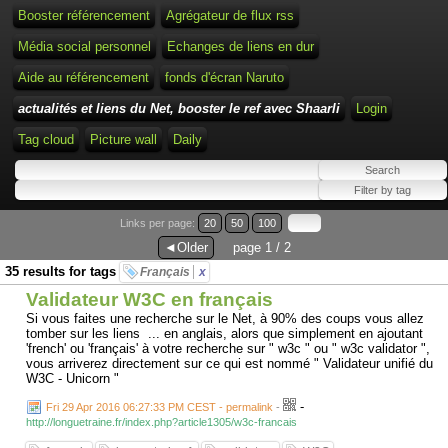
Booster référencement
Agrégateur de flux rss
Média social personnel
Echanges de liens en dur
Aide au référencement
fonds d'écran Naruto
actualités et liens du Net, booster le ref avec Shaarli
Login
Tag cloud
Picture wall
Daily
Links per page:
20
50
100
◄Older
page 1 / 2
35 results for tags
Français
x
Validateur W3C en français
Si vous faites une recherche sur le Net, à 90% des coups vous allez
tomber sur les liens ... en anglais, alors que simplement en ajoutant
'french' ou 'français' à votre recherche sur " w3c " ou " w3c validator ",
vous arriverez directement sur ce qui est nommé " Validateur unifié du
W3C - Unicorn "
-
Fri 29 Apr 2016 06:27:33 PM CEST - permalink
-
http://longuetraine.fr/index.php?article1305/w3c-francais