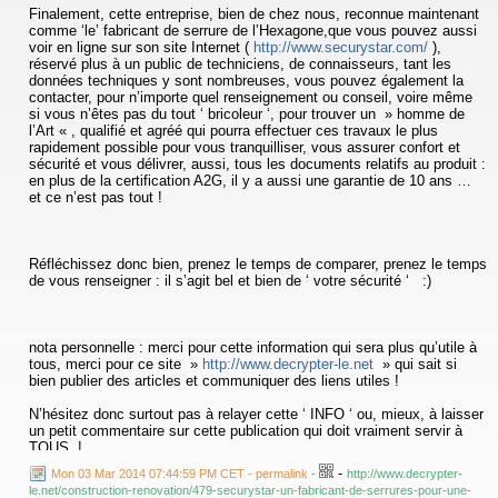
Finalement, cette entreprise, bien de chez nous, reconnue maintenant
comme ‘le’ fabricant de serrure de l’Hexagone,que vous pouvez aussi
voir en ligne sur son site Internet (
http://www.securystar.com/
),
réservé plus à un public de techniciens, de connaisseurs, tant les
données techniques y sont nombreuses, vous pouvez également la
contacter, pour n’importe quel renseignement ou conseil, voire même
si vous n’êtes pas du tout ‘ bricoleur ‘, pour trouver un » homme de
l’Art « , qualifié et agréé qui pourra effectuer ces travaux le plus
rapidement possible pour vous tranquilliser, vous assurer confort et
sécurité et vous délivrer, aussi, tous les documents relatifs au produit :
en plus de la certification A2G, il y a aussi une garantie de 10 ans …
et ce n’est pas tout !
Réfléchissez donc bien, prenez le temps de comparer, prenez le temps
de vous renseigner : il s’agit bel et bien de ‘ votre sécurité ‘ :)
nota personnelle : merci pour cette information qui sera plus qu’utile à
tous, merci pour ce site »
http://www.decrypter-le.net
» qui sait si
bien publier des articles et communiquer des liens utiles !
N’hésitez donc surtout pas à relayer cette ‘ INFO ‘ ou, mieux, à laisser
un petit commentaire sur cette publication qui doit vraiment servir à
TOUS !
...
-
Mon 03 Mar 2014 07:44:59 PM CET - permalink
-
http://www.decrypter-
le.net/construction-renovation/479-securystar-un-fabricant-de-serrures-pour-une-