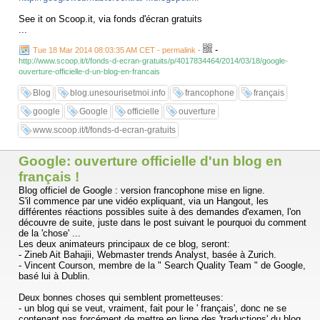
See it on Scoop.it, via fonds d'écran gratuits
...
-
Tue 18 Mar 2014 08:03:35 AM CET - permalink
-
http://www.scoop.it/t/fonds-d-ecran-gratuits/p/4017834464/2014/03/18/google-
ouverture-officielle-d-un-blog-en-francais
Blog
blog.unesourisetmoi.info
francophone
français
google
Google
officielle
ouverture
www.scoop.it/t/fonds-d-ecran-gratuits
Google: ouverture officielle d'un blog en
français !
Blog officiel de Google : version francophone mise en ligne.
S'il commence par une vidéo expliquant, via un Hangout, les
différentes réactions possibles suite à des demandes d'examen, l'on
découvre de suite, juste dans le post suivant le pourquoi du comment
de la 'chose' ...
Les deux animateurs principaux de ce blog, seront:
- Zineb Ait Bahajii, Webmaster trends Analyst, basée à Zurich.
- Vincent Courson, membre de la " Search Quality Team " de Google,
basé lui à Dublin.
Deux bonnes choses qui semblent prometteuses:
- un blog qui se veut, vraiment, fait pour le ' français', donc ne se
contenant pas forcément de mettre en ligne des 'traductions' du blog