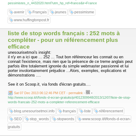
pessimistes_n_4432020.html?utm_hp_ref=france&ir=France
avenir
Français
jeunes
pessimisme
www.huffingtonpost.fr
liste de stop words français : 252 mots à
compléter - pour un référencement plus
efficace
unesourisetmoi's insight:
il n'y en a ici que ... 252 ... Tout bon référenceur les connait ou en
connait l'existence, mais rien que la présence de ce treme anglais peut
parfois être totalement ignorée du simple webmaster passionné et lui
porter involontairement préjudice ...Alors, exemples, explications et
démonstrations ....
See it on Scoop.it, via fonds d'écran gratuits....
-
Sat 07 Dec 2013 06:12:46 PM CET - permalink
-
http://www.scoop.it/t/fonds-d-ecran-gratuits/p/4012309948/2013/12/07/liste-de-stop-
words-francais-252-mots-a-completer-referencement-efficace
blog.unesourisetmoi.info
français
liste
référencement
SEO
stop_words
stopwords
www.scoop.it/t/fonds-d-ecran-
gratuits