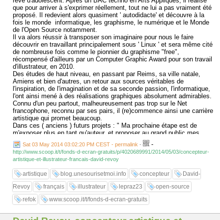
rêve d'adolescent. Après un BAC techno en Arts Appliqués, il réalise
que pour arriver à s'exprimer réellement, tout ne lui a pas vraiment été
proposé. Il redevient alors quasiment ' autodidacte' et découvre à la
fois le monde informatique, les graphisme, le numérique et le Monde
de l'Open Source notamment.
Il va alors réussir à transposer son imaginaire pour nous le faire
découvrir en travaillant principalement sous ' Linux ' et sera même cité
de nombreuse fois comme le pionnier du graphisme "free",
récompensé d'ailleurs par un Computer Graphic Award pour son travail
d'illustrateur, en 2010.
Des études de haut niveau, en passant par Reims, sa ville natale,
Amiens et bien d'autres, un retour aux sources véritables de
l'inspiration, de l'imagination et de sa seconde passion, l'informatique,
l'ont ainsi mené à des réalisations graphiques absolument admirables.
Connu d'un peu partout, malheureusement pas trop sur le Net
francophone, reconnu par ses pairs, il (re)commence ainsi une carrière
artistique qui promet beaucoup.
Dans ces ( anciens ) futurs projets : " Ma prochaine étape est de
m'exposer plus en tant qu'auteur, et proposer au grand public mes
histoires et créations avec également un style plus propice à la
-
Sat 03 May 2014 03:02:20 PM CEST - permalink
-
narration. "
http://www.scoop.it/t/fonds-d-ecran-gratuits/p/4020689991/2014/05/03/concepteur-
Chose bien réussie avec ce coup de cœur du jour découvert et
artistique-et-illustrateur-francais-david-revoy
expliqué ci-dessous.
Il continue également son activité en 'freelance' comme illustrateur,
artistique
blog.unesourisetmoi.info
concepteur
David-
notamment dans le jeu vidéo, les jeux de sociétés et les couvertures
de livres et de romans ...
Revoy
français
illustrateur
lepraz23
open-source
Une activité à suivre donc avec grande attention.
Mais passons donc, vraiment au concret ...
refok
www.scoop.it/t/fonds-d-ecran-gratuits
.....