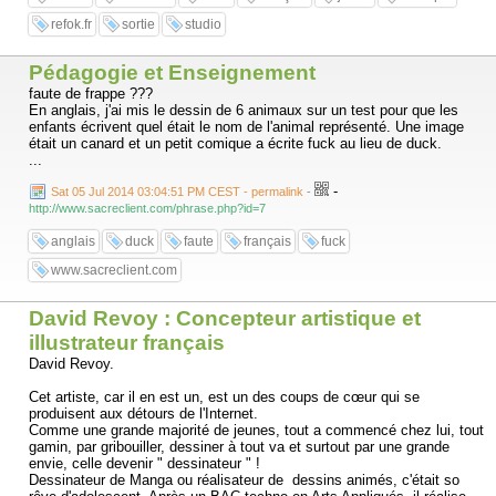
refok.fr
sortie
studio
Pédagogie et Enseignement
faute de frappe ???
En anglais, j'ai mis le dessin de 6 animaux sur un test pour que les
enfants écrivent quel était le nom de l'animal représenté. Une image
était un canard et un petit comique a écrite fuck au lieu de duck.
...
-
Sat 05 Jul 2014 03:04:51 PM CEST - permalink
-
http://www.sacreclient.com/phrase.php?id=7
anglais
duck
faute
français
fuck
www.sacreclient.com
David Revoy : Concepteur artistique et
illustrateur français
David Revoy.
Cet artiste, car il en est un, est un des coups de cœur qui se
produisent aux détours de l'Internet.
Comme une grande majorité de jeunes, tout a commencé chez lui, tout
gamin, par gribouiller, dessiner à tout va et surtout par une grande
envie, celle devenir " dessinateur " !
Dessinateur de Manga ou réalisateur de dessins animés, c'était so