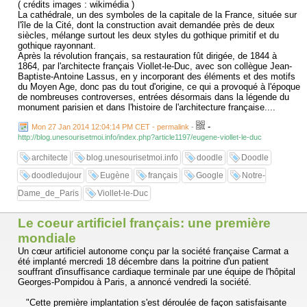
( crédits images : wikimédia )
La cathédrale, un des symboles de la capitale de la France, située sur
l'île de la Cité, dont la construction avait demandée près de deux
siècles, mélange surtout les deux styles du gothique primitif et du
gothique rayonnant.
Après la révolution français, sa restauration fût dirigée, de 1844 à
1864, par l'architecte français Viollet-le-Duc, avec son collègue Jean-
Baptiste-Antoine Lassus, en y incorporant des éléments et des motifs
du Moyen Age, donc pas du tout d'origine, ce qui a provoqué à l'époque
de nombreuses controverses, entrées désormais dans la légende du
monument parisien et dans l'histoire de l'architecture française....
-
Mon 27 Jan 2014 12:04:14 PM CET - permalink
-
http://blog.unesourisetmoi.info/index.php?article1197/eugene-viollet-le-duc
architecte
blog.unesourisetmoi.info
doodle
Doodle
doodledujour
Eugène
français
Google
Notre-
Dame_de_Paris
Viollet-le-Duc
Le coeur artificiel français: une première
mondiale
Un cœur artificiel autonome conçu par la société française Carmat a
été implanté mercredi 18 décembre dans la poitrine d'un patient
souffrant d'insuffisance cardiaque terminale par une équipe de l'hôpital
Georges-Pompidou à Paris, a annoncé vendredi la société.
"Cette première implantation s'est déroulée de façon satisfaisante