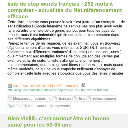
liste de stop words français : 252 mots à
compléter - actualités du Net,référencement
efficace
Cette liste, comme vous pouvez le voir n'est juste qu'un exemple ... de
sensibilisation ! Google lui-même ne semble pas non plus avoir voulu
faire paraître une liste de ce genre, surtout pour tous les pays du
monde, mais il est indéniable qu'elle est belle et bien présente dans
ses différents algorithmes.
Prenez le temps de les regarder, de les examiner, vous en trouverez
déjà certainement d'autres vous-mêmes, et SURTOUT, pensez
également aux différentes 'variantes' d'une mot ( un, une,uns , unes )
ou simplement aux multiples formes de conjugaison des verbes par
exemple et là, de suite, la liste s'allonge ... énormément ...
Les commentaires, sur ce blog, sont libres ( dofollow ... ), mais quand
même modérés, ce qui ne vous empêche nullement d'essayer de
compléter cette liste avec les stopwords que vous désireriez y ajouter
...
-
Sat 07 Dec 2013 06:09:26 PM CET - permalink
-
http://blog.unesourisetmoi.info/index.php?article1150/stop-words-francais
blog.unesourisetmoi.info
français
liste
référencement
SEO
stop_words
stopwords
Bien vieillir, c'est surtout être en bonne
santé pour les 50-65 ans