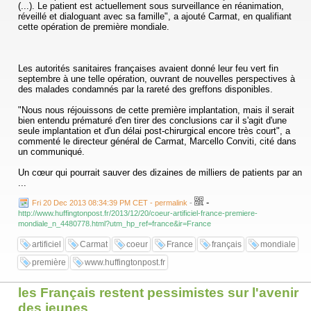
(...). Le patient est actuellement sous surveillance en réanimation,
réveillé et dialoguant avec sa famille", a ajouté Carmat, en qualifiant
cette opération de première mondiale.
Les autorités sanitaires françaises avaient donné leur feu vert fin
septembre à une telle opération, ouvrant de nouvelles perspectives à
des malades condamnés par la rareté des greffons disponibles.
"Nous nous réjouissons de cette première implantation, mais il serait
bien entendu prématuré d'en tirer des conclusions car il s'agit d'une
seule implantation et d'un délai post-chirurgical encore très court", a
commenté le directeur général de Carmat, Marcello Conviti, cité dans
un communiqué.
Un cœur qui pourrait sauver des dizaines de milliers de patients par an
...
-
Fri 20 Dec 2013 08:34:39 PM CET - permalink
-
http://www.huffingtonpost.fr/2013/12/20/coeur-artificiel-france-premiere-
mondiale_n_4480778.html?utm_hp_ref=france&ir=France
artificiel
Carmat
coeur
France
français
mondiale
première
www.huffingtonpost.fr
les Français restent pessimistes sur l'avenir
des jeunes