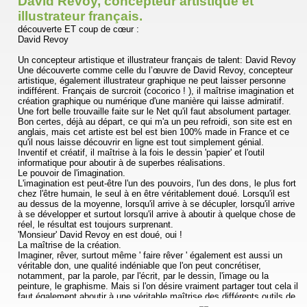
David Revoy, concepteur artistique et
illustrateur français.
découverte ET coup de cœur :
David Revoy
Un concepteur artistique et illustrateur français de talent: David Revoy
Une découverte comme celle du l’œuvre de David Revoy, concepteur
artistique, également illustrateur graphique ne peut laisser personne
indifférent. Français de surcroit (cocorico ! ), il maîtrise imagination et
création graphique ou numérique d'une manière qui laisse admiratif.
Une fort belle trouvaille faite sur le Net qu'il faut absolument partager.
Bon certes, déjà au départ, ce qui m'a un peu refroidi, son site est en
anglais, mais cet artiste est bel est bien 100% made in France et ce
qu'il nous laisse découvrir en ligne est tout simplement génial.
Inventif et créatif, il maîtrise à la fois le dessin 'papier' et l'outil
informatique pour aboutir à de superbes réalisations.
Le pouvoir de l'imagination.
L'imagination est peut-être l'un des pouvoirs, l'un des dons, le plus fort
chez l'être humain, le seul à en être véritablement doué. Lorsqu'il est
au dessus de la moyenne, lorsqu'il arrive à se décupler, lorsqu'il arrive
à se développer et surtout lorsqu'il arrive à aboutir à quelque chose de
réel, le résultat est toujours surprenant.
'Monsieur' David Revoy en est doué, oui !
La maîtrise de la création.
Imaginer, rêver, surtout même ' faire rêver ' également est aussi un
véritable don, une qualité indéniable que l'on peut concrétiser,
notamment, par la parole, par l'écrit, par le dessin, l'image ou la
peinture, le graphisme. Mais si l'on désire vraiment partager tout cela il
faut également aboutir à une véritable maîtrise des différents outils de
création. David Revoy, lui, a choisi le Monde de la création numérique