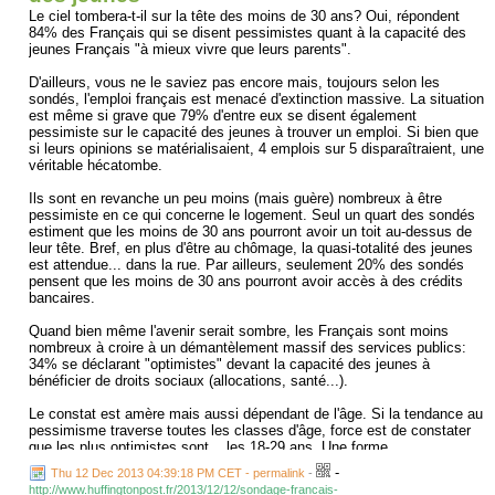
Le ciel tombera-t-il sur la tête des moins de 30 ans? Oui, répondent
84% des Français qui se disent pessimistes quant à la capacité des
jeunes Français "à mieux vivre que leurs parents".
D'ailleurs, vous ne le saviez pas encore mais, toujours selon les
sondés, l'emploi français est menacé d'extinction massive. La situation
est même si grave que 79% d'entre eux se disent également
pessimiste sur le capacité des jeunes à trouver un emploi. Si bien que
si leurs opinions se matérialisaient, 4 emplois sur 5 disparaîtraient, une
véritable hécatombe.
Ils sont en revanche un peu moins (mais guère) nombreux à être
pessimiste en ce qui concerne le logement. Seul un quart des sondés
estiment que les moins de 30 ans pourront avoir un toit au-dessus de
leur tête. Bref, en plus d'être au chômage, la quasi-totalité des jeunes
est attendue... dans la rue. Par ailleurs, seulement 20% des sondés
pensent que les moins de 30 ans pourront avoir accès à des crédits
bancaires.
Quand bien même l'avenir serait sombre, les Français sont moins
nombreux à croire à un démantèlement massif des services publics:
34% se déclarant "optimistes" devant la capacité des jeunes à
bénéficier de droits sociaux (allocations, santé...).
Le constat est amère mais aussi dépendant de l'âge. Si la tendance au
pessimisme traverse toutes les classes d'âge, force est de constater
que les plus optimistes sont... les 18-29 ans. Une forme
d'insouciance? Peut-être. D'autant que les plus pessimistes font
-
Thu 12 Dec 2013 04:39:18 PM CET - permalink
-
systématiquement partie des 65 ans et plus....
http://www.huffingtonpost.fr/2013/12/12/sondage-francais-