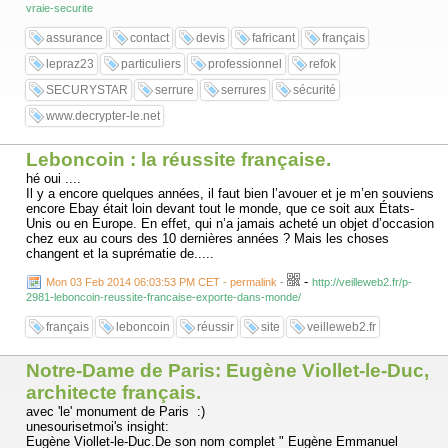
vraie-securite
assurance
contact
devis
fafricant
français
lepraz23
particuliers
professionnel
refok
SECURYSTAR
serrure
serrures
sécurité
www.decrypter-le.net
Leboncoin : la réussite française.
hé oui ....
Il y a encore quelques années, il faut bien l’avouer et je m’en souviens
encore Ebay était loin devant tout le monde, que ce soit aux États-
Unis ou en Europe. En effet, qui n’a jamais acheté un objet d’occasion
chez eux au cours des 10 dernières années ? Mais les choses
changent et la suprématie de.....
-
Mon 03 Feb 2014 06:03:53 PM CET - permalink
-
http://veilleweb2.fr/p-
2981-leboncoin-reussite-francaise-exporte-dans-monde/
français
leboncoin
réussir
site
veilleweb2.fr
Notre-Dame de Paris: Eugène Viollet-le-Duc,
architecte français.
avec 'le' monument de Paris :)
unesourisetmoi's insight:
Eugène Viollet-le-Duc.De son nom complet " Eugène Emmanuel