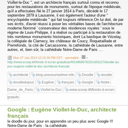
Viollet-le-Duc ", est un architecte français surtout connu et reconnu
pour les restaurations de monuments, surtout de l'époque médiévale,
qu'il a effectuées.Né le 27 janvier 1814 à Paris, décédé le 17
septembre 1879 à Lausanne, il est également l'auteur d'une "
encyclopédie médiévale " qui fait toujours référence.On lui doit, de par
ses écrits, d'avoir réussi à poser les véritables bases de l'architecture
moderne.Nommé ' conservateur des résidences royales ' sous le
régime de Louis-Philippe, il a réalisé ou participé à la restauration de
très nombreux monuments historiques, dont La basilique de Vézelay,
la collégiale de Clamecy, les châteaux de Coucy, Roquetaillade et
Pierrefonds, la cité de Carcassonne, la cathédrale de Lausanne, entre
autres, et, bien sûr, la cathédrale Notre-Dame de Paris ....
-
Mon 27 Jan 2014 12:15:30 PM CET - permalink
-
http://www.scoop.it/t/fonds-d-ecran-gratuits/p/4014869076/2014/01/27/doodle-du-
jour-eugene-viollet-le-duc-architecte-francais
architecte
blog.unesourisetmoi.info
Doodle
doodle
doodledujour
Eugène
français
Google
Notre-
Dame_de_Paris
Viollet-le-Duc
www.scoop.it/t/fonds-d-ecran-
gratuits
Google : Eugène Viollet-le-Duc, architecte
français
le doodle du jour, pour en apprendre un peu plus avec Google !!!
Notre-Dame de Paris : la cathédrale.