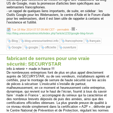
US de Google, mais la promesse d'articles bien spécifiques aux
webmasters francophones.
- un rappel de quelques liens importants, de suite, en sidebar : les
Outils Google pour les Webmasters, le centre d'Aide et le Forum d'aide
pour les webmasters, dont il est bien utile de rappeler à certains et
l’existence et l'utilité.
-
Tue 18 Mar 2014 07:57:09 AM CET - permalink
-
http://blog.unesourisetmoi.info/index.php?article1232/google-blog-forum
Blog
blog.unesourisetmoi.info
francophone
français
Google
google
officielle
ouverture
fabricant de serrures pour une vraie
sécurité: SECURYSTAR
info à retenir + made in france !!!
De nombreuses entreprises font de plus en plus appel directement
auprès de SECURYSTAR, ou de ses vendeurs, installateurs agréés et
certifiés, pour le montage de serrure de haute sécurité sur les accès
de pièces à sécuriser. L’insécurité s’installe de partout,
malheureusement, en ce moment et heureusement cette entreprise,
dynamique, qui revient sur le haut de l’écran, fournit à tous du savoir
faire ‘ made in France ‘, accompagné du sérieux qui la caractérise et
des nombreux brevets déposés de puis des années, ainsi que des
certifications officielles obtenues. La plus grande preuve de qualité à
ce niveau réside simplement dans la certification » A2P « , délivrée par
le Centre National de Prévention et de Protection, régulant les normes