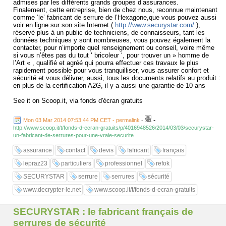
admises par les différents grands groupes d’assurances.
Finalement, cette entreprise, bien de chez nous, reconnue maintenant
comme ‘le’ fabricant de serrure de l’Hexagone,que vous pouvez aussi
voir en ligne sur son site Internet (
http://www.securystar.com/
),
réservé plus à un public de techniciens, de connaisseurs, tant les
données techniques y sont nombreuses, vous pouvez également la
contacter, pour n’importe quel renseignement ou conseil, voire même
si vous n’êtes pas du tout ‘ bricoleur ‘, pour trouver un » homme de
l’Art « , qualifié et agréé qui pourra effectuer ces travaux le plus
rapidement possible pour vous tranquilliser, vous assurer confort et
sécurité et vous délivrer, aussi, tous les documents relatifs au produit :
en plus de la certification A2G, il y a aussi une garantie de 10 ans
See it on Scoop.it, via fonds d'écran gratuits
...
-
Mon 03 Mar 2014 07:53:44 PM CET - permalink
-
http://www.scoop.it/t/fonds-d-ecran-gratuits/p/4016948526/2014/03/03/securystar-
un-fabricant-de-serrures-pour-une-vraie-securite
assurance
contact
devis
fafricant
français
lepraz23
particuliers
professionnel
refok
SECURYSTAR
serrure
serrures
sécurité
www.decrypter-le.net
www.scoop.it/t/fonds-d-ecran-gratuits
SECURYSTAR : le fabricant français de
serrures de sécurité