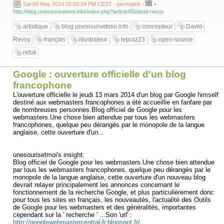
-
Sat 03 May 2014 02:50:24 PM CEST - permalink
-
pour y arriver.
http://blog.unesourisetmoi.info/index.php?article45/david-revoy
Il maîtrise vraiment son art avec des créations extrêmement abouties
qui ne peuvent que laisser rêveur et vous envoyer, vous aussi, dans le
artistique
blog.unesourisetmoi.info
concepteur
David-
monde de l'imaginaire, le but ultime de tout créateur, artiste ou
illustrateur.
Revoy
français
illustrateur
lepraz23
open-source
Sortant également des sentiers battus, il maîtrise cette création avec
des outils en ' Open Source ', ce qui en fait un exemple à citer pour
refok
bien des envieux ou des amateurs.
Jetant ses idées, son imagination sur un carnet de notes, en version
Google : ouverture officielle d'un blog
'papier-crayon', il passe ensuite à la réalisation avec une foule d'outils
de logiciels qui sont la grande majorité du temps issus du Monde "
francophone
Open ".
L'ouverture officielle le jeudi 13 mars 2014 d'un blog par Google himself
Quelques exemples qu'il nous évoque sur son site : Scribus pour les
destiné aux webmasters francophones a été accueillie en fanfare par
textes, Krita et autre Blender pour le graphisme, et la liste est longue
de nombreuses personnes.Blog officiel de Google pour les
...
webmasters.Une chose bien attendue par tous les webmasters
francophones, quelque peu dérangés par le monopole de la langue
anglaise, cette ouverture d'un...
unesourisetmoi's insight:
Blog officiel de Google pour les webmasters.Une chose bien attendue
par tous les webmasters francophones, quelque peu dérangés par le
monopole de la langue anglaise, cette ouverture d'un nouveau blog
devrait relayer principalement les annonces concernant le
fonctionnement de la recherche Google, et plus particulièrement donc
pour tous les sites en français, les nouveautés, l'actualité des Outils
de Google pour les webmasters et des généralités, importantes
cependant sur la ' recherche ' ...Son 'url' :
http://googlewebmastercentral-fr.blogspot.fr/