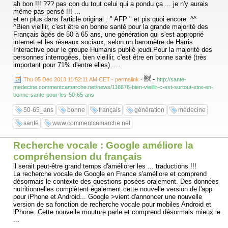
ah bon !!! ??? pas con du tout celui qui a pondu ça ... je n'y aurais
même pas pensé !!! ...
et en plus dans l'article original : " AFP " et pis quoi encore ^^
^Bien vieillir, c'est être en bonne santé pour la grande majorité des
Français âgés de 50 à 65 ans, une génération qui s'est approprié
internet et les réseaux sociaux, selon un baromètre de Harris
Interactive pour le groupe Humanis publié jeudi.Pour la majorité des
personnes interrogées, bien vieillir, c'est être en bonne santé (très
important pour 71% d'entre elles) ....
-
Thu 05 Dec 2013 11:52:11 AM CET - permalink
-
http://sante-
medecine.commentcamarche.net/news/116676-bien-vieillir-c-est-surtout-etre-en-
bonne-sante-pour-les-50-65-ans
50-65_ans
bonne
français
génération
médecine
santé
www.commentcamarche.net
Recherche vocale : Google améliore la
compréhension du français
il serait peut-être grand temps d'améliorer les ... traductions !!!
La recherche vocale de Google en France s'améliore et comprend
désormais le contexte des questions posées oralement. Des données
nutritionnelles complètent également cette nouvelle version de l'app
pour iPhone et Android... Google >vient d'annoncer une nouvelle
version de sa fonction de recherche vocale pour mobiles Android et
iPhone. Cette nouvelle mouture parle et comprend désormais mieux le
...