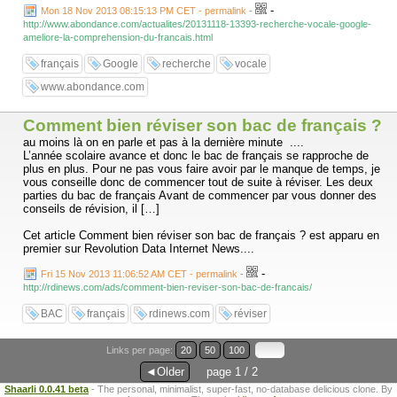
-
Mon 18 Nov 2013 08:15:13 PM CET - permalink
-
http://www.abondance.com/actualites/20131118-13393-recherche-vocale-google-
ameliore-la-comprehension-du-francais.html
français
Google
recherche
vocale
www.abondance.com
Comment bien réviser son bac de français ?
au moins là on en parle et pas à la dernière minute ....
L’année scolaire avance et donc le bac de français se rapproche de
plus en plus. Pour ne pas vous faire avoir par le manque de temps, je
vous conseille donc de commencer tout de suite à réviser. Les deux
parties du bac de français Avant de commencer par vous donner des
conseils de révision, il […]
Cet article Comment bien réviser son bac de français ? est apparu en
premier sur Revolution Data Internet News....
-
Fri 15 Nov 2013 11:06:52 AM CET - permalink
-
http://rdinews.com/ads/comment-bien-reviser-son-bac-de-francais/
BAC
français
rdinews.com
réviser
Links per page:
20
50
100
◄Older
page 1 / 2
Shaarli 0.0.41 beta
- The personal, minimalist, super-fast, no-database delicious clone. By