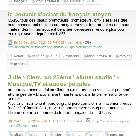
français
longuetraine.fr
validateur
W3C
le pouvoir d'achat du français moyen
MAIS, tous ces beaux promoteurs, prometteurs, ont-ils réalisés que
nos finances, enfin celles du français moyen, tout au moins ont leurs
limites, des limites souvent déjà bien dépassées, encore plus pour
ceux qui vivent déjà à crédit ???
-
Fri 26 Dec 2014 05:24:19 PM CET - permalink
-
http://longuetraine.fr/index.php?article1262/pouvoir-achat-france
achat
coup-de-gueule
français
longuetraine.fr
moyen
pouvoir
Julien Clerc: un 23ème ' album studio ' -
Musique,TV et autres peoples
on retrouve ainsi un Julien Clerc, toujours avec sa voix 'haut perchée'
et chargée de vibrato, arrivant maintenant dans la pleine maturité de
son art.
A 67 ans, maintenant, père et grand-père comblé, il a finalement réussi
à bâtir 'sa' famille à lui, et vit désormais avec son épouse actuelle,
Hélène Grémillon, femme de lettres française de ... 37 ans ...
-
Sat 15 Nov 2014 05:49:13 PM CET - permalink
-
http://refok.fr/index.php?
article75/julien-clerc
album
chanteur
clerc
français
julien
musique