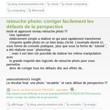
blog.unesourisetmoi.info
cloud
cloud-computing
computing
Microsoft
retouche photo: corriger facilement les
défauts de la perspective
testé et approuvé niveau retouche photo !!!
Une 'opération'
relativement simple a réaliser et qui peut rapidement transformer
n'importe quelle photo en un bien beau cliché. L'exemple donné ici,
sous forme de conseils pratiques, plus que sous la forme du ' tutoriel ',
a été réalisée sous ' photoshop
', mais il est bien sûr possible de réaliser les même manipulation
avec
la grande majorité des logiciels de retouche photo pour vous
permettre
alors de corriger tous les défauts dûs aux effets de...
unesourisetmoi's insight:
Le résultat final: une photo ' recadrée ' et sans défaut de perspective !!!
-
Tue 01 Jul 2014 02:43:51 PM CEST - permalink
-
http://www.scoop.it/t/fonds-d-ecran-gratuits/p/4023877678/2014/07/01/retouche-
photo-corriger-les-defaut-de-la-perspective
affichage
blog.unesourisetmoi.info
conseils
image