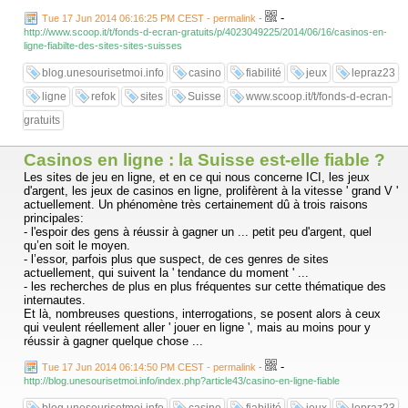
-
Tue 17 Jun 2014 06:16:25 PM CEST - permalink
-
http://www.scoop.it/t/fonds-d-ecran-gratuits/p/4023049225/2014/06/16/casinos-en-
ligne-fiabilte-des-sites-sites-suisses
blog.unesourisetmoi.info
casino
fiabilité
jeux
lepraz23
ligne
refok
sites
Suisse
www.scoop.it/t/fonds-d-ecran-
gratuits
Casinos en ligne : la Suisse est-elle fiable ?
Les sites de jeu en ligne, et en ce qui nous concerne ICI, les jeux
d'argent, les jeux de casinos en ligne, prolifèrent à la vitesse ' grand V '
actuellement. Un phénomène très certainement dû à trois raisons
principales:
- l'espoir des gens à réussir à gagner un ... petit peu d'argent, quel
qu’en soit le moyen.
- l’essor, parfois plus que suspect, de ces genres de sites
actuellement, qui suivent la ' tendance du moment ' ...
- les recherches de plus en plus fréquentes sur cette thématique des
internautes.
Et là, nombreuses questions, interrogations, se posent alors à ceux
qui veulent réellement aller ' jouer en ligne ', mais au moins pour y
réussir à gagner quelque chose ...
-
Tue 17 Jun 2014 06:14:50 PM CEST - permalink
-
http://blog.unesourisetmoi.info/index.php?article43/casino-en-ligne-fiable