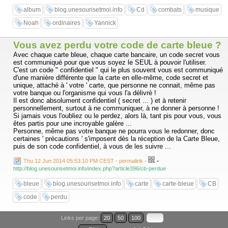
album
blog.unesourisetmoi.info
Cd
combats
musique
Noah
ordinaires
Yannick
Vous avez perdu votre code de carte bleue ?
Avec chaque carte bleue, chaque carte bancaire, un code secret vous
est communiqué pour que vous soyez le SEUL à pouvoir l'utiliser.
C'est un code " confidentiel " qui le plus souvent vous est communiqué
d'une manière différente que la carte en elle-même, code secret et
unique, attaché à ' votre ' carte, que personne ne connait, même pas
votre banque ou l'organisme qui vous l'a délivré !
Il est donc absolument confidentiel ( secret ... ) et à retenir
personnellement, surtout à ne communiquer, à ne donner à personne !
Si jamais vous l'oubliez ou le perdez, alors là, tant pis pour vous, vous
êtes partis pour une incroyable galère ...
Personne, même pas votre banque ne pourra vous le redonner, donc
certaines ' précautions ' s'imposent dès la réception de la Carte Bleue,
puis de son code confidentiel, à vous de les suivre ...
-
Thu 12 Jun 2014 05:53:10 PM CEST - permalink
-
http://blog.unesourisetmoi.info/index.php?article396/cb-perdue
bleue
blog.unesourisetmoi.info
carte
carte-bleue
CB
code
perdu
Links per page:
20
50
100