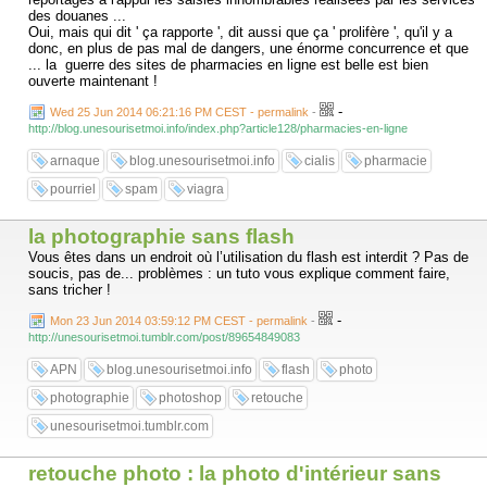
des douanes ...
Oui, mais qui dit ' ça rapporte ', dit aussi que ça ' prolifère ', qu'il y a
donc, en plus de pas mal de dangers, une énorme concurrence et que
... la guerre des sites de pharmacies en ligne est belle est bien
ouverte maintenant !
-
Wed 25 Jun 2014 06:21:16 PM CEST - permalink
-
http://blog.unesourisetmoi.info/index.php?article128/pharmacies-en-ligne
arnaque
blog.unesourisetmoi.info
cialis
pharmacie
pourriel
spam
viagra
la photographie sans flash
Vous êtes dans un endroit où l’utilisation du flash est interdit ? Pas de
soucis, pas de... problèmes : un tuto vous explique comment faire,
sans tricher !
-
Mon 23 Jun 2014 03:59:12 PM CEST - permalink
-
http://unesourisetmoi.tumblr.com/post/89654849083
APN
blog.unesourisetmoi.info
flash
photo
photographie
photoshop
retouche
unesourisetmoi.tumblr.com
retouche photo : la photo d'intérieur sans