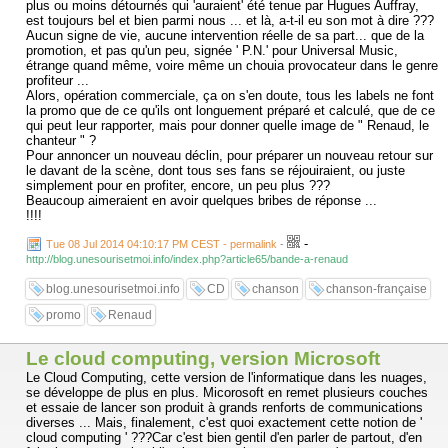
plus ou moins détournés qui 'auraient' été tenue par Hugues Auffray,
est toujours bel et bien parmi nous ... et là, a-t-il eu son mot à dire ???
Aucun signe de vie, aucune intervention réelle de sa part... que de la
promotion, et pas qu'un peu, signée ' P.N.' pour Universal Music,
étrange quand même, voire même un chouia provocateur dans le genre
profiteur ...
Alors, opération commerciale, ça on s'en doute, tous les labels ne font
la promo que de ce qu'ils ont longuement préparé et calculé, que de ce
qui peut leur rapporter, mais pour donner quelle image de " Renaud, le
chanteur " ?
Pour annoncer un nouveau déclin, pour préparer un nouveau retour sur
le davant de la scène, dont tous ses fans se réjouiraient, ou juste
simplement pour en profiter, encore, un peu plus ???
Beaucoup aimeraient en avoir quelques bribes de réponse ...
!!!!
-
Tue 08 Jul 2014 04:10:17 PM CEST - permalink
-
http://blog.unesourisetmoi.info/index.php?article65/bande-a-renaud
blog.unesourisetmoi.info
CD
chanson
chanson-française
promo
Renaud
Le cloud computing, version Microsoft
Le Cloud Computing, cette version de l'informatique dans les nuages,
se développe de plus en plus. Micorosoft en remet plusieurs couches
et essaie de lancer son produit à grands renforts de communications
diverses ... Mais, finalement, c'est quoi exactement cette notion de '
cloud computing ' ???Car c'est bien gentil d'en parler de partout, d'en