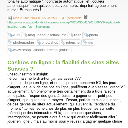
tonalité automatique ', ' contraste automatique ' et ' couleur
automatique ', rien qu'avec cela vous serez déjà fort agréablement
surpris Et rassurés !
-
Mon 23 Jun 2014 03:55:28 PM CEST - permalink
-
http://www.scoop.it/t/fonds-d-ecran-gratuits/p/4023430541/2014/06/23/la-photo-d-
interieur-sans-flash-3-solutions
APN
blog.unesourisetmoi.info
flash
photo
photographie
photoshop
retouche
tuto
www.scoop.it/t/fonds-d-ecran-gratuits
Casinos en ligne : la fiabilté des sites Sites
Suisses ?
unesourisetmoi's insight:
hé oui mais ne le dira-t-on jamais assez ???
Les sites de jeu en ligne, et en ce qui nous concerne ICI, les jeux
d'argent, les jeux de casinos en ligne, prolifèrent à la vitesse ' grand V '
actuellement. Un phénomène très certainement dû à trois raisons
principales:- l'espoir des gens à réussir à gagner un ... petit peu
d'argent, quel qu’en soit le moyen.- l’essor, parfois plus que suspect,
de ces genres de sites actuellement, qui suivent la ' tendance du
moment ' ...- les recherches de plus en plus fréquentes sur cette
thématique des internautes.Et là, nombreuses questions,
interrogations, se posent alors à ceux qui veulent réellement aller '
jouer en ligne ', mais au moins pour y réussir à gagner quelque chose
...