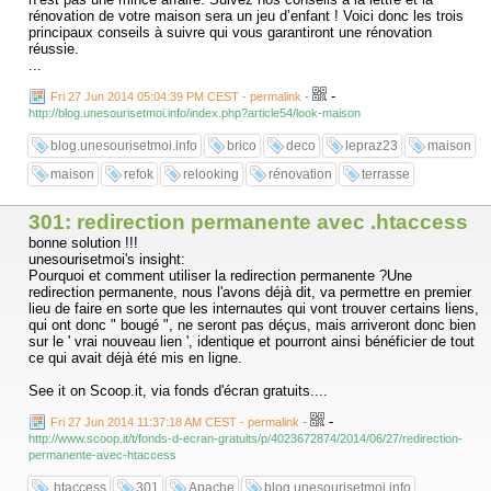
rénovation de votre maison sera un jeu d’enfant ! Voici donc les trois
principaux conseils à suivre qui vous garantiront une rénovation
réussie.
...
-
Fri 27 Jun 2014 05:04:39 PM CEST - permalink
-
http://blog.unesourisetmoi.info/index.php?article54/look-maison
blog.unesourisetmoi.info
brico
deco
lepraz23
maison
maison
refok
relooking
rénovation
terrasse
301: redirection permanente avec .htaccess
bonne solution !!!
unesourisetmoi's insight:
Pourquoi et comment utiliser la redirection permanente ?Une
redirection permanente, nous l'avons déjà dit, va permettre en premier
lieu de faire en sorte que les internautes qui vont trouver certains liens,
qui ont donc " bougé ", ne seront pas déçus, mais arriveront donc bien
sur le ' vrai nouveau lien ', identique et pourront ainsi bénéficier de tout
ce qui avait déjà été mis en ligne.
See it on Scoop.it, via fonds d'écran gratuits....
-
Fri 27 Jun 2014 11:37:18 AM CEST - permalink
-
http://www.scoop.it/t/fonds-d-ecran-gratuits/p/4023672874/2014/06/27/redirection-
permanente-avec-htaccess
.htaccess
301
Apache
blog.unesourisetmoi.info