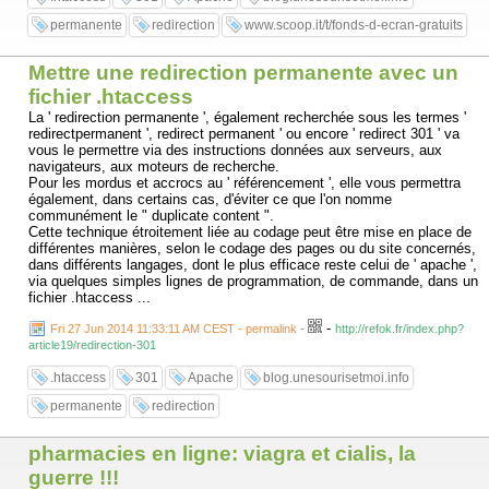
permanente
redirection
www.scoop.it/t/fonds-d-ecran-gratuits
Mettre une redirection permanente avec un
fichier .htaccess
La ' redirection permanente ', également recherchée sous les termes '
redirectpermanent ', redirect permanent ' ou encore ' redirect 301 ' va
vous le permettre via des instructions données aux serveurs, aux
navigateurs, aux moteurs de recherche.
Pour les mordus et accrocs au ' référencement ', elle vous permettra
également, dans certains cas, d'éviter ce que l'on nomme
communément le " duplicate content ".
Cette technique étroitement liée au codage peut être mise en place de
différentes manières, selon le codage des pages ou du site concernés,
dans différents langages, dont le plus efficace reste celui de ' apache ',
via quelques simples lignes de programmation, de commande, dans un
fichier .htaccess ...
-
Fri 27 Jun 2014 11:33:11 AM CEST - permalink
-
http://refok.fr/index.php?
article19/redirection-301
.htaccess
301
Apache
blog.unesourisetmoi.info
permanente
redirection
pharmacies en ligne: viagra et cialis, la
guerre !!!