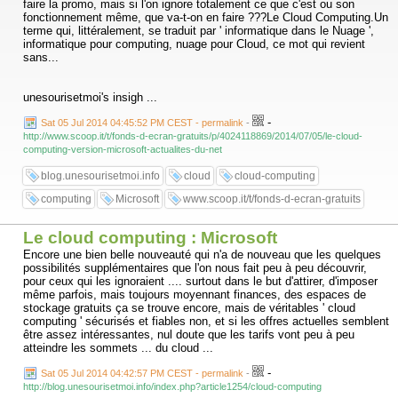
faire la promo, mais si l'on ignore totalement ce que c'est ou son
fonctionnement même, que va-t-on en faire ???Le Cloud Computing.Un
terme qui, littéralement, se traduit par ' informatique dans le Nuage ',
informatique pour computing, nuage pour Cloud, ce mot qui revient
sans...
unesourisetmoi's insigh ...
-
Sat 05 Jul 2014 04:45:52 PM CEST - permalink
-
http://www.scoop.it/t/fonds-d-ecran-gratuits/p/4024118869/2014/07/05/le-cloud-
computing-version-microsoft-actualites-du-net
blog.unesourisetmoi.info
cloud
cloud-computing
computing
Microsoft
www.scoop.it/t/fonds-d-ecran-gratuits
Le cloud computing : Microsoft
Encore une bien belle nouveauté qui n'a de nouveau que les quelques
possibilités supplémentaires que l'on nous fait peu à peu découvrir,
pour ceux qui les ignoraient .... surtout dans le but d'attirer, d'imposer
même parfois, mais toujours moyennant finances, des espaces de
stockage gratuits ça se trouve encore, mais de véritables ' cloud
computing ' sécurisés et fiables non, et si les offres actuelles semblent
être assez intéressantes, nul doute que les tarifs vont peu à peu
atteindre les sommets ... du cloud ...
-
Sat 05 Jul 2014 04:42:57 PM CEST - permalink
-
http://blog.unesourisetmoi.info/index.php?article1254/cloud-computing