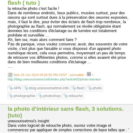
flash ( tuto )
la retouche photo c'est facile !
Dans de nombreux endroits, lieux publics, musées surtout, pour des
raisons qui sont surtout dues à la préservation des oeuvres exposées,
mais, il faut le dire, pour éviter des éclairs de flash trop nombreux, la
photographie au flash, qui normalement se révèle obligatoire étant
données les conditions d'éclairage ou de lumière est totalement
prohibée et surveillée ...
Ah, ben oui, mais alors comment faire ?
Pas de panique, vous voulez conserver, avoir, des souvenirs de votre
visite, c'est plus que faisable si vous disposez d'un appareil photo
numérique récent, cela vous permettra, moyennant un peu de temps
de retrouver vos différentes photos, comme si elles avaient été prise
dans de bien meilleures conditions d'éclairage ...
....
-
Mon 23 Jun 2014 03:56:50 PM CEST - permalink
-
http://blog.unesourisetmoi.info/index.php?article62/photo-interieur
APN
blog.unesourisetmoi.info
flash
photo
photographie
photoshop
retouche
la photo d'intérieur sans flash, 3 solutions.
(tuto)
unesourisetmoi's insight:
Dans votre logiciel de retouche photo, ouvrez votre image et
commencez par appliquer de simples corrections de base telles que : '