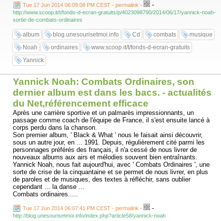
-
Tue 17 Jun 2014 06:09:08 PM CEST - permalink
-
http://www.scoop.it/t/fonds-d-ecran-gratuits/p/4023098790/2014/06/17/yannick-noah-
sortie-de-combats-ordinaires
album
blog.unesourisetmoi.info
Cd
combats
musique
Noah
ordinaires
www.scoop.it/t/fonds-d-ecran-gratuits
Yannick
Yannick Noah: Combats Ordinaires, son
dernier album est dans les bacs. - actualités
du Net,référencement efficace
Après une carrière sportive et un palmarès impressionnants, un
passage comme coach de l'équipe de France, il s'est ensuite lancé à
corps perdu dans la chanson.
Son premier album, ' Black & What ' nous le faisait ainsi découvrir,
sous un autre jour, en ... 1991. Depuis, régulièrement cité parmi les
personnages préférés des français, il n'a cessé de nous livrer de
nouveaux albums aux airs et mélodies souvent bien entraînants.
Yannick Noah, nous fait aujourd'hui, avec ' Combats Ordinaires ', une
sorte de crise de la cinquantaine et se permet de nous livrer, en plus
de paroles et de musiques, des textes à réfléchir, sans oublier
cependant ... la danse ...
Combats ordinaires.....
-
Tue 17 Jun 2014 06:07:41 PM CEST - permalink
-
http://blog.unesourisetmoi.info/index.php?article58/yannick-noah