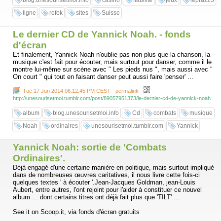
blog.unesourisetmoi.info
casino
fiabilité
jeux
lepraz23
ligne
refok
sites
Suisse
Le dernier CD de Yannick Noah. - fonds
d'écran
Et finalement, Yannick Noah n'oublie pas non plus que la chanson, la
musique c'est fait pour écouter, mais surtout pour danser, comme il le
montre lui-même sur scène avec " Les pieds nus ", mais aussi avec "
On court " qui tout en faisant danser peut aussi faire 'penser' ...
-
Tue 17 Jun 2014 06:12:45 PM CEST - permalink
-
http://unesourisetmoi.tumblr.com/post/89057951373/le-dernier-cd-de-yannick-noah
album
blog.unesourisetmoi.info
Cd
combats
musique
Noah
ordinaires
unesourisetmoi.tumblr.com
Yannick
Yannick Noah: sortie de 'Combats
Ordinaires'.
Déjà engagé d'une certaine manière en politique, mais surtout impliqué
dans de nombreuses œuvres caritatives, il nous livre cette fois-ci
quelques textes ' à écouter '.Jean-Jacques Goldman, jean-Louis
Aubert, entre autres, l'ont rejoint pour l'aider à constituer ce nouvel
album ... dont certains titres ont déjà fait plus que 'TILT' ...
See it on Scoop.it, via fonds d'écran gratuits