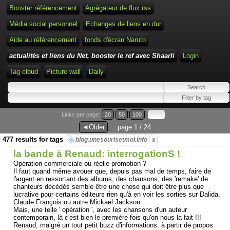
Booster référencement
Agrégateur de flux rss
Média social personnel
Echanges de liens en dur
Aide au référencement
fonds d'écran Naruto
actualités et liens du Net, booster le ref avec Shaarli
Login
Tag cloud
Picture wall
Daily
Links per page:
20
50
100
◄Older
page 1 / 24
477 results for tags
blog.unesourisetmoi.info
x
la bande à Renaud: interrogationS !
Opération commerciale ou réelle promotion ?
Il faut quand même avouer que, depuis pas mal de temps, faire de
l'argent en ressortant des albums, des chansons, des 'remake' de
chanteurs décédés semble être une chose qui doit être plus que
lucrative pour certains éditeurs rien qu'à en voir les sorties sur Dalida,
Claude François ou autre Mickaël Jackson ...
Mais, une telle ' opération ', avec les chansons d'un auteur
contemporain, là c'est bien le première fois qu'on nous la fait !!!
Renaud, malgré un tout petit buzz d'informations, à partir de propos