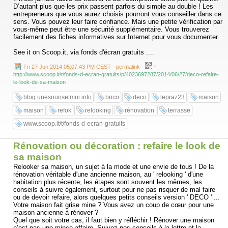
D’autant plus que les prix passent parfois du simple au double ! Les
entrepreneurs que vous aurez choisis pourront vous conseiller dans ce
sens. Vous pouvez leur faire confiance. Mais une petite vérification par
vous-même peut être une sécurité supplémentaire. Vous trouverez
facilement des fiches informatives sur Internet pour vous documenter.
See it on Scoop.it, via fonds d'écran gratuits ....
-
Fri 27 Jun 2014 05:07:43 PM CEST - permalink
-
http://www.scoop.it/t/fonds-d-ecran-gratuits/p/4023697287/2014/06/27/deco-refaire-
le-look-de-sa-maison
blog.unesourisetmoi.info
brico
deco
lepraz23
maison
maison
refok
relooking
rénovation
terrasse
www.scoop.it/t/fonds-d-ecran-gratuits
Rénovation ou décoration : refaire le look de
sa maison
Relooker sa maison, un sujet à la mode et une envie de tous ! De la
rénovation véritable d'une ancienne maison, au ' relooking ' d'une
habitation plus récente, les étapes sont souvent les mêmes, les
conseils à suivre également, surtout pour ne pas risquer de mal faire
ou de devoir refaire, alors quelques petits conseils version ' DECO ' ...
Votre maison fait grise mine ? Vous avez un coup de cœur pour une
maison ancienne à rénover ?
Quel que soit votre cas, il faut bien y réfléchir ! Rénover une maison
n’est pas une mince affaire. Suivez nos conseils à la lettre et la