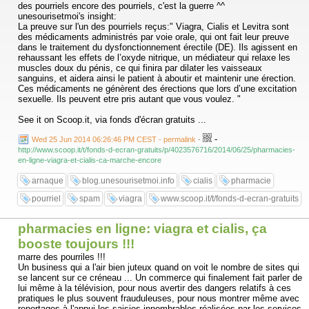
des pourriels encore des pourriels, c'est la guerre ^^
unesourisetmoi's insight:
La preuve sur l'un des pourriels reçus:" Viagra, Cialis et Levitra sont
des médicaments administrés par voie orale, qui ont fait leur preuve
dans le traitement du dysfonctionnement érectile (DE). Ils agissent en
rehaussant les effets de l’oxyde nitrique, un médiateur qui relaxe les
muscles doux du pénis, ce qui finira par dilater les vaisseaux
sanguins, et aidera ainsi le patient à aboutir et maintenir une érection.
Ces médicaments ne génèrent des érections que lors d’une excitation
sexuelle. Ils peuvent etre pris autant que vous voulez. "
See it on Scoop.it, via fonds d'écran gratuits ...
-
Wed 25 Jun 2014 06:26:46 PM CEST - permalink
-
http://www.scoop.it/t/fonds-d-ecran-gratuits/p/4023576716/2014/06/25/pharmacies-
en-ligne-viagra-et-cialis-ca-marche-encore
arnaque
blog.unesourisetmoi.info
cialis
pharmacie
pourriel
spam
viagra
www.scoop.it/t/fonds-d-ecran-gratuits
pharmacies en ligne: viagra et cialis, ça
booste toujours !!!
marre des pourriles !!!
Un business qui a l'air bien juteux quand on voit le nombre de sites qui
se lancent sur ce créneau ... Un commerce qui finalement fait parler de
lui même à la télévision, pour nous avertir des dangers relatifs à ces
pratiques le plus souvent frauduleuses, pour nous montrer même avec
reportages à l'appui les saisies innombrables réalisées par les services