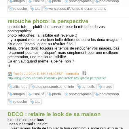
images
lisibilité
photo
photographies
phototoshop
retouche
tuto
www.scoop.it/t/fonds-d-ecran-gratuits
retouche photo: la perspective
un petit tuto ... plutôt des conseils pour la retouche de vos
photographies:
photo retouchée: la lisibilité est revenue :)
Il y a quand même une bien belle différence entre les deux images, il
n'y a pas ' photo ' quant au résultat final !
Alors, prenez donc toujours le temps de retoucher vos images, pas
forcément pour les ' trafiquer', mais simplement pour une meilleure
présentation, une meilleure lisibilité ...
Çà en vaut quand même la peine, non ?
:)
-
Tue 01 Jul 2014 11:56:16 AM CEST - permalink
-
http://blog.unesourisetmoi.info/index.php?article1253/photo-perspective
affichage
blog.unesourisetmoi.info
conseils
image
images
lisibilité
photo
photographies
phototoshop
retouche
tuto
DECO : refaire le look de sa maison
les conseils pour tous :
unesourisetmoi's insight:
Il n’est jamais facile de trouver le bon compromis entre prix et qualité.