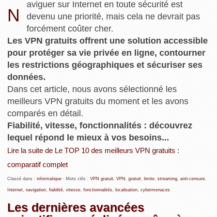
aviguer sur Internet en toute sécurité est
N
devenu une priorité, mais cela ne devrait pas
forcément coûter cher.
Les VPN gratuits offrent une solution accessible
pour protéger sa vie privée en ligne, contourner
les restrictions géographiques et sécuriser ses
données.
Dans cet article, nous avons sélectionné les
meilleurs VPN gratuits du moment et les avons
comparés en détail.
Fiabilité, vitesse, fonctionnalités : découvrez
lequel répond le mieux à vos besoins...
Lire la suite de Le TOP 10 des meilleurs VPN gratuits :
comparatif complet
Classé dans :
informatique
- Mots clés :
VPN gratuit
,
VPN
,
gratuit
,
limite
,
streaming
,
anti-censure
,
Internet
,
navigation
,
fiabilité
,
vitesse
,
fonctionnalités
,
localisation
,
cybermenaces
Les dernières avancées