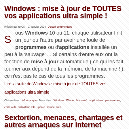
Windows : mise à jour de TOUTES
vos applications ultra simple !
Rédigé par refOK -
07 janvier 2024
-
Aucun commentaire
ous
Windows
10 ou 11, chaque utilisateur finit
S
un jour ou l'autre par avoir une foule de
programmes
ou d'
applications
installée un
peu à la 'sauvage' ... Si certains d'entre eux ont la
fonction de
mise à jour
automatique ( ce qui les fait
tourner aux dépend de la mémoire de la machine ! ),
ce n'est pas le cas de tous les programmes.
Lire la suite de Windows : mise à jour de TOUTES vos
applications ultra simple !
Classé dans :
informatique
- Mots clés :
Windows
,
Winget
,
Microsoft
,
applications
,
programmes
,
cmd
,
outil
,
ordinateur
,
PC
,
update
,
astuce
,
tuto
Sextortion, menaces, chantages et
autres arnaques sur Internet