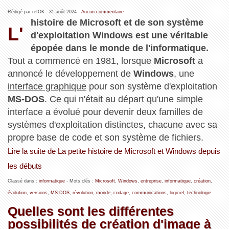
Rédigé par refOK -
31 août 2024
-
Aucun commentaire
histoire de Microsoft et de son système
L'
d'exploitation Windows est une véritable
épopée dans le monde de l'informatique.
Tout a commencé en 1981, lorsque
Microsoft
a
annoncé le développement de
Windows
, une
interface graphique
pour son système d'exploitation
MS-DOS
. Ce qui n'était au départ qu'une simple
interface a évolué pour devenir deux familles de
systèmes d'exploitation distinctes, chacune avec sa
propre base de code et son système de fichiers.
Lire la suite de La petite histoire de Microsoft et Windows depuis
les débuts
Classé dans :
informatique
- Mots clés :
Microsoft
,
Windows
,
entreprise
,
informatique
,
création
,
évolution
,
versions
,
MS-DOS
,
révolution
,
monde
,
codage
,
communications
,
logiciel
,
technologie
Quelles sont les différentes
possibilités de création d'image à