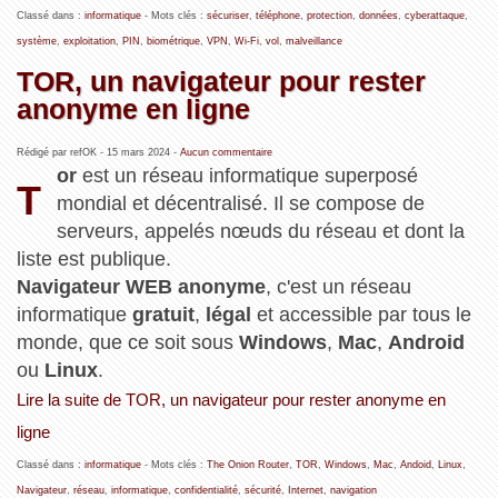
Classé dans :
informatique
- Mots clés :
sécuriser
,
téléphone
,
protection
,
données
,
cyberattaque
,
système
,
exploitation
,
PIN
,
biométrique
,
VPN
,
Wi-Fi
,
vol
,
malveillance
TOR, un navigateur pour rester
anonyme en ligne
Rédigé par refOK -
15 mars 2024
-
Aucun commentaire
or
est un réseau informatique superposé
T
mondial et décentralisé. Il se compose de
serveurs, appelés nœuds du réseau et dont la
liste est publique.
Navigateur WEB anonyme
, c'est un réseau
informatique
gratuit
,
légal
et accessible par tous le
monde, que ce soit sous
Windows
,
Mac
,
Android
ou
Linux
.
Lire la suite de TOR, un navigateur pour rester anonyme en
ligne
Classé dans :
informatique
- Mots clés :
The Onion Router
,
TOR
,
Windows
,
Mac
,
Andoid
,
Linux
,
Navigateur
,
réseau
,
informatique
,
confidentialité
,
sécurité
,
Internet
,
navigation