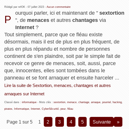
Rédigé par refOK -
07 juillet 2023
-
Aucun commentaire
ourquoi parler, ici et maintenant de "
sextortion
P
", de
menaces
et autres
chantages
via
Internet
?
Tout simplement, parce que ce fléau existe
désormais, mais il est de plus en plus fréquent, de
plus en plus répandu et nombre de personnes
continent de s'en plaindre, soit par le simple fait de
recevoir ce genre de menaces, soit, aussi, parce
que, innocentes, elles sont tombées dans le
panneau et se font arnaquer et ensuite harceler ...
Lire la suite de Sextortion, menaces, chantages et autres
arnaques sur Internet
Classé dans :
informatique
- Mots clés :
sextortion
,
menace
,
chantage
,
arnaque
,
pourriel
,
hacking
,
pirates
,
Informatique
,
Internet
,
CyberSécurité
,
peur
,
fléau
Page 1 sur 5
1
2
3
4
5
suivante
»