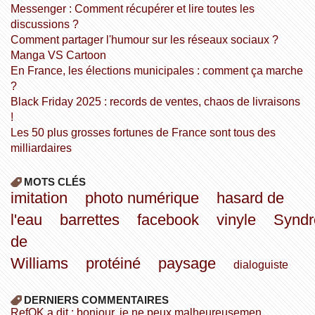
Messenger : Comment récupérer et lire toutes les
discussions ?
Comment partager l'humour sur les réseaux sociaux ?
Manga VS Cartoon
En France, les élections municipales : comment ça marche
?
Black Friday 2025 : records de ventes, chaos de livraisons
!
Les 50 plus grosses fortunes de France sont tous des
milliardaires
MOTS CLÉS
imitation
photo numérique
hasard de
l'eau
barrettes
facebook
vinyle
Synd
de
Williams
protéiné
paysage
dialoguiste
DERNIERS COMMENTAIRES
refOK a dit : bonjour, je ne peux malheureusemen...