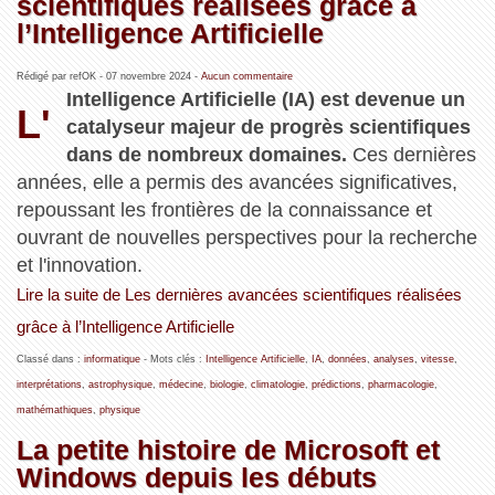
scientifiques réalisées grâce à
l’Intelligence Artificielle
Rédigé par refOK -
07 novembre 2024
-
Aucun commentaire
Intelligence Artificielle (IA) est devenue un
L'
catalyseur majeur de progrès scientifiques
dans de nombreux domaines.
Ces dernières
années, elle a permis des avancées significatives,
repoussant les frontières de la connaissance et
ouvrant de nouvelles perspectives pour la recherche
et l'innovation.
Lire la suite de Les dernières avancées scientifiques réalisées
grâce à l’Intelligence Artificielle
Classé dans :
informatique
- Mots clés :
Intelligence Artificielle
,
IA
,
données
,
analyses
,
vitesse
,
interprétations
,
astrophysique
,
médecine
,
biologie
,
climatologie
,
prédictions
,
pharmacologie
,
mathémathiques
,
physique
La petite histoire de Microsoft et
Windows depuis les débuts