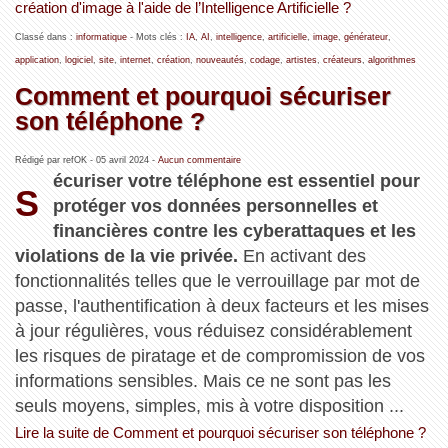
création d'image à l'aide de l’Intelligence Artificielle ?
Classé dans :
informatique
- Mots clés :
IA
,
AI
,
intelligence
,
artificielle
,
image
,
générateur
,
application
,
logiciel
,
site
,
internet
,
création
,
nouveautés
,
codage
,
artistes
,
créateurs
,
algorithmes
Comment et pourquoi sécuriser
son téléphone ?
Rédigé par refOK -
05 avril 2024
-
Aucun commentaire
écuriser votre téléphone est essentiel pour
S
protéger vos données personnelles et
financières contre les cyberattaques et les
violations de la vie privée.
En activant des
fonctionnalités telles que le verrouillage par mot de
passe, l'authentification à deux facteurs et les mises
à jour régulières, vous réduisez considérablement
les risques de piratage et de compromission de vos
informations sensibles. Mais ce ne sont pas les
seuls moyens, simples, mis à votre disposition ...
Lire la suite de Comment et pourquoi sécuriser son téléphone ?