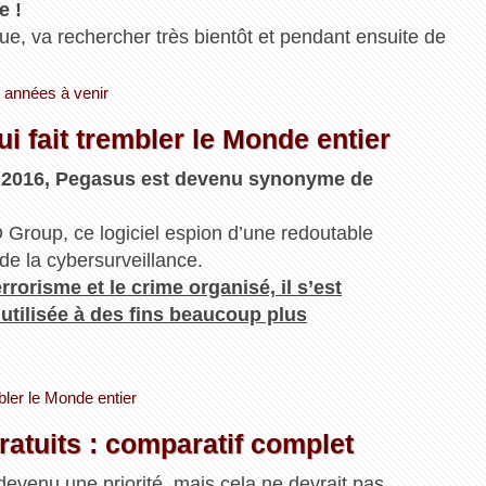
e !
ue, va rechercher très bientôt et pendant ensuite de
s années à venir
i fait trembler le Monde entier
en 2016, Pegasus est devenu synonyme de
 Group, ce logiciel espion d’une redoutable
de la cybersurveillance.
rrorisme et le crime organisé, il s’est
tilisée à des fins beaucoup plus
mbler le Monde entier
atuits : comparatif complet
 devenu une priorité, mais cela ne devrait pas