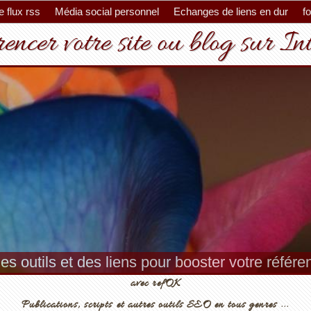
 flux rss
Média social personnel
Echanges de liens en dur
f
encer votre site ou blog sur In
es outils et des liens pour booster votre référ
avec refOK
Publications, scripts et autres outils SEO en tous genres ...