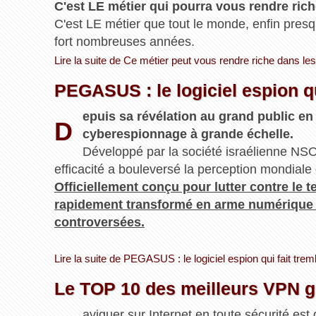
C'est LE métier qui pourra vous rendre rich
C'est LE métier que tout le monde, enfin presq
fort nombreuses années.
Lire la suite de Ce métier peut vous rendre riche dans le
PEGASUS : le logiciel espion qu
epuis sa révélation au grand public 
D
cyberespionnage à grande échelle.
Développé par la société israélienne NSO
efficacité a bouleversé la perception mondiale 
Officiellement conçu pour lutter contre le te
rapidement transformé en arme numérique u
controversées.
Lire la suite de PEGASUS : le logiciel espion qui fait tre
Le TOP 10 des meilleurs VPN gr
aviguer sur Internet en toute sécurité est