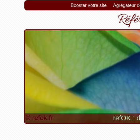
Booster votre site
Agrégateur de
Référ
refOK : d