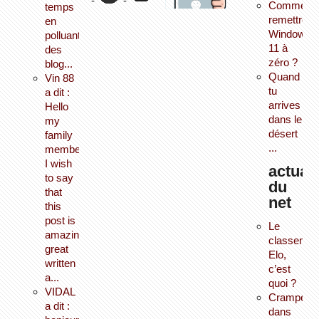
-
-
Comment
temps
remettre
en
Windows
polluant
11 à
des
zéro ?
blog...
Quand
Vin 88
tu
a dit :
arrives
Hello
dans le
my
désert
family
...
member!
I wish
actuali
to say
du
that
net
this
post is
Le
amazing,
classemen
great
Elo,
written
c’est
a...
quoi ?
VIDAL
Crampes
a dit :
dans