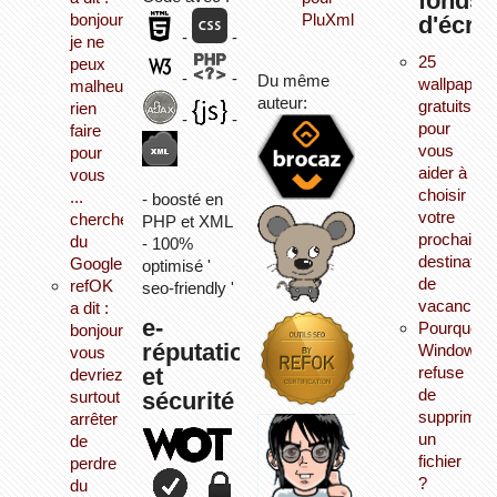
fonds
bonjour,
PluXml
d'écra
-
-
je ne
25
peux
-
-
Du même
wallpapers
malheureusement
auteur:
gratuits
rien
-
-
pour
faire
vous
pour
aider à
vous
choisir
...
- boosté en
votre
cherchez
PHP et XML
prochaine
du
- 100%
destination
Google...
optimisé '
de
refOK
seo-friendly '
vacances
a dit :
e-
Pourquoi
bonjour,
réputation
Windows
vous
et
refuse
devriez
de
sécurité
surtout
supprimer
arrêter
un
de
fichier
perdre
?
du