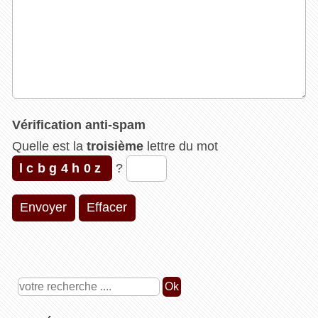
Vérification anti-spam
Quelle est la
troisième
lettre du mot
lcbg4h0z
?