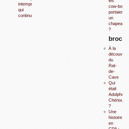
les
intemporel
cow‑boys
qui
portaient‑il
continue...
un
chapeau
?
brocan
À la
découvert
du
Rat-
de-
Cave
Qui
était
Adolphe
Chérioux
?
Une
histoire
en
CPA :