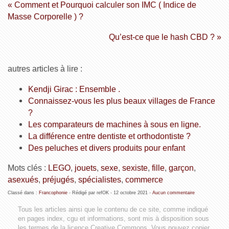
« Comment et Pourquoi calculer son IMC ( Indice de
Masse Corporelle ) ?
Qu’est-ce que le hash CBD ? »
autres articles à lire :
Kendji Girac : Ensemble .
Connaissez-vous les plus beaux villages de France
?
Les comparateurs de machines à sous en ligne.
La différence entre dentiste et orthodontiste ?
Des peluches et divers produits pour enfant
Mots clés :
LEGO
,
jouets
,
sexe
,
sexiste
,
fille
,
garçon
,
asexués
,
préjugés
,
spécialistes
,
commerce
Classé dans :
Francophonie
- Rédigé par refOK -
12 octobre 2021
-
Aucun commentaire
Tous les articles ainsi que le contenu de ce site, comme indiqué
en pages index, cgu et informations, sont mis à disposition sous
les termes de la licence
Creative Commons
. Vous pouvez copier,