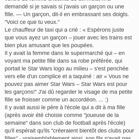
demandé si je savais si j'avais un garçon ou une
fille. — Un garçon, dit-il en embrassant ses doigts.
"Voici ce que tu veux."
Le chauffeur de taxi qui a crié : « Espérons juste
que vous ayez un garçon – jouer avec les trains est
bien plus amusant que les poupées.
Il y avait la femme dans le supermarché qui – en
voyant ma petite fille dans sa robe préférée, qui
portait le Star Wars logo au milieu – s'est penchée
vers elle d'un complice et a taquiné : air « Vous ne
pouvez pas aimer Star Wars – Star Wars est pour
les garçons!" J'ai dû regarder le visage de ma petite
fille se froisser comme un accordéon. ... :)
Il y avait aussi le père à l'école qui a dit à ma fille
(après avoir été choisie comme "joueuse de la
semaine" dans son club de football après l'école)
qu'il espérait qu'ils "créeraient bientôt des clubs pour
filles" - vraisemblablement ainsi. son fils n'avait pas