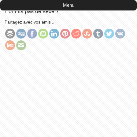
Accueil
-
Francophonie
-
Pourquoi les jouets LEGO
Menu
n'ont-ils pas de sexe ?
Partagez avec vos amis ...