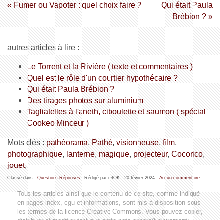
« Fumer ou Vapoter : quel choix faire ?
Qui était Paula
Brébion ? »
autres articles à lire :
Le Torrent et la Rivière ( texte et commentaires )
Quel est le rôle d'un courtier hypothécaire ?
Qui était Paula Brébion ?
Des tirages photos sur aluminium
Tagliatelles à l'aneth, ciboulette et saumon ( spécial
Cookeo Minceur )
Mots clés :
pathéorama
,
Pathé
,
visionneuse
,
film
,
photographique
,
lanterne
,
magique
,
projecteur
,
Cocorico
,
jouet
,
Classé dans :
Questions-Réponses
- Rédigé par refOK -
20 février 2024
-
Aucun commentaire
Tous les articles ainsi que le contenu de ce site, comme indiqué
en pages index, cgu et informations, sont mis à disposition sous
les termes de la licence
Creative Commons
. Vous pouvez copier,