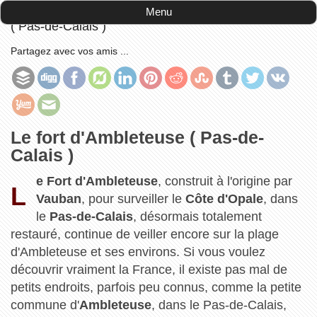
Accueil
-
découvrir la France
-
Le fort d'Ambleteuse
Menu
( Pas-de-Calais )
Partagez avec vos amis ...
Le fort d'Ambleteuse ( Pas-de-
Calais )
e Fort d'Ambleteuse
, construit à l'origine par
L
Vauban
, pour surveiller le
Côte d'Opale
, dans
le
Pas-de-Calais
, désormais totalement
restauré, continue de veiller encore sur la plage
d'Ambleteuse et ses environs. Si vous voulez
découvrir vraiment la France, il existe pas mal de
petits endroits, parfois peu connus, comme la petite
commune d'
Ambleteuse
, dans le Pas-de-Calais,