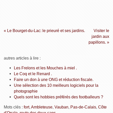
« Le Bourget-du-Lac: le prieuré et ses jardins.
Visiter le
jardin aux
papillons. »
autres articles à lire :
Les Frelons et les Mouches à miel .
Le Coq et le Renard .
Faire un don à une ONG et réduction fiscale.
Une sélection des 10 meilleurs logiciels pour la
photographie
Quels sont les hobbies préférés des footballeurs ?
Mots clés :
fort
,
Ambleteuse
,
Vauban
,
Pas-de-Calais
,
Côte
d'Opale
,
route des deux caps
,