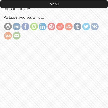
Accueil
-
publications
-
Lesbos et Sappho: découvrir
Menu
tous les textes
Partagez avec vos amis ...