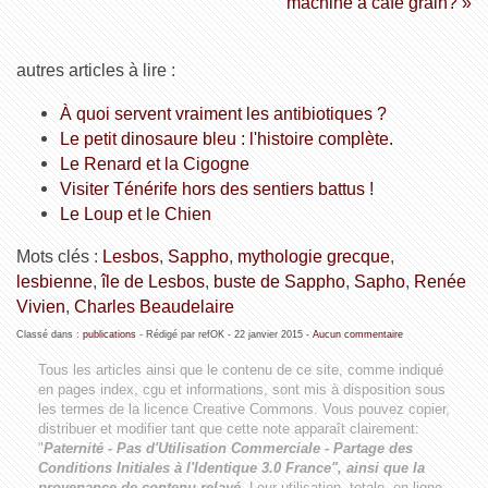
machine à café grain? »
autres articles à lire :
À quoi servent vraiment les antibiotiques ?
Le petit dinosaure bleu : l'histoire complète.
Le Renard et la Cigogne
Visiter Ténérife hors des sentiers battus !
Le Loup et le Chien
Mots clés :
Lesbos
,
Sappho
,
mythologie grecque
,
lesbienne
,
île de Lesbos
,
buste de Sappho
,
Sapho
,
Renée
Vivien
,
Charles Beaudelaire
Classé dans :
publications
- Rédigé par refOK -
22 janvier 2015
-
Aucun commentaire
Tous les articles ainsi que le contenu de ce site, comme indiqué
en pages index, cgu et informations, sont mis à disposition sous
les termes de la licence
Creative Commons
. Vous pouvez copier,
distribuer et modifier tant que cette note apparaît clairement:
"
Paternité - Pas d'Utilisation Commerciale - Partage des
Conditions Initiales à l'Identique 3.0 France", ainsi que la
provenance de contenu relayé.
Leur utilisation, totale, en ligne,