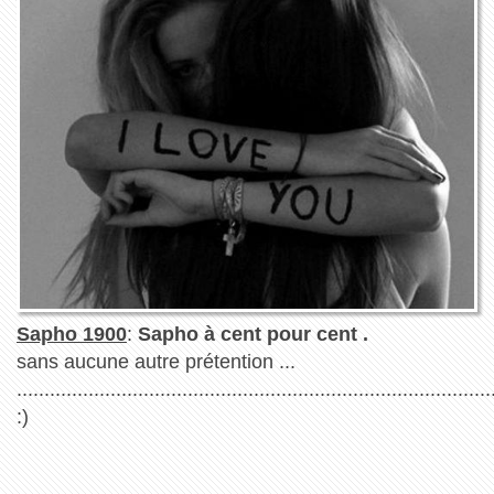
Sapho 1900
:
Sapho à cent pour cent .
sans aucune autre prétention ...
.....................................................................................
:)