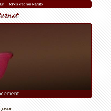
dur
fonds d'écran Naruto
ternet
encement .
 genres ...