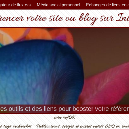
ateur de flux rss
Média social personnel
Echanges de liens en 
encer votre site ou blog sur In
es outils et des liens pour booster votre référ
avec refOK
s tags recherchés ...Publications, scripts et autres outils SEO en tous