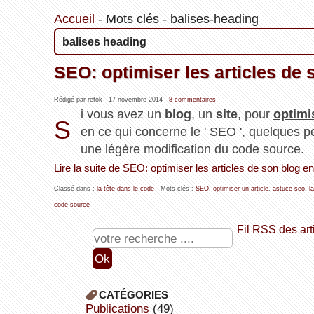
Accueil
-
Mots clés
-
balises-heading
balises heading
SEO: optimiser les articles de 
Rédigé par refok -
17 novembre 2014
-
8 commentaires
i vous avez un
blog
, un
site
, pour
optimi
S
en ce qui concerne le ' SEO ', quelques pe
une légère modification du code source.
Lire la suite de SEO: optimiser les articles de son blog e
Classé dans :
la tête dans le code
- Mots clés :
SEO
,
optimiser un article
,
astuce seo
,
l
code source
Fil RSS des art
CATÉGORIES
publications
(49)