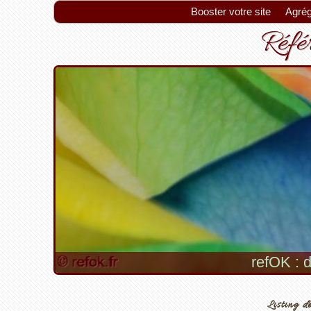
Booster votre site
Agrég
Référ
refOK : d
Listing de