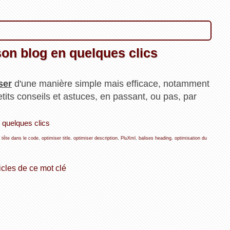
son blog en quelques clics
ser
d'une manière simple mais efficace, notamment
tits conseils et astuces, en passant, ou pas, par
n quelques clics
a tête dans le code
,
optimiser title
,
optimiser description
,
PluXml
,
balises heading
,
optimisation du
icles de ce mot clé