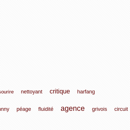
critique
sourire
nettoyant
harfang
agence
hnny
péage
fluidité
grivois
circuit