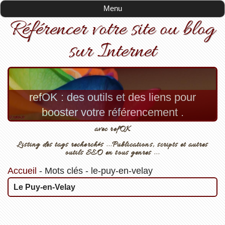
Menu
Référencer votre site ou blog
sur Internet
refOK : des outils et des liens pour
booster votre référencement .
avec refOK
Listing des tags recherchés ...Publications, scripts et autres
outils SEO en tous genres ...
Accueil
-
Mots clés
-
le-puy-en-velay
Le Puy-en-Velay