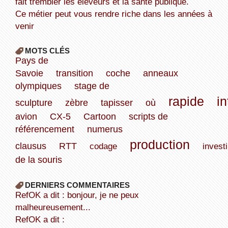
fait trembler les éleveurs et la santé publique.
Ce métier peut vous rendre riche dans les années à
venir
MOTS CLÉS
Pays de
Savoie
transition
coche
anneaux
olympiques
stage de
rapide
in
sculpture
zèbre
tapisser
où
avion
CX-5
Cartoon
scripts de
référencement
numerus
production
clausus
RTT
codage
investi
de la souris
DERNIERS COMMENTAIRES
refOK a dit : bonjour, je ne peux
malheureusement...
refOK a dit :