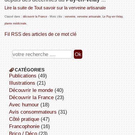
Lire la suite de Tout savoir sur la verveine artisanale
Classé dans :
découvrir la France
- Mots clés :
verveine
,
verveine artisanale
,
Le Puy-en-Velay
,
plante médicinale
,
Fil RSS des articles de ce mot clé
CATÉGORIES
publications
(49)
illustrations
(21)
découvrir le monde
(40)
découvrir la France
(23)
avec humour
(18)
avis consommateurs
(31)
côté pratique
(47)
Francophonie
(16)
Brico / Déco
(23)