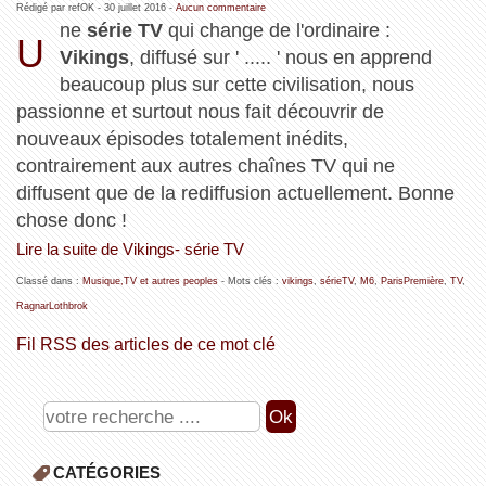
Rédigé par refOK -
30 juillet 2016
-
Aucun commentaire
ne
série TV
qui change de l'ordinaire :
U
Vikings
, diffusé sur ' ..... ' nous en apprend
beaucoup plus sur cette civilisation, nous
passionne et surtout nous fait découvrir de
nouveaux épisodes totalement inédits,
contrairement aux autres chaînes TV qui ne
diffusent que de la rediffusion actuellement. Bonne
chose donc !
Lire la suite de Vikings- série TV
Classé dans :
Musique,TV et autres peoples
- Mots clés :
vikings
,
sérieTV
,
M6
,
ParisPremière
,
TV
,
RagnarLothbrok
Fil RSS des articles de ce mot clé
CATÉGORIES