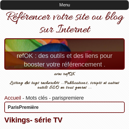
Menu
Référencer votre site ou blog
sur Internet
refOK : des outils et des liens pour
booster votre référencement .
avec refOK
Listing des tags recherchés ...Publications, scripts et autres
outils SEO en tous genres ...
Accueil
-
Mots clés
-
parispremiere
ParisPremière
Vikings- série TV