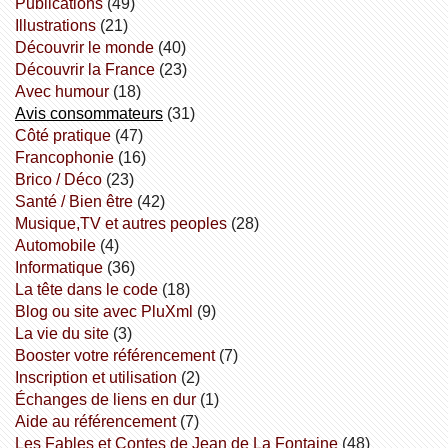
publications
(49)
illustrations
(21)
découvrir le monde
(40)
découvrir la France
(23)
avec humour
(18)
avis consommateurs
(31)
côté pratique
(47)
Francophonie
(16)
Brico / Déco
(23)
Santé / Bien être
(42)
Musique,TV et autres peoples
(28)
Automobile
(4)
informatique
(36)
la tête dans le code
(18)
Blog ou site avec PluXml
(9)
la vie du site
(3)
booster votre référencement
(7)
inscription et utilisation
(2)
échanges de liens en dur
(1)
aide au référencement
(7)
Les Fables et Contes de Jean de La Fontaine
(48)