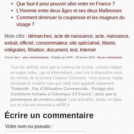
Que faut-il pour pouvoir aller voter en France ?
L’Homme entre deux âges et ses deux Maîtresses
Comment diminuer la couperose et les rougeurs du
visage ?
Mots clés :
démarches
,
acte de naissance
,
acte
,
naissance
,
extrait
,
officiel
,
consommateur
,
site spécialisé
,
Mairie
,
intégrales
,
filliation
,
document
,
test
,
Internet
Classé dans :
avis consommateurs
- Rédigé par refOK -
08 janvier 2019
-
Aucun commentaire
Tous les articles ainsi que le contenu de ce site, comme indiqué
en pages index, cgu et informations, sont mis à disposition sous
les termes de la licence
Creative Commons
. Vous pouvez copier,
distribuer et modifier tant que cette note apparaît clairement:
"
Paternité - Pas d'Utilisation Commerciale - Partage des
Conditions Initiales à l'Identique 3.0 France", ainsi que la
provenance de contenu relayé.
Leur utilisation, totale, en ligne,
sur ce site est réservée à refOK.fr
Écrire un commentaire
Votre nom ou pseudo :