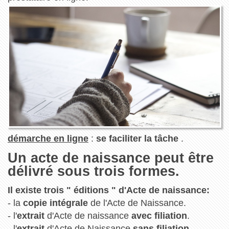
démarche en ligne
:
se faciliter la tâche
.
Un acte de naissance peut être
délivré sous trois formes.
Il existe trois " éditions " d'Acte de naissance:
- la
copie intégrale
de l'Acte de Naissance.
- l'
extrait
d'Acte de naissance
avec filiation
.
- l'
extrait
d'Acte de Naissance
sans filiation
.