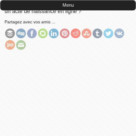
Accueil
-
avis consommateurs
-
Pourquoi demander
Menu
un acte de naissance en ligne ?
Partagez avec vos amis ...