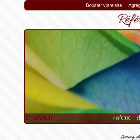
Booster votre site
Agrég
Référ
refOK : d
Listing de