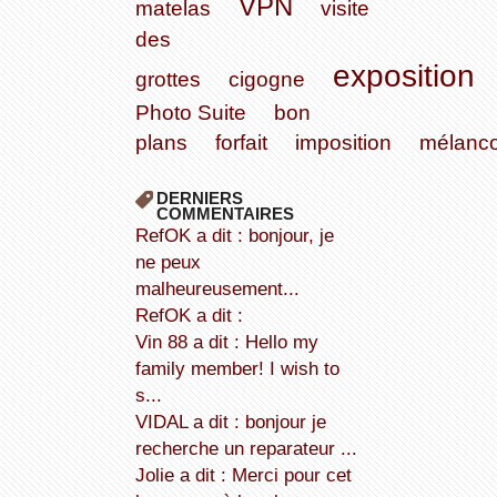
VPN
matelas
visite
des
exposition
grottes
cigogne
Photo Suite
bon
plans
forfait
imposition
mélanco
DERNIERS
COMMENTAIRES
refOK a dit : bonjour, je
ne peux
malheureusement...
refOK a dit :
Vin 88 a dit : Hello my
family member! I wish to
s...
VIDAL a dit : bonjour je
recherche un reparateur ...
Jolie a dit : Merci pour cet