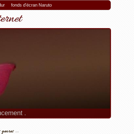
dur
fonds d'écran Naruto
ternet
encement .
 genres ...