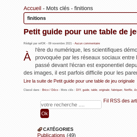
Accueil
-
Mots clés
-
finitions
finitions
Petit guide pour une table de je
Rédigé par refOK -
09 novembre 2021
-
Aucun commentaire
l'ère du numérique, les scientifiques dém
À
provoquée par les réseaux sociaux entre 
passé devant l'écran est exponentiel dep
des images, il est parfois difficile pour les par
Lire la suite de Petit guide pour une table de jeu originale
Classé dans :
Brico / Déco
- Mots clés :
DIY
,
guide
,
table
,
originale
,
fabriquer
,
Netflix
,
é
Fil RSS des art
CATÉGORIES
publications
(49)