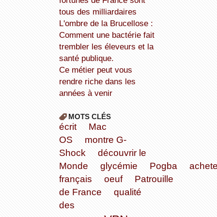
fortunes de France sont
tous des milliardaires
L'ombre de la Brucellose :
Comment une bactérie fait
trembler les éleveurs et la
santé publique.
Ce métier peut vous
rendre riche dans les
années à venir
MOTS CLÉS
écrit
Mac
OS
montre G-
Shock
découvrir le
Monde
glycémie
Pogba
achete
français
oeuf
Patrouille
de France
qualité
des