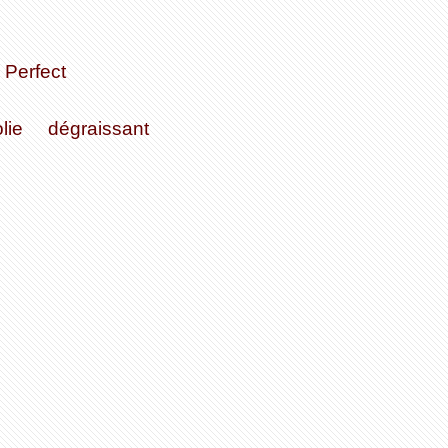
Perfect
lie
dégraissant