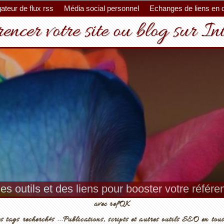
ateur de flux rss
Média social personnel
Echanges de liens en 
encer votre site ou blog sur In
es outils et des liens pour booster votre référ
avec refOK
s tags recherchés ...Publications, scripts et autres outils SEO en tous