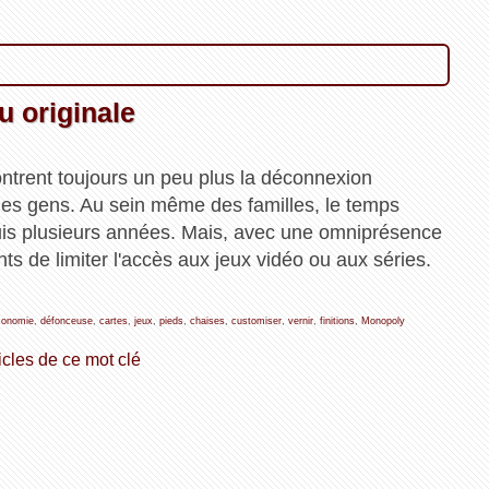
u originale
ontrent toujours un peu plus la déconnexion
les gens. Au sein même des familles, le temps
uis plusieurs années. Mais, avec une omniprésence
ents de limiter l'accès aux jeux vidéo ou aux séries.
conomie
,
défonceuse
,
cartes
,
jeux
,
pieds
,
chaises
,
customiser
,
vernir
,
finitions
,
Monopoly
icles de ce mot clé