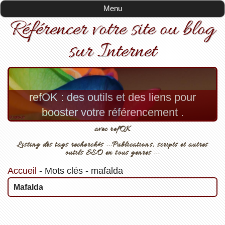
Menu
Référencer votre site ou blog
sur Internet
refOK : des outils et des liens pour
booster votre référencement .
avec refOK
Listing des tags recherchés ...Publications, scripts et autres
outils SEO en tous genres ...
Accueil
-
Mots clés
-
mafalda
Mafalda