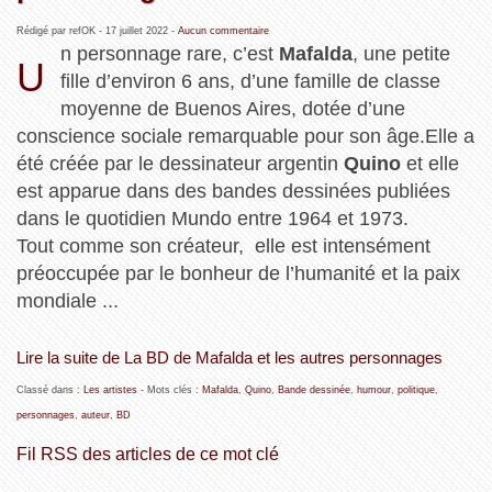
Rédigé par refOK -
17 juillet 2022
-
Aucun commentaire
n personnage rare, c’est
Mafalda
, une petite
U
fille d’environ 6 ans, d’une famille de classe
moyenne de Buenos Aires, dotée d’une
conscience sociale remarquable pour son âge.Elle a
été créée par le dessinateur argentin
Quino
et elle
est apparue dans des bandes dessinées publiées
dans le quotidien Mundo entre 1964 et 1973.
Tout comme son créateur, elle est intensément
préoccupée par le bonheur de l’humanité et la paix
mondiale ...
Lire la suite de La BD de Mafalda et les autres personnages
Classé dans :
Les artistes
- Mots clés :
Mafalda
,
Quino
,
Bande dessinée
,
humour
,
politique
,
personnages
,
auteur
,
BD
Fil RSS des articles de ce mot clé