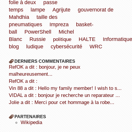
folie à deux
passe
temps
lampe
Agrijute
gouvernorat de
Mahdhia
taille des
pneumatiques
Impreza
basket-
ball
PowerShell
Michel
Blanc
Russie
politique
HALTE
Informatiqu
blog
ludique
cybersécurité
WRC
DERNIERS COMMENTAIRES
refOK a dit : bonjour, je ne peux
malheureusement...
refOK a dit :
Vin 88 a dit : Hello my family member! I wish to s...
VIDAL a dit : bonjour je recherche un reparateur ...
Jolie a dit : Merci pour cet hommage à la robe...
PARTENAIRES
wikipedia