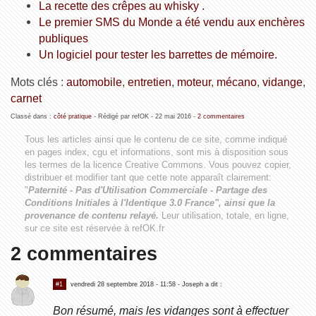
La recette des crêpes au whisky .
Le premier SMS du Monde a été vendu aux enchères
publiques
Un logiciel pour tester les barrettes de mémoire.
Mots clés :
automobile
,
entretien
,
moteur
,
mécano
,
vidange
,
carnet
Classé dans :
côté pratique
- Rédigé par refOK -
22 mai 2016
-
2 commentaires
Tous les articles ainsi que le contenu de ce site, comme indiqué
en pages index, cgu et informations, sont mis à disposition sous
les termes de la licence
Creative Commons
. Vous pouvez copier,
distribuer et modifier tant que cette note apparaît clairement:
"
Paternité - Pas d'Utilisation Commerciale - Partage des
Conditions Initiales à l'Identique 3.0 France", ainsi que la
provenance de contenu relayé.
Leur utilisation, totale, en ligne,
sur ce site est réservée à refOK.fr
2 commentaires
#1
vendredi 28 septembre 2018 - 11:58
- Joseph a dit :
Bon résumé, mais les vidanges sont à effectuer