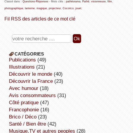
Classé dans :
Questions-Réponses
- Mots clés :
pathéorama
,
Pathé
,
visionneuse
,
film
,
photographique
,
lanterne
,
magique
,
projecteur
,
Cocorico
,
jouet
,
Fil RSS des articles de ce mot clé
CATÉGORIES
publications
(49)
illustrations
(21)
découvrir le monde
(40)
découvrir la France
(23)
avec humour
(18)
avis consommateurs
(31)
côté pratique
(47)
Francophonie
(16)
Brico / Déco
(23)
Santé / Bien être
(42)
Musique,TV et autres peoples
(28)