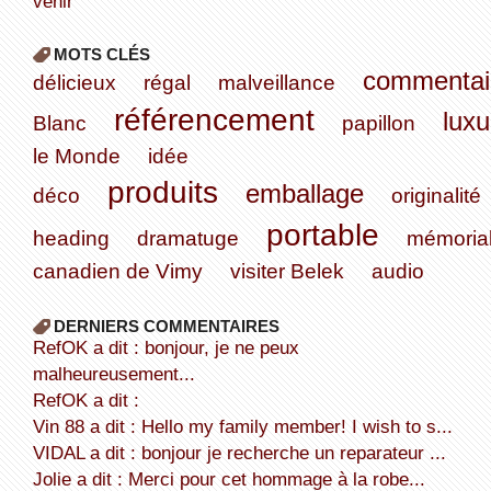
venir
MOTS CLÉS
commentai
délicieux
régal
malveillance
référencement
luxu
Blanc
papillon
le Monde
idée
produits
emballage
déco
originalité
portable
heading
dramatuge
mémoria
canadien de Vimy
visiter Belek
audio
DERNIERS COMMENTAIRES
refOK a dit : bonjour, je ne peux
malheureusement...
refOK a dit :
Vin 88 a dit : Hello my family member! I wish to s...
VIDAL a dit : bonjour je recherche un reparateur ...
Jolie a dit : Merci pour cet hommage à la robe...