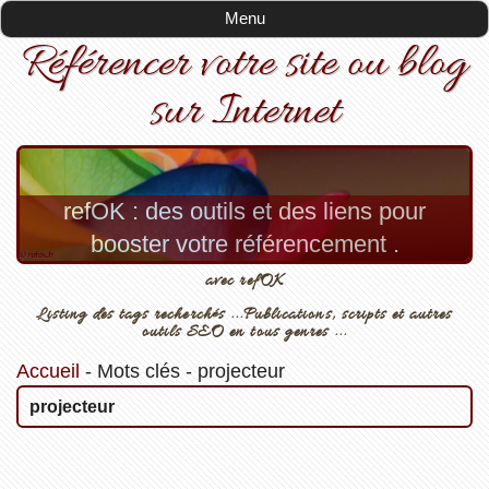
Menu
Référencer votre site ou blog
sur Internet
refOK : des outils et des liens pour
booster votre référencement .
avec refOK
Listing des tags recherchés ...Publications, scripts et autres
outils SEO en tous genres ...
Accueil
-
Mots clés
-
projecteur
projecteur