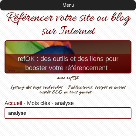
Menu
Référencer votre site ou blog
sur Internet
refOK : des outils et des liens pour
booster votre référencement .
avec refOK
Listing des tags recherchés ...Publications, scripts et autres
outils SEO en tous genres ...
Accueil
-
Mots clés
-
analyse
analyse