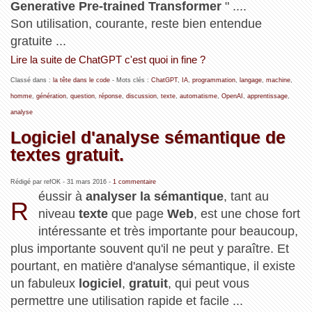
Generative Pre-trained Transformer
" ....
Son utilisation, courante, reste bien entendue
gratuite ...
Lire la suite de ChatGPT c'est quoi in fine ?
Classé dans :
la tête dans le code
- Mots clés :
ChatGPT
,
IA
,
programmation
,
langage
,
machine
,
homme
,
génération
,
question
,
réponse
,
discussion
,
texte
,
automatisme
,
OpenAI
,
apprentissage
,
analyse
Logiciel d'analyse sémantique de
textes gratuit.
Rédigé par refOK -
31 mars 2016
-
1 commentaire
éussir à
analyser la sémantique
, tant au
R
niveau
texte
que page
Web
, est une chose fort
intéressante et très importante pour beaucoup,
plus importante souvent qu'il ne peut y paraître. Et
pourtant, en matière d'analyse sémantique, il existe
un fabuleux
logiciel
,
gratuit
, qui peut vous
permettre une utilisation rapide et facile ...