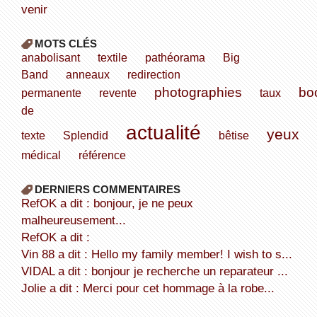
venir
MOTS CLÉS
anabolisant
textile
pathéorama
Big
Band
anneaux
redirection
photographies
bo
permanente
revente
taux
de
actualité
yeux
texte
Splendid
bêtise
médical
référence
DERNIERS COMMENTAIRES
refOK a dit : bonjour, je ne peux
malheureusement...
refOK a dit :
Vin 88 a dit : Hello my family member! I wish to s...
VIDAL a dit : bonjour je recherche un reparateur ...
Jolie a dit : Merci pour cet hommage à la robe...