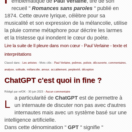
emblématique de
Paul Verlaine
, tiré de son
recueil "
Romances sans paroles
" publié en
1874. Cette œuvre lyrique, célèbre pour sa
musicalité et son expression de la mélancolie, utilise
la pluie comme métaphore pour décrire les larmes
et la tristesse qui inondent le cœur du poète.
Lire la suite de Il pleure dans mon cœur - Paul Verlaine - texte et
interprétations
Classé dans :
Les artistes
- Mots clés :
Paul Verlaine
,
poèmes
,
poèsie
,
découverte
,
commentaires
,
analyse
,
solitude
,
mélancolie
,
amour
,
accablement
,
perplexité
,
déception
ChatGPT c'est quoi in fine ?
Rédigé par refOK -
30 juin 2023
-
Aucun commentaire
a particularité de
ChatGPT
est de permettre à
L
un internaute de discuter non pas avec d'autres
internautes mais avec un système basé sur une
intelligence artificielle.
Dans cette dénomination "
GPT
" signifie "