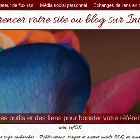
ateur de flux rss
Média social personnel
Echanges de liens en 
encer votre site ou blog sur In
es outils et des liens pour booster votre référ
avec refOK
s tags recherchés ...Publications, scripts et autres outils SEO en tous