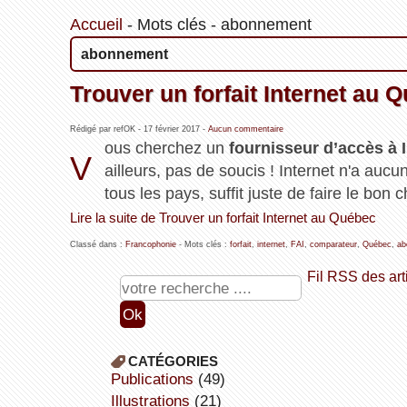
Accueil
-
Mots clés
-
abonnement
abonnement
Trouver un forfait Internet au 
Rédigé par refOK -
17 février 2017
-
Aucun commentaire
ous cherchez un
fournisseur d’accès à 
V
ailleurs, pas de soucis ! Internet n'a aucun
tous les pays, suffit juste de faire le bon c
Lire la suite de Trouver un forfait Internet au Québec
Classé dans :
Francophonie
- Mots clés :
forfait
,
internet
,
FAI
,
comparateur
,
Québec
,
ab
Fil RSS des art
CATÉGORIES
publications
(49)
illustrations
(21)