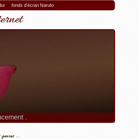
dur
fonds d'écran Naruto
ternet
encement .
 genres ...