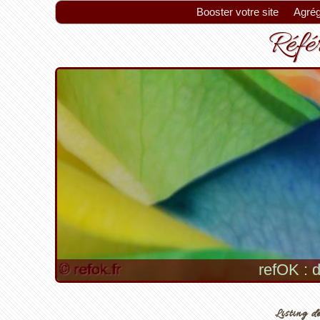
Booster votre site
Agrég
Référ
refOK : d
Listing de