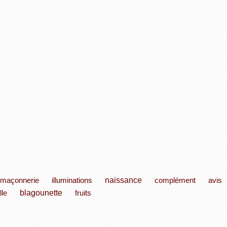
naissance
maçonnerie
illuminations
complément
avis
blagounette
lle
fruits