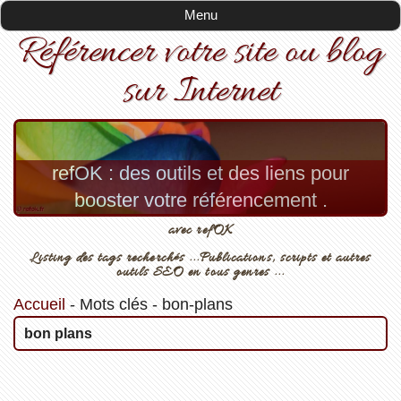
Menu
Référencer votre site ou blog
sur Internet
refOK : des outils et des liens pour
booster votre référencement .
avec refOK
Listing des tags recherchés ...Publications, scripts et autres
outils SEO en tous genres ...
Accueil
-
Mots clés
-
bon-plans
bon plans