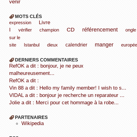
venir
MOTS CLÉS
Livre
expression
I
CD
référencement
vérifier
champion
ongle
sur le
manger
calendrier
site
Istanbul
dieux
europé
DERNIERS COMMENTAIRES
refOK a dit : bonjour, je ne peux
malheureusement...
refOK a dit :
Vin 88 a dit : Hello my family member! I wish to s...
VIDAL a dit : bonjour je recherche un reparateur ...
Jolie a dit : Merci pour cet hommage à la robe...
PARTENAIRES
wikipedia