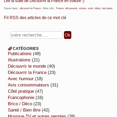
Lire la suite de Découvrir la France en voiture :)
Classé dans :
découvrir la France
- Mots clés :
France
,
découverte
,
voiture
,
sortir
,
idées
,
bon plans
Fil RSS des articles de ce mot clé
CATÉGORIES
publications
(49)
illustrations
(21)
découvrir le monde
(40)
découvrir la France
(23)
avec humour
(18)
avis consommateurs
(31)
côté pratique
(47)
Francophonie
(16)
Brico / Déco
(23)
Santé / Bien être
(42)
Musique,TV et autres peoples
(28)