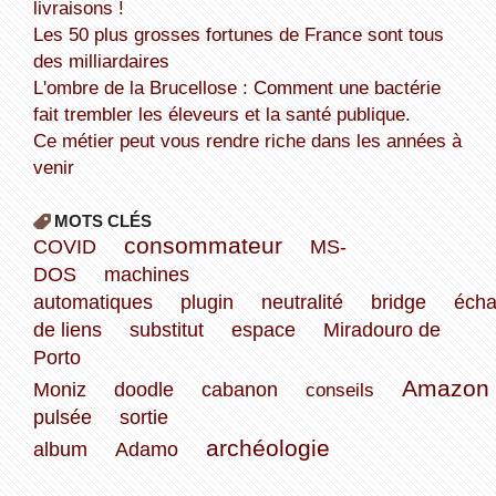
livraisons !
Les 50 plus grosses fortunes de France sont tous
des milliardaires
L'ombre de la Brucellose : Comment une bactérie
fait trembler les éleveurs et la santé publique.
Ce métier peut vous rendre riche dans les années à
venir
MOTS CLÉS
consommateur
COVID
MS-
DOS
machines
automatiques
plugin
neutralité
bridge
éch
de liens
substitut
espace
Miradouro de
Porto
Amazon
Moniz
doodle
cabanon
conseils
pulsée
sortie
archéologie
album
Adamo