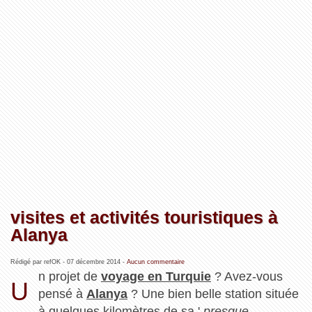
visites et activités touristiques à
Alanya
Rédigé par refOK -
07 décembre 2014
-
Aucun commentaire
n projet de
voyage en Turquie
? Avez-vous
U
pensé à
Alanya
? Une bien belle station située
à quelques kilomètres de sa '
presque