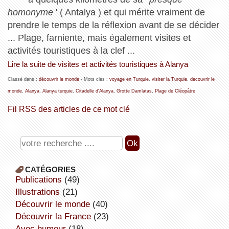
homonyme
' ( Antalya ) et qui mérite vraiment de
prendre le temps de la réflexion avant de se décider
... Plage, farniente, mais également visites et
activités touristiques à la clef ...
Lire la suite de visites et activités touristiques à Alanya
Classé dans :
découvrir le monde
- Mots clés :
voyage en Turquie
,
visiter la Turquie
,
découvrir le
monde
,
Alanya
,
Alanya turquie
,
Citadelle d'Alanya
,
Grotte Damlatas
,
Plage de Cléopâtre
Fil RSS des articles de ce mot clé
CATÉGORIES
publications
(49)
illustrations
(21)
découvrir le monde
(40)
découvrir la France
(23)
avec humour
(18)