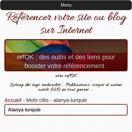
Menu
Référencer votre site ou blog
sur Internet
refOK : des outils et des liens pour
booster votre référencement .
avec refOK
Listing des tags recherchés ...Publications, scripts et autres
outils SEO en tous genres ...
Accueil
-
Mots clés
-
alanya-turquie
Alanya turquie