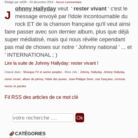
Rédigé par refOK -
03 décembre 2014
-
Aucun commentaire
ohnny Hallyday
veut '
rester vivant
' c'est le
J
message envoyé par l'idole incontournable du
rock ET de la chanson française qu'il veut ainsi
faire passer avec son dernier album, plus que déjà
super médiatisé, mais qui nous révèle cependant
pas mal de choses sur notre ' Johnny national ' ... et
' INTERNATIONAL ; )
Lire la suite de Johnny Hallyday: rester vivant !
Classé dans :
Musique,TV et autres peoples
- Mots clés :
Johnny
,
Hallyday
,
Johnny Hallyday
,
rester vivant
,
album de johnny
,
l'idole des jeunes
,
Jean-Philippe Smet
,
star française
,
rockstar
,
textes et paroles
Fil RSS des articles de ce mot clé
CATÉGORIES