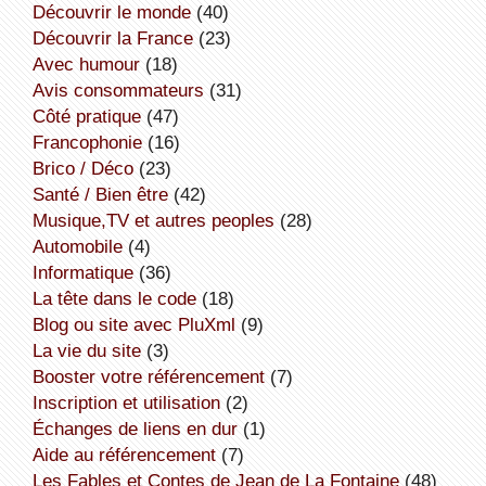
découvrir le monde
(40)
découvrir la France
(23)
avec humour
(18)
avis consommateurs
(31)
côté pratique
(47)
Francophonie
(16)
Brico / Déco
(23)
Santé / Bien être
(42)
Musique,TV et autres peoples
(28)
Automobile
(4)
informatique
(36)
la tête dans le code
(18)
Blog ou site avec PluXml
(9)
la vie du site
(3)
booster votre référencement
(7)
inscription et utilisation
(2)
échanges de liens en dur
(1)
aide au référencement
(7)
Les Fables et Contes de Jean de La Fontaine
(48)