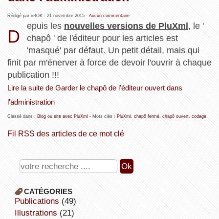
Rédigé par refOK -
21 novembre 2015
-
Aucun commentaire
epuis les
nouvelles versions de PluXml
, le '
D
chapô ' de l'éditeur pour les articles est
'masqué' par défaut. Un petit détail, mais qui
finit par m'énerver à force de devoir l'ouvrir à chaque
publication !!!
Lire la suite de Garder le chapô de l'éditeur ouvert dans
l'administration
Classé dans :
Blog ou site avec PluXml
- Mots clés :
PluXml
,
chapô fermé
,
chapô ouvert
,
codage
Fil RSS des articles de ce mot clé
CATÉGORIES
publications
(49)
illustrations
(21)