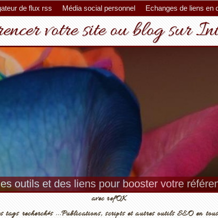
ateur de flux rss
Média social personnel
Echanges de liens en 
encer votre site ou blog sur In
es outils et des liens pour booster votre référ
avec refOK
s tags recherchés ...Publications, scripts et autres outils SEO en tous