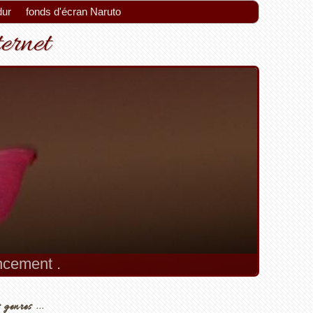
dur
fonds d'écran Naruto
ternet
encement .
 genres ...