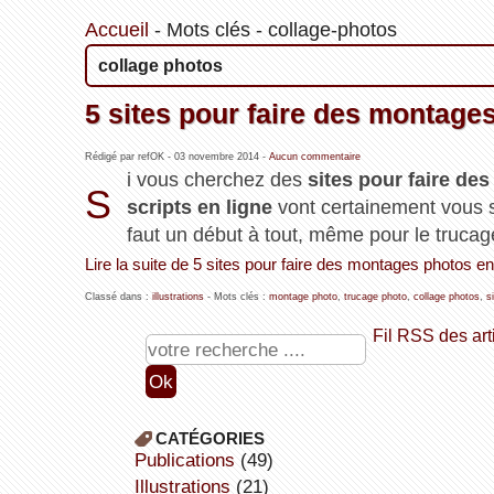
Accueil
-
Mots clés
-
collage-photos
collage photos
5 sites pour faire des montage
Rédigé par refOK -
03 novembre 2014
-
Aucun commentaire
i vous cherchez des
sites pour faire de
S
scripts en ligne
vont certainement vous s
faut un début à tout, même pour le trucag
Lire la suite de 5 sites pour faire des montages photos en
Classé dans :
illustrations
- Mots clés :
montage photo
,
trucage photo
,
collage photos
,
s
Fil RSS des art
CATÉGORIES
publications
(49)
illustrations
(21)