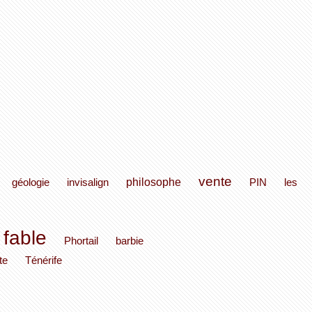
vente
philosophe
géologie
invisalign
PIN
les
fable
Phortail
barbie
te
Ténérife