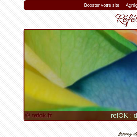
Booster votre site
Agrég
Référ
refOK : d
Listing de