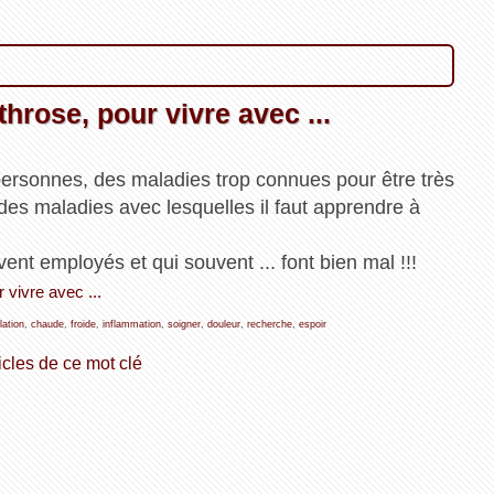
rthrose, pour vivre avec ...
personnes, des maladies trop connues pour être très
 des maladies avec lesquelles il faut apprendre à
nt employés et qui souvent ... font bien mal !!!
r vivre avec ...
lation
,
chaude
,
froide
,
inflammation
,
soigner
,
douleur
,
recherche
,
espoir
icles de ce mot clé