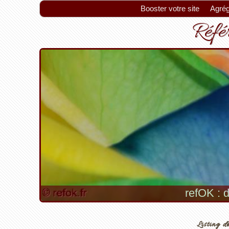
Booster votre site
Agrég
Référ
refOK : d
Listing de