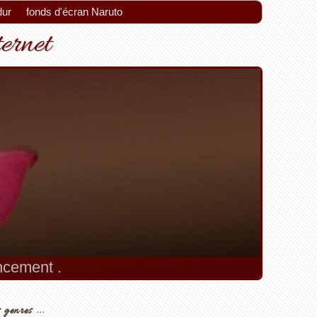
dur
fonds d'écran Naruto
ternet
encement .
 genres ...