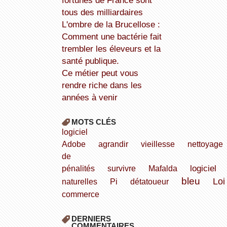
fortunes de France sont
tous des milliardaires
L'ombre de la Brucellose :
Comment une bactérie fait
trembler les éleveurs et la
santé publique.
Ce métier peut vous
rendre riche dans les
années à venir
MOTS CLÉS
logiciel
Adobe
agrandir
vieillesse
nettoyage
de
logiciel
pénalités
survivre
Mafalda
bleu
Loi
naturelles
Pi
détatoueur
commerce
DERNIERS
COMMENTAIRES