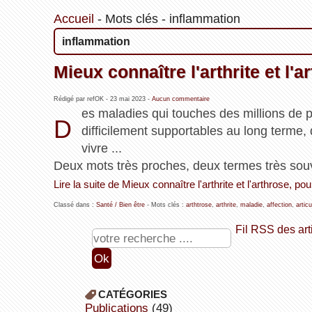
Accueil
-
Mots clés
-
inflammation
inflammation
Mieux connaître l'arthrite et l'a
Rédigé par refOK -
23 mai 2023
-
Aucun commentaire
es maladies qui touches des millions de 
D
difficilement supportables au long terme,
vivre ...
Deux mots très proches, deux termes très souve
Lire la suite de Mieux connaître l'arthrite et l'arthrose, pou
Classé dans :
Santé / Bien être
- Mots clés :
arthtrose
,
arthrite
,
maladie
,
affection
,
articu
Fil RSS des art
CATÉGORIES
publications
(49)