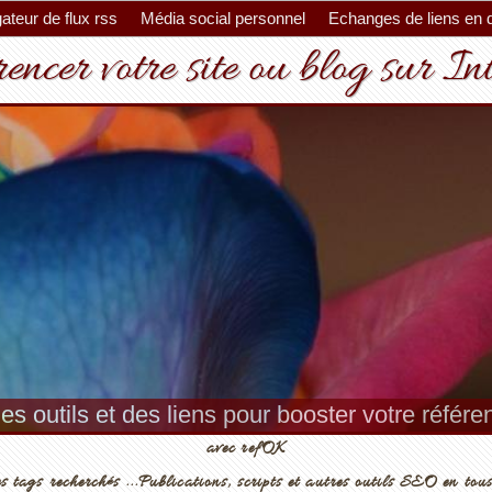
ateur de flux rss
Média social personnel
Echanges de liens en 
encer votre site ou blog sur In
es outils et des liens pour booster votre référ
avec refOK
s tags recherchés ...Publications, scripts et autres outils SEO en tous