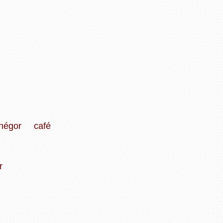
hégor
café
r