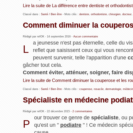
Lire la suite de La différence entre dentiste et orthodontis
Classé dans :
Santé / Bien être
- Mots clés :
dentiste
,
orthodontiste
,
chirurgien
,
docteur
Comment diminuer la couperose
Rédigé par refOK -
14 septembre 2016
-
Aucun commentaire
a jeunesse n'est pas éternelle, celle du vi
L
reflet que saisissent ceux qui vous renco
peuvent survenir, telle l'apparition d'une
c
gâcher tout cela.
Comment éviter, atténuer, soigner, faire di
Lire la suite de Comment diminuer la couperose et les r
Classé dans :
Santé / Bien être
- Mots clés :
couperose
,
rosacée
,
dermatologie
,
médeci
Spécialiste en médecine podiat
Rédigé par refOK -
22 décembre 2015
-
2 commentaires
our trouver ce genre de
spécialiste
, ou p
P
qu'est un "
podiatre
" ! Ce médecin spécial
cause ...