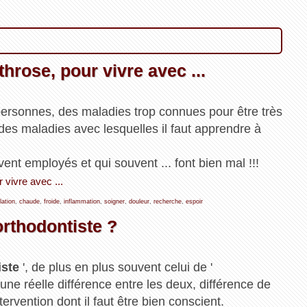
rthrose, pour vivre avec ...
personnes, des maladies trop connues pour être très
 des maladies avec lesquelles il faut apprendre à
nt employés et qui souvent ... font bien mal !!!
r vivre avec ...
lation
,
chaude
,
froide
,
inflammation
,
soigner
,
douleur
,
recherche
,
espoir
orthodontiste ?
iste
', de plus en plus souvent celui de '
n une réelle différence entre les deux, différence de
ervention dont il faut être bien conscient.