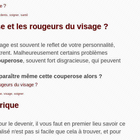
te ?
,
dents
,
soigner
,
santé
 et les rougeurs du visage ?
sage est souvent le reflet de votre personnalité,
ntrent. Malheureusement certains problèmes
ouperose
, souvent fort disgracieuse, qui peuvent
sparaître même cette couperose alors ?
ougeurs du visage ?
ne
,
visage
,
soigner
rique
our le devenir, il vous faut en premier lieu savoir ce
isé n'est pas si facile que cela à trouver, et pour