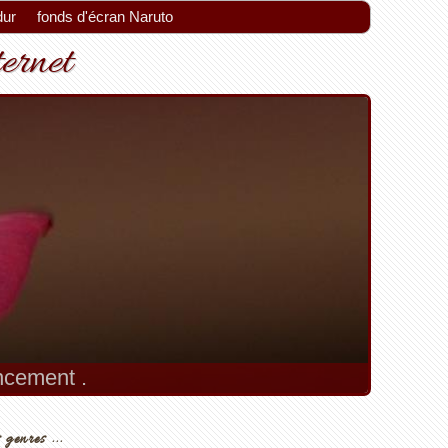
dur
fonds d'écran Naruto
ternet
encement .
 genres ...