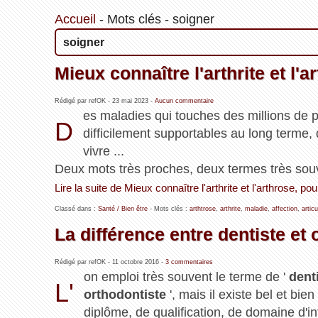
Accueil
-
Mots clés
-
soigner
soigner
Mieux connaître l'arthrite et l'a
Rédigé par refOK -
23 mai 2023
-
Aucun commentaire
es maladies qui touches des millions de 
D
difficilement supportables au long terme,
vivre ...
Deux mots très proches, deux termes très souve
Lire la suite de Mieux connaître l'arthrite et l'arthrose, pou
Classé dans :
Santé / Bien être
- Mots clés :
arthtrose
,
arthrite
,
maladie
,
affection
,
articu
La différence entre dentiste et 
Rédigé par refOK -
11 octobre 2016
-
3 commentaires
on emploi très souvent le terme de '
dent
L'
orthodontiste
', mais il existe bel et bie
diplôme, de qualification, de domaine d'int