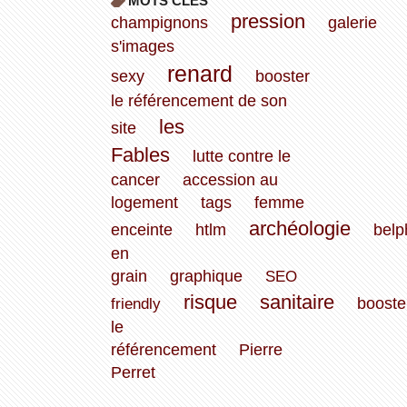
MOTS CLÉS
pression
champignons
galerie
s'images
renard
sexy
booster
le référencement de son
les
site
Fables
lutte contre le
cancer
accession au
logement
tags
femme
archéologie
enceinte
htlm
belp
en
grain
graphique
SEO
risque
sanitaire
friendly
booste
le
référencement
Pierre
Perret