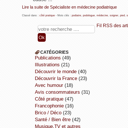
Lire la suite de Spécialiste en médecine podiatrique
Classé dans :
côté pratique
- Mots clés :
podiatre
,
podologue
,
médecine
,
soigner
,
pied
,
s
Fil RSS des art
CATÉGORIES
publications
(49)
illustrations
(21)
découvrir le monde
(40)
découvrir la France
(23)
avec humour
(18)
avis consommateurs
(31)
côté pratique
(47)
Francophonie
(16)
Brico / Déco
(23)
Santé / Bien être
(42)
Musique,TV et autres