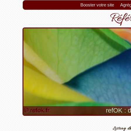
Booster votre site
Agrég
Référ
refOK : d
Listing de