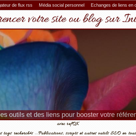
ateur de flux rss
Média social personnel
Echanges de liens en 
encer votre site ou blog sur In
es outils et des liens pour booster votre référ
avec refOK
s tags recherchés ...Publications, scripts et autres outils SEO en tous