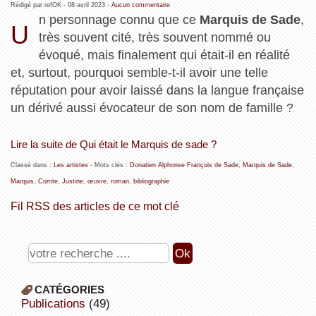
Rédigé par refOK -
08 avril 2023
-
Aucun commentaire
n personnage connu que ce
Marquis de Sade
,
U
très souvent cité, très souvent nommé ou
évoqué, mais finalement qui était-il en réalité
et, surtout, pourquoi semble-t-il avoir une telle
réputation pour avoir laissé dans la langue française
un dérivé aussi évocateur de son nom de famille ?
Lire la suite de Qui était le Marquis de sade ?
Classé dans :
Les artistes
- Mots clés :
Donatien Alphonse François de Sade
,
Marquis de Sade
,
Marquis
,
Comte
,
Justine
,
œuvre
,
roman
,
bibliographie
Fil RSS des articles de ce mot clé
CATÉGORIES
publications
(49)