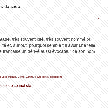
is-de-sade
 Sade
, très souvent cité, très souvent nommé ou
ité et, surtout, pourquoi semble-t-il avoir une telle
ue française un dérivé aussi évocateur de son nom
e Sade
,
Marquis
,
Comte
,
Justine
,
œuvre
,
roman
,
bibliographie
icles de ce mot clé