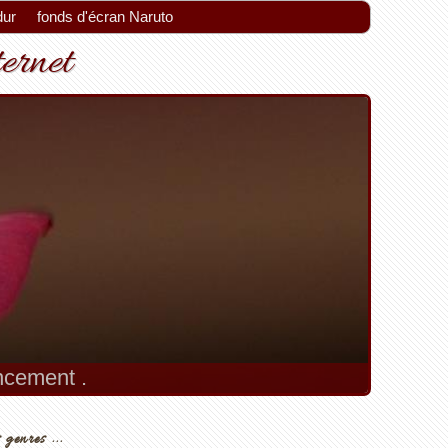
dur
fonds d'écran Naruto
ternet
encement .
 genres ...