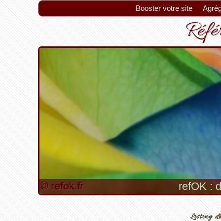
Booster votre site
Agrég
Référ
refOK : d
Listing de