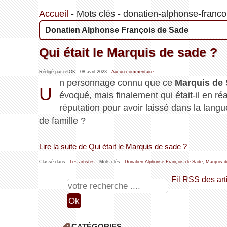
Accueil
-
Mots clés
-
donatien-alphonse-franco
Donatien Alphonse François de Sade
Qui était le Marquis de sade ?
Rédigé par refOK -
08 avril 2023
-
Aucun commentaire
n personnage connu que ce
Marquis de
U
évoqué, mais finalement qui était-il en réal
réputation pour avoir laissé dans la lang
de famille ?
Lire la suite de Qui était le Marquis de sade ?
Classé dans :
Les artistes
- Mots clés :
Donatien Alphonse François de Sade
,
Marquis d
Fil RSS des art
CATÉGORIES