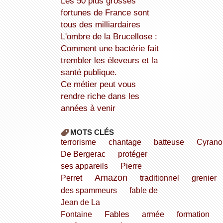
Les 50 plus grosses
fortunes de France sont
tous des milliardaires
L'ombre de la Brucellose :
Comment une bactérie fait
trembler les éleveurs et la
santé publique.
Ce métier peut vous
rendre riche dans les
années à venir
MOTS CLÉS
terrorisme
chantage
batteuse
Cyrano
De Bergerac
protéger
ses appareils
Pierre
Amazon
Perret
traditionnel
grenier
des spammeurs
fable de
Jean de La
Fables
Fontaine
armée
formation