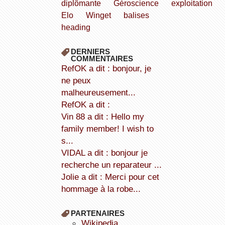
diplômante
Géroscience
exploitation
Elo
Winget
balises
heading
DERNIERS
COMMENTAIRES
refOK a dit : bonjour, je
ne peux
malheureusement...
refOK a dit :
Vin 88 a dit : Hello my
family member! I wish to
s...
VIDAL a dit : bonjour je
recherche un reparateur ...
Jolie a dit : Merci pour cet
hommage à la robe...
PARTENAIRES
wikipedia