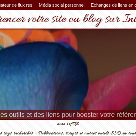
ateur de flux rss
Média social personnel
Echanges de liens en 
encer votre site ou blog sur In
es outils et des liens pour booster votre référ
avec refOK
s tags recherchés ...Publications, scripts et autres outils SEO en tous