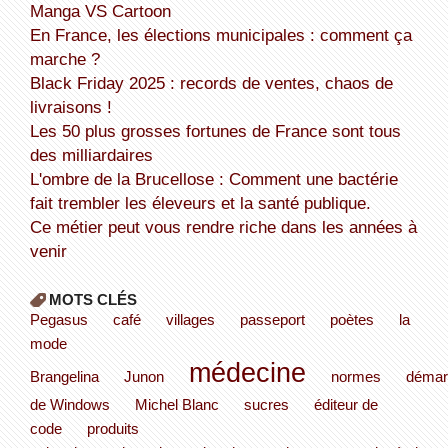
Manga VS Cartoon
En France, les élections municipales : comment ça
marche ?
Black Friday 2025 : records de ventes, chaos de
livraisons !
Les 50 plus grosses fortunes de France sont tous
des milliardaires
L'ombre de la Brucellose : Comment une bactérie
fait trembler les éleveurs et la santé publique.
Ce métier peut vous rendre riche dans les années à
venir
MOTS CLÉS
Pegasus
café
villages
passeport
poètes
la
mode
médecine
Brangelina
Junon
normes
démar
de Windows
Michel Blanc
sucres
éditeur de
code
produits