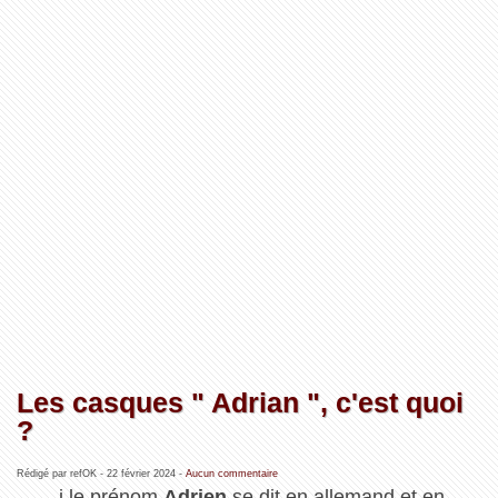
Les casques " Adrian ", c'est quoi
?
Rédigé par refOK -
22 février 2024
-
Aucun commentaire
i le prénom
Adrien
se dit en allemand et en