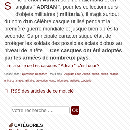
S
anglais "
ADRIAN
", pour les collectionneurs
d'objets militaires (
militaria
), il s'agit surtout
du nom d'un célèbre casque utilisé pendant la
première guerre mondiale et jusque bien après la
seconde. Sa principale caractéristique était de
protéger les soldats des possibles éclats d'obus au
niveau de la tête ...
Ces casques ont été adoptés
par les armées de nombreux pays
.
Lire la suite de Les casques " Adrian ", c'est quoi ?
Classé dans :
Questions-Réponses
- Mots clés :
Auguste-Louis Adrian
,
adrian
,
adrien
,
casque
,
militaria
,
armée
,
militaire
,
protection
,
obus
,
infanterie
,
artillerie
,
cavalerie
Fil RSS des articles de ce mot clé
CATÉGORIES