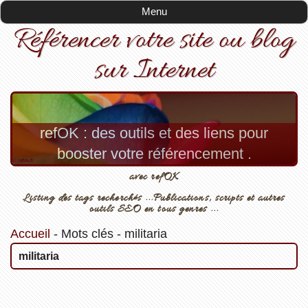
Menu
Référencer votre site ou blog
sur Internet
refOK : des outils et des liens pour
booster votre référencement .
avec refOK
Listing des tags recherchés ...Publications, scripts et autres
outils SEO en tous genres ...
Accueil
-
Mots clés
-
militaria
militaria