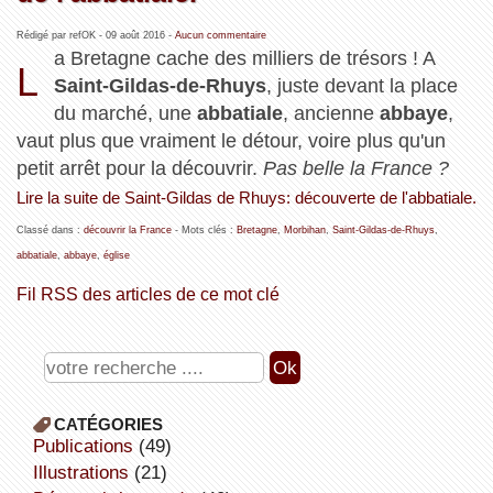
Rédigé par refOK -
09 août 2016
-
Aucun commentaire
a Bretagne cache des milliers de trésors ! A
L
Saint-Gildas-de-Rhuys
, juste devant la place
du marché, une
abbatiale
, ancienne
abbaye
,
vaut plus que vraiment le détour, voire plus qu'un
petit arrêt pour la découvrir.
Pas belle la France ?
Lire la suite de Saint-Gildas de Rhuys: découverte de l'abbatiale.
Classé dans :
découvrir la France
- Mots clés :
Bretagne
,
Morbihan
,
Saint-Gildas-de-Rhuys
,
abbatiale
,
abbaye
,
église
Fil RSS des articles de ce mot clé
CATÉGORIES
publications
(49)
illustrations
(21)