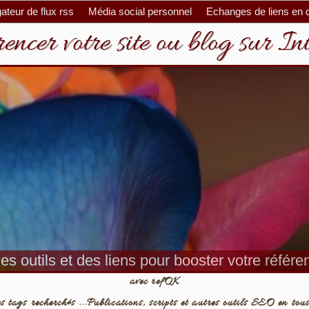
ateur de flux rss
Média social personnel
Echanges de liens en 
encer votre site ou blog sur In
es outils et des liens pour booster votre référ
avec refOK
s tags recherchés ...Publications, scripts et autres outils SEO en tous