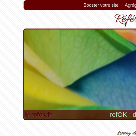
Booster votre site
Agrég
Référ
refOK : d
Listing de