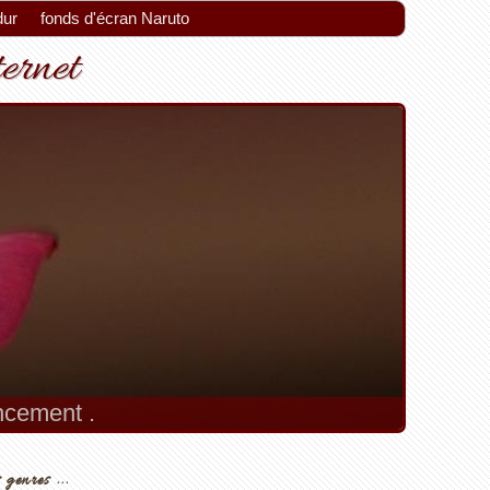
dur
fonds d'écran Naruto
ternet
encement .
 genres ...