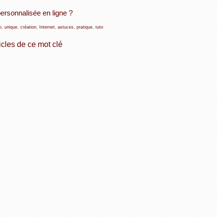
ersonnalisée en ligne ?
o
,
unique
,
création
,
Internet
,
astuces
,
pratique
,
tuto
icles de ce mot clé