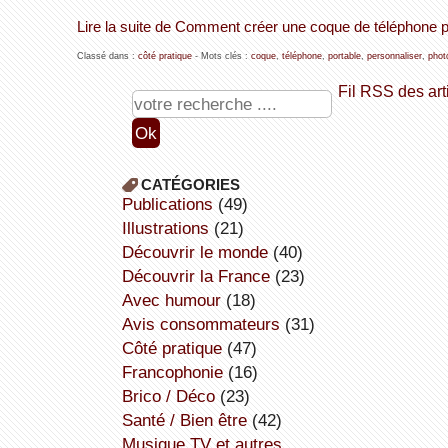
Lire la suite de Comment créer une coque de téléphone p
Classé dans :
côté pratique
- Mots clés :
coque
,
téléphone
,
portable
,
personnaliser
,
phot
Fil RSS des art
CATÉGORIES
publications
(49)
illustrations
(21)
découvrir le monde
(40)
découvrir la France
(23)
avec humour
(18)
avis consommateurs
(31)
côté pratique
(47)
Francophonie
(16)
Brico / Déco
(23)
Santé / Bien être
(42)
Musique,TV et autres