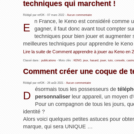
techniques qui marchent !
Rédigé par refOK -
07 mars 2022
-
Aucun commentaire
n France, le Keno est considéré comme un 
E
gagner, il faut donc avant tout compter sur
techniques pour bien jouer et augmenter 
meilleures techniques pour apprendre le Keno 
Lire la suite de Comment apprendre à jouer au Keno en 20
Classé dans :
publications
- Mots clés :
KENO
,
jeux
,
hasard
,
jouer
,
tuto
,
conseils
,
casin
Comment créer une coque de té
Rédigé par refOK -
26 août 2021
-
Aucun commentaire
ésormais tous les possesseurs de
téléph
D
personnaliser
leur appareil, un moyen d
Pour un compagnon de tous les jours, quoi
identité ?
Alors voici quelques petites astuces pour obten
marque, qui sera UNIQUE …