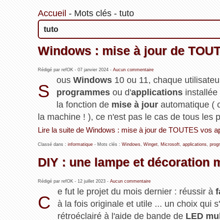
Accueil
-
Mots clés
-
tuto
tuto
Windows : mise à jour de TOUTE
Rédigé par refOK -
07 janvier 2024
-
Aucun commentaire
ous
Windows
10 ou 11, chaque utilisateur 
S
programmes
ou d'
applications
installée 
la fonction de
mise à jour
automatique ( c
la machine ! ), ce n'est pas le cas de tous le
Lire la suite de Windows : mise à jour de TOUTES vos app
Classé dans :
informatique
- Mots clés :
Windows
,
Winget
,
Microsoft
,
applications
,
prog
DIY : une lampe et décoration mu
Rédigé par refOK -
12 juillet 2023
-
Aucun commentaire
e fut le projet du mois dernier : réussir à
C
à la fois originale et utile ... un choix qui
rétroéclairé à l'aide de bande de
LED mul