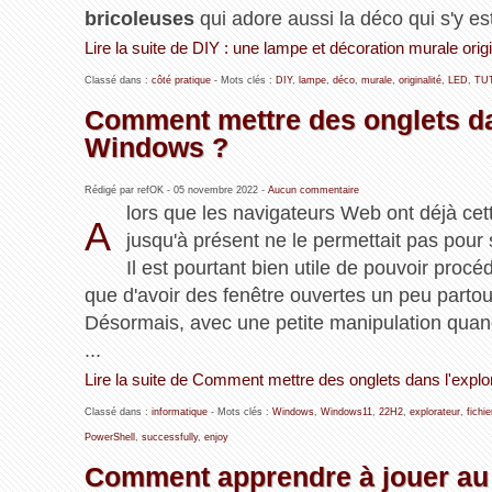
bricoleuses
qui adore aussi la déco qui s'y est 
Lire la suite de DIY : une lampe et décoration murale origin
Classé dans :
côté pratique
- Mots clés :
DIY
,
lampe
,
déco
,
murale
,
originalité
,
LED
,
TU
Comment mettre des onglets dan
Windows ?
Rédigé par refOK -
05 novembre 2022
-
Aucun commentaire
lors que les navigateurs Web ont déjà cet
A
jusqu'à présent ne le permettait pas pour
Il est pourtant bien utile de pouvoir proc
que d'avoir des fenêtre ouvertes un peu partout
Désormais, avec une petite manipulation qu
...
Lire la suite de Comment mettre des onglets dans l'explo
Classé dans :
informatique
- Mots clés :
Windows
,
Windows11
,
22H2
,
explorateur
,
fichie
PowerShell
,
successfully
,
enjoy
Comment apprendre à jouer au K