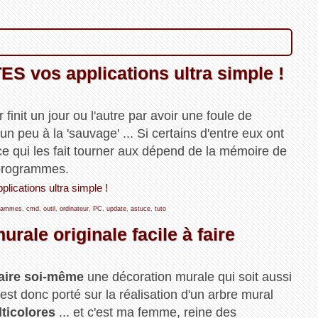
S vos applications ultra simple !
finit un jour ou l'autre par avoir une foule de
un peu à la 'sauvage' ... Si certains d'entre eux ont
e qui les fait tourner aux dépend de la mémoire de
s programmes.
lications ultra simple !
rammes
,
cmd
,
outil
,
ordinateur
,
PC
,
update
,
astuce
,
tuto
rale originale facile à faire
faire soi-même
une décoration murale qui soit aussi
 s'est donc porté sur la réalisation d'un arbre mural
ticolores
... et c'est ma femme, reine des