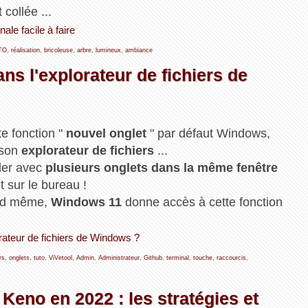
collée ...
ale facile à faire
TO
,
réalisation
,
bricoleuse
,
arbre
,
lumineux
,
ambiance
s l'explorateur de fichiers de
te fonction "
nouvel onglet
" par défaut Windows,
 son
explorateur de fichiers
...
éder avec
plusieurs onglets dans la même fenêtre
 sur le bureau !
and même,
Windows 11
donne accès à cette fonction
rateur de fichiers de Windows ?
rs
,
onglets
,
tuto
,
ViVetool
,
Admin
,
Administrateur
,
Github
,
terminal
,
touche
,
raccourcis
,
eno en 2022 : les stratégies et