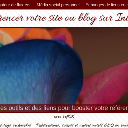
ateur de flux rss
Média social personnel
Echanges de liens en 
encer votre site ou blog sur In
es outils et des liens pour booster votre référ
avec refOK
s tags recherchés ...Publications, scripts et autres outils SEO en tous