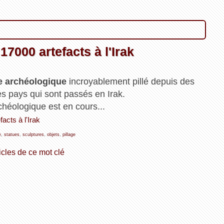
17000 artefacts à l'Irak
e archéologique
incroyablement pillé depuis des
s pays qui sont passés en Irak.
chéologique est en cours...
acts à l'Irak
e
,
statues
,
sculptures
,
objets
,
pillage
icles de ce mot clé