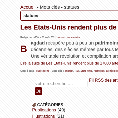
Accueil
-
Mots clés
-
statues
statues
Les Etats-Unis rendent plus de 
Rédigé par refOK -
06 août 2021
-
Aucun commentaire
agdad
récupère peu à peu un
patrimoin
B
décennies, des siècles mêmes par tous le
Une véritable révolution et compilation ar
Lire la suite de Les Etats-Unis rendent plus de 17000 artef
Classé dans :
publications
- Mots clés :
artefact
,
Irak
,
Etats-Unis
,
restitution
,
archéologi
Fil RSS des art
CATÉGORIES
publications
(49)
illustrations
(21)