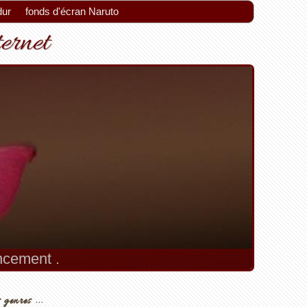
dur
fonds d'écran Naruto
ternet
encement .
 genres ...