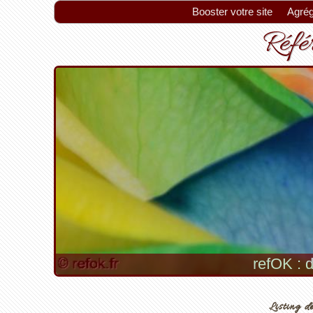
Booster votre site
Agrég
Référ
refOK : d
Listing de