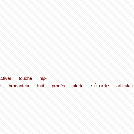
ctiver
touche
hip-
sécurité
e
brocanteur
fruit
procés
alerte
articulati