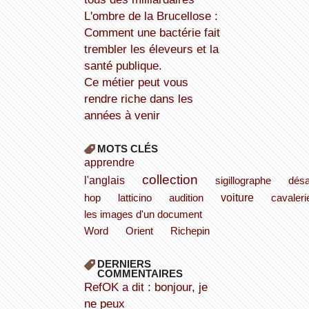
L'ombre de la Brucellose :
Comment une bactérie fait
trembler les éleveurs et la
santé publique.
Ce métier peut vous
rendre riche dans les
années à venir
MOTS CLÉS
apprendre
collection
l'anglais
sigillographe
désa
voiture
hop
latticino
audition
cavaleri
les images d'un document
Word
Orient
Richepin
DERNIERS
COMMENTAIRES
refOK a dit : bonjour, je
ne peux