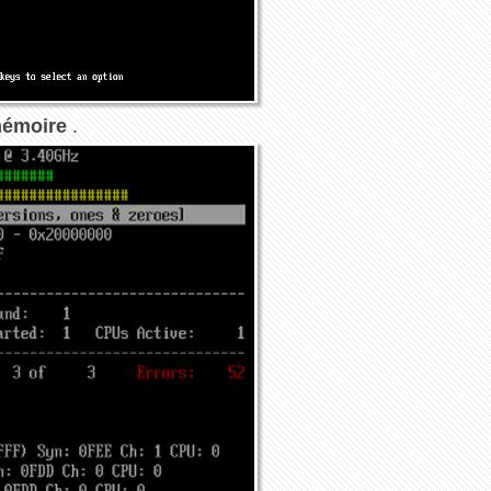
 mémoire
.