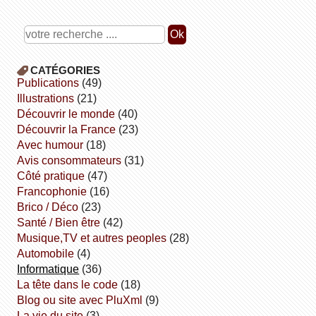
CATÉGORIES
publications
(49)
illustrations
(21)
découvrir le monde
(40)
découvrir la France
(23)
avec humour
(18)
avis consommateurs
(31)
côté pratique
(47)
Francophonie
(16)
Brico / Déco
(23)
Santé / Bien être
(42)
Musique,TV et autres peoples
(28)
Automobile
(4)
informatique
(36)
la tête dans le code
(18)
Blog ou site avec PluXml
(9)
la vie du site
(3)