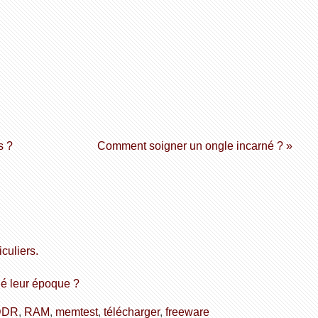
s ?
Comment soigner un ongle incarné ? »
culiers.
ué leur époque ?
DDR
,
RAM
,
memtest
,
télécharger
,
freeware