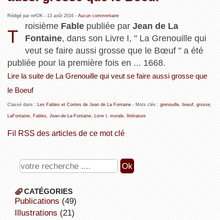
Rédigé par refOK -
13 août 2016
-
Aucun commentaire
roisième
Fable
publiée par
Jean de La
T
Fontaine
, dans son Livre I, " La Grenouille qui
veut se faire aussi grosse que le Bœuf " a été
publiée pour la première fois en ... 1668.
Lire la suite de La Grenouille qui veut se faire aussi grosse que
le Boeuf
Classé dans :
Les Fables et Contes de Jean de La Fontaine
- Mots clés :
grenouille
,
boeuf
,
grosse
,
LaFontaine
,
Fables
,
Jean-de-La-Fontaine
,
Livre I
,
morale
,
littérature
Fil RSS des articles de ce mot clé
CATÉGORIES
publications
(49)
illustrations
(21)