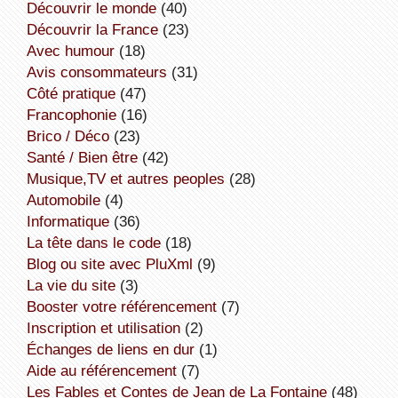
découvrir le monde
(40)
découvrir la France
(23)
avec humour
(18)
avis consommateurs
(31)
côté pratique
(47)
Francophonie
(16)
Brico / Déco
(23)
Santé / Bien être
(42)
Musique,TV et autres peoples
(28)
Automobile
(4)
informatique
(36)
la tête dans le code
(18)
Blog ou site avec PluXml
(9)
la vie du site
(3)
booster votre référencement
(7)
inscription et utilisation
(2)
échanges de liens en dur
(1)
aide au référencement
(7)
Les Fables et Contes de Jean de La Fontaine
(48)