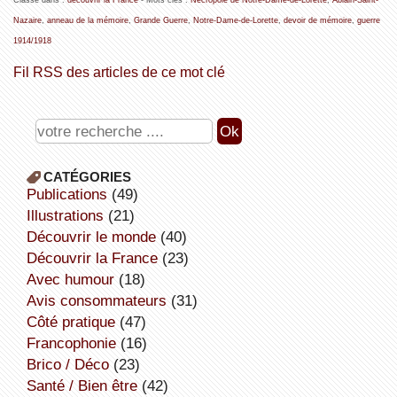
Nazaire
,
anneau de la mémoire
,
Grande Guerre
,
Notre-Dame-de-Lorette
,
devoir de mémoire
,
guerre
1914/1918
Fil RSS des articles de ce mot clé
CATÉGORIES
publications
(49)
illustrations
(21)
découvrir le monde
(40)
découvrir la France
(23)
avec humour
(18)
avis consommateurs
(31)
côté pratique
(47)
Francophonie
(16)
Brico / Déco
(23)
Santé / Bien être
(42)