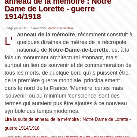
anneau de la mémoire : Notre
Dame de Lorette - guerre
1914/1918
Rédigé par refOK -
15 avril 2015
-
Aucun commentaire
anneau de la mémoire
, récemment construit à
L'
quelques dizaines de mètres de la nécropole
nationale de
Notre-Dame-de-Lorette
, est à la
fois un monument architectural étonnant, mais
surtout un lieu de souvenir et de commémoration de
tous les morts, de quelque bord qu'ils puissent être,
de la première guerre mondiale, principalement
dans le nord de la France. 'Mémoire' certes mais
'
souvenir
' ou au minimum '
conscience
' sont des
termes qui auraient pus être ajoutés à ce nouveau
symbole des temps modernes.
Lire la suite de anneau de la mémoire : Notre Dame de Lorette -
guerre 1914/1918
Classé dans :
découvrir la France
- Mots clés :
Nécropole de Notre-Dame-de-Lorette
,
Ablain-Saint-