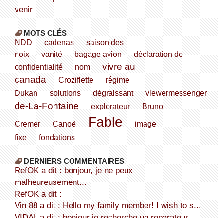
venir
MOTS CLÉS
NDD
cadenas
saison des
noix
vanité
bagage avion
déclaration de
vivre au
confidentialité
nom
canada
Croziflette
régime
Dukan
solutions
dégraissant
viewermessenger
de-La-Fontaine
explorateur
Bruno
Fable
Cremer
Canoë
image
fixe
fondations
DERNIERS COMMENTAIRES
refOK a dit : bonjour, je ne peux
malheureusement...
refOK a dit :
Vin 88 a dit : Hello my family member! I wish to s...
VIDAL a dit : bonjour je recherche un reparateur ...