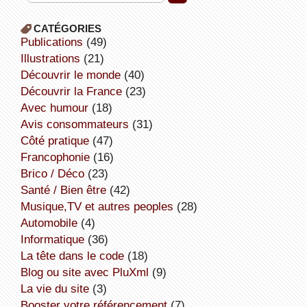
CATÉGORIES
publications
(49)
illustrations
(21)
découvrir le monde
(40)
découvrir la France
(23)
avec humour
(18)
avis consommateurs
(31)
côté pratique
(47)
Francophonie
(16)
Brico / Déco
(23)
Santé / Bien être
(42)
Musique,TV et autres peoples
(28)
Automobile
(4)
informatique
(36)
la tête dans le code
(18)
Blog ou site avec PluXml
(9)
la vie du site
(3)
booster votre référencement
(7)