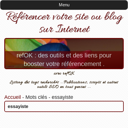
Menu
Référencer votre site ou blog
sur Internet
refOK : des outils et des liens pour
booster votre référencement .
avec refOK
Listing des tags recherchés ...Publications, scripts et autres
outils SEO en tous genres ...
Accueil
-
Mots clés
-
essayiste
essayiste