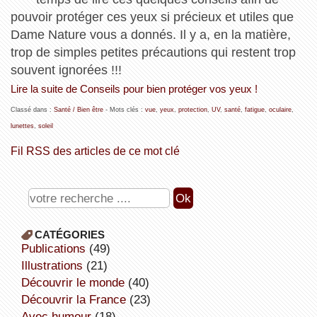
pouvoir protéger ces yeux si précieux et utiles que
Dame Nature vous a donnés. Il y a, en la matière,
trop de simples petites précautions qui restent trop
souvent ignorées !!!
Lire la suite de Conseils pour bien protéger vos yeux !
Classé dans :
Santé / Bien être
- Mots clés :
vue
,
yeux
,
protection
,
UV
,
santé
,
fatigue
,
oculaire
,
lunettes
,
soleil
Fil RSS des articles de ce mot clé
CATÉGORIES
publications
(49)
illustrations
(21)
découvrir le monde
(40)
découvrir la France
(23)
avec humour
(18)