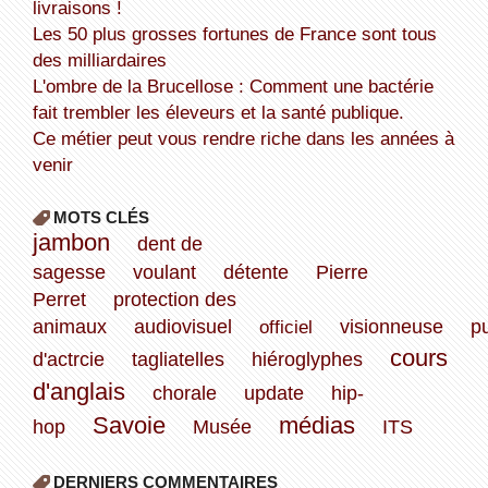
livraisons !
Les 50 plus grosses fortunes de France sont tous
des milliardaires
L'ombre de la Brucellose : Comment une bactérie
fait trembler les éleveurs et la santé publique.
Ce métier peut vous rendre riche dans les années à
venir
MOTS CLÉS
jambon
dent de
sagesse
voulant
détente
Pierre
Perret
protection des
animaux
audiovisuel
officiel
visionneuse
p
cours
d'actrcie
tagliatelles
hiéroglyphes
d'anglais
chorale
update
hip-
Savoie
médias
hop
Musée
ITS
DERNIERS COMMENTAIRES