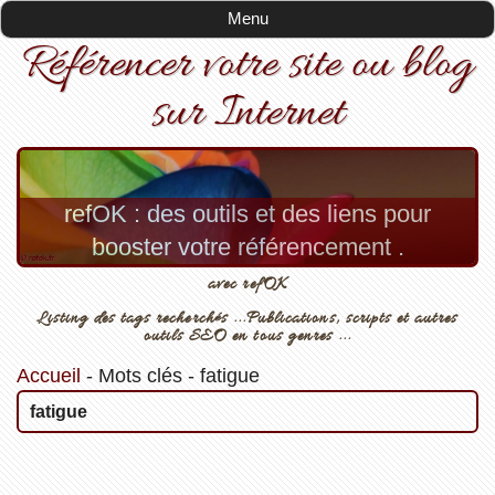
Menu
Référencer votre site ou blog
sur Internet
refOK : des outils et des liens pour
booster votre référencement .
avec refOK
Listing des tags recherchés ...Publications, scripts et autres
outils SEO en tous genres ...
Accueil
-
Mots clés
-
fatigue
fatigue