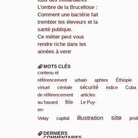
L'ombre de la Brucellose :
Comment une bactérie fait
trembler les éleveurs et la
santé publique.
Ce métier peut vous
rendre riche dans les
années à venir
MOTS CLÉS
contenu et
référencement
urbain
aphtes
Éthiopie
sécurité
virtuel
céréale
indice
Cuba
de référencement
articles
fille
au hasard
Le Puy-
en-
site
illustration
Velay
capital
pro
DERNIERS
COMMENTAIRES