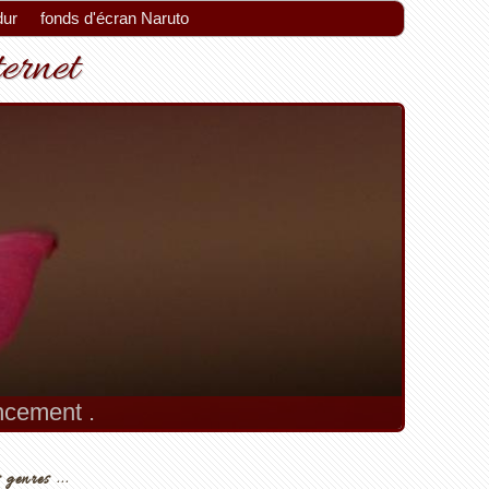
dur
fonds d'écran Naruto
ternet
encement .
 genres ...