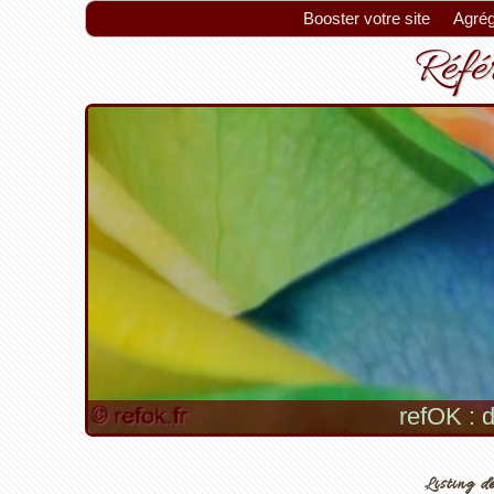
Booster votre site
Agrég
Référ
refOK : d
Listing de