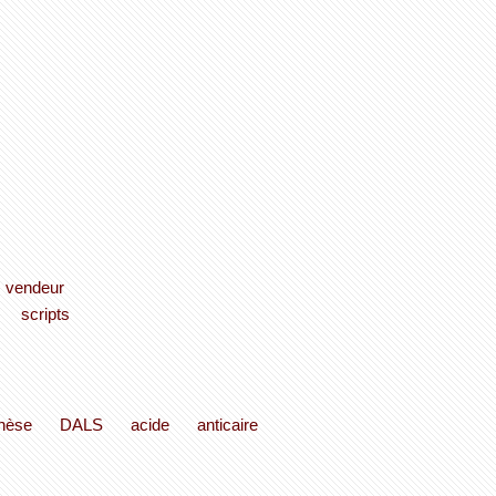
vendeur
scripts
thèse
DALS
acide
anticaire