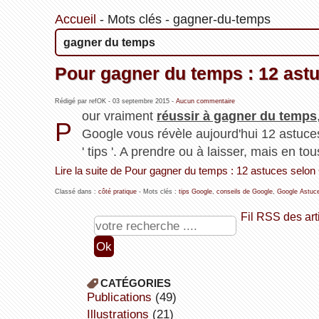
Accueil
-
Mots clés
-
gagner-du-temps
gagner du temps
Pour gagner du temps : 12 ast
Rédigé par refOK -
03 septembre 2015
-
Aucun commentaire
our vraiment
réussir à gagner du temps
P
Google vous révèle aujourd'hui 12 astuces
' tips '. A prendre ou à laisser, mais en to
Lire la suite de Pour gagner du temps : 12 astuces selon
Classé dans :
côté pratique
- Mots clés :
tips Google
,
conseils de Google
,
Google Astuc
Fil RSS des art
CATÉGORIES
publications
(49)
illustrations
(21)