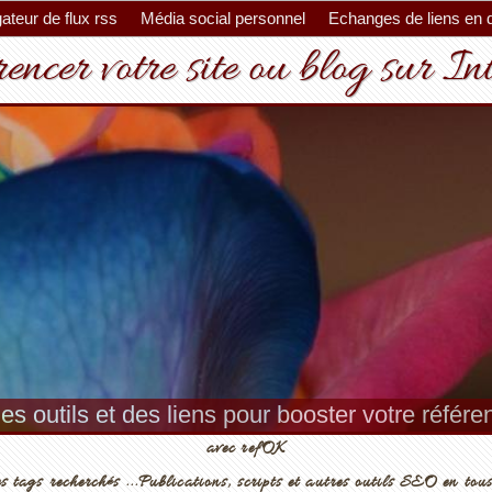
ateur de flux rss
Média social personnel
Echanges de liens en 
encer votre site ou blog sur In
es outils et des liens pour booster votre référ
avec refOK
s tags recherchés ...Publications, scripts et autres outils SEO en tous