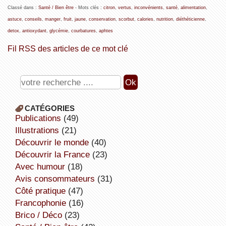
Classé dans :
Santé / Bien être
- Mots clés :
citron
,
vertus
,
inconvénients
,
santé
,
alimentation
,
astuce
,
conseils
,
manger
,
fruit
,
jaune
,
conservation
,
scorbut
,
calories
,
nutrition
,
diéthéticienne
,
detox
,
antioxydant
,
glycémie
,
courbatures
,
aphtes
Fil RSS des articles de ce mot clé
CATÉGORIES
publications
(49)
illustrations
(21)
découvrir le monde
(40)
découvrir la France
(23)
avec humour
(18)
avis consommateurs
(31)
côté pratique
(47)
Francophonie
(16)
Brico / Déco
(23)