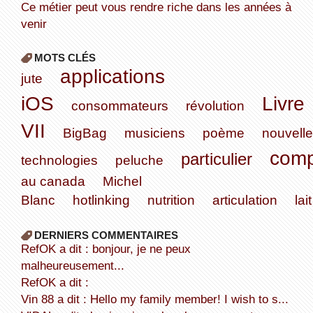
Ce métier peut vous rendre riche dans les années à
venir
MOTS CLÉS
applications
jute
iOS
Livre
consommateurs
révolution
VII
BigBag
musiciens
poème
nouvell
comp
particulier
technologies
peluche
au canada
Michel
Blanc
hotlinking
nutrition
articulation
lait
DERNIERS COMMENTAIRES
refOK a dit : bonjour, je ne peux
malheureusement...
refOK a dit :
Vin 88 a dit : Hello my family member! I wish to s...