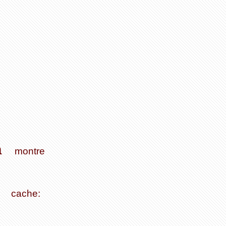
a
montre
cache: