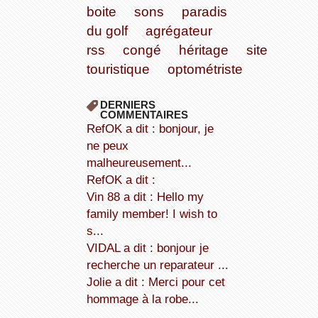
boite
sons
paradis
du golf
agrégateur
rss
congé
héritage
site
touristique
optométriste
DERNIERS
COMMENTAIRES
refOK a dit : bonjour, je
ne peux
malheureusement...
refOK a dit :
Vin 88 a dit : Hello my
family member! I wish to
s...
VIDAL a dit : bonjour je
recherche un reparateur ...
Jolie a dit : Merci pour cet
hommage à la robe...