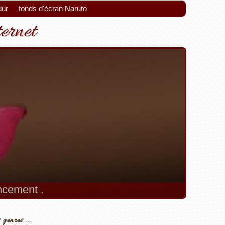
dur
fonds d'écran Naruto
ternet
encement .
 genres ...