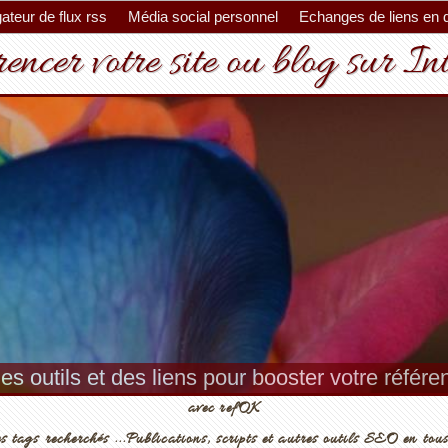
ateur de flux rss
Média social personnel
Echanges de liens en 
encer votre site ou blog sur In
es outils et des liens pour booster votre référ
avec refOK
s tags recherchés ...Publications, scripts et autres outils SEO en tous