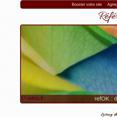
Booster votre site
Agrég
Référ
refOK : d
Listing de