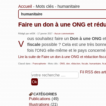
Accueil
-
Mots clés
-
humanitaire
humanitaire
Faire un don à une ONG et réduc
Rédigé par refOK -
17 janvier 2017
-
Aucun commentaire
ous souhaitez faire un
Don à une ONG
et
V
fiscale
possible ? Cela est une très bonn
fois l'ONG elle-même et le pays concerné
Lire la suite de Faire un don à une ONG et réduction fisca
Classé dans :
Francophonie
- Mots clés :
ONG
,
don
,
réduction
,
fiscale
,
humanitaire
,
fica
Fil RSS des art
CATÉGORIES
publications
(49)
illustrations
(21)