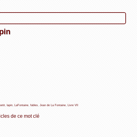
apin
petit
,
lapin
,
LaFontaine
,
fables
,
Jean de La Fontaine
,
Livre VII
icles de ce mot clé