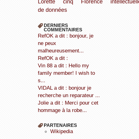
Lorette
cinq
Florence
intellectuell
de données
DERNIERS
COMMENTAIRES
refOK a dit : bonjour, je
ne peux
malheureusement...
refOK a dit :
Vin 88 a dit : Hello my
family member! I wish to
s...
VIDAL a dit : bonjour je
recherche un reparateur ...
Jolie a dit : Merci pour cet
hommage à la robe...
PARTENAIRES
wikipedia