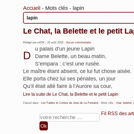
Accueil
-
Mots clés
-
lapin
lapin
Le Chat, la Belette et le petit L
Rédigé par refOK -
26 août 2016
-
Aucun commentaire
u palais d’un jeune Lapin
D
Dame Belette, un beau matin,
S’empara : c’est une rusée.
Le maître étant absent, ce lui fut chose aisée.
Elle porta chez lui ses pénates, un jour
Qu’il était allé faire à l’Aurore sa cour,
Lire la suite de Le Chat, la Belette et le petit Lapin
Classé dans :
Les Fables et Contes de Jean de La Fontaine
- Mots clés :
chat
,
belette
,
Fil RSS des art