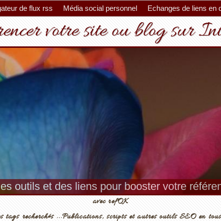
ateur de flux rss
Média social personnel
Echanges de liens en 
encer votre site ou blog sur In
es, conseils et outils pour un meilleur référenc
avec refOK
s tags recherchés ...Publications, scripts et autres outils SEO en tous