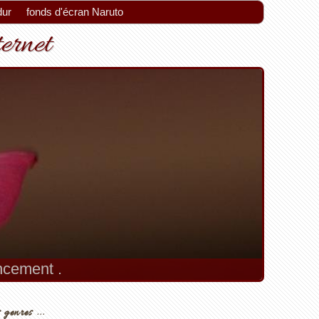
dur
fonds d'écran Naruto
ternet
ement.
 genres ...