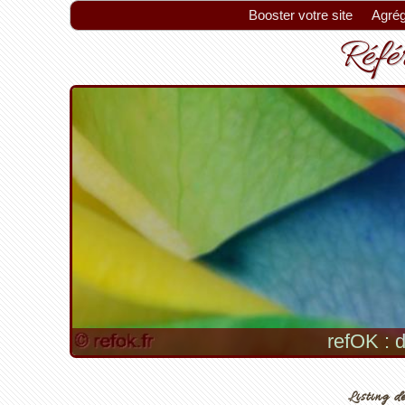
Booster votre site
Agrég
Référ
Astuc
Listing de