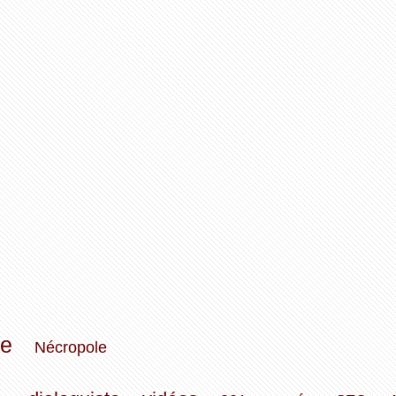
ie
Nécropole