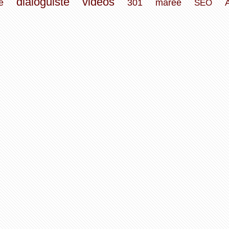
dialoguiste
vidéos
e
301
marée
SEO