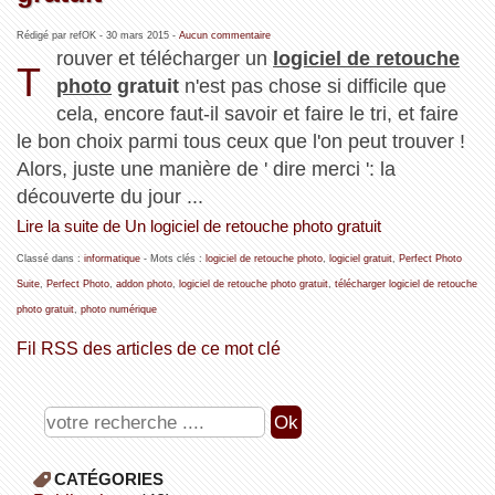
Rédigé par refOK -
30 mars 2015
-
Aucun commentaire
rouver et télécharger un
logiciel de retouche
T
photo
gratuit
n'est pas chose si difficile que
cela, encore faut-il savoir et faire le tri, et faire
le bon choix parmi tous ceux que l'on peut trouver !
Alors, juste une manière de ' dire merci ': la
découverte du jour ...
Lire la suite de Un logiciel de retouche photo gratuit
Classé dans :
informatique
- Mots clés :
logiciel de retouche photo
,
logiciel gratuit
,
Perfect Photo
Suite
,
Perfect Photo
,
addon photo
,
logiciel de retouche photo gratuit
,
télécharger logiciel de retouche
photo gratuit
,
photo numérique
Fil RSS des articles de ce mot clé
CATÉGORIES