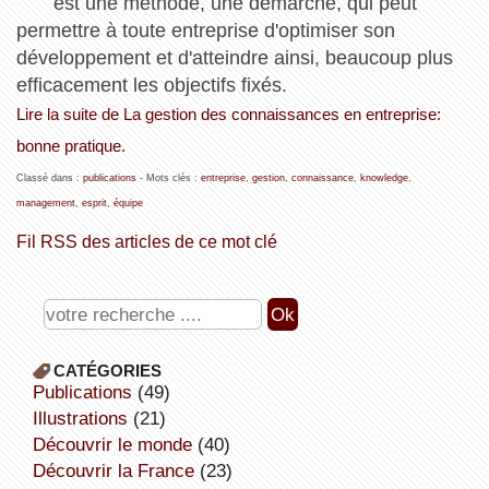
est une méthode, une démarche, qui peut
permettre à toute entreprise d'optimiser son
développement et d'atteindre ainsi, beaucoup plus
efficacement les objectifs fixés.
Lire la suite de La gestion des connaissances en entreprise:
bonne pratique.
Classé dans :
publications
- Mots clés :
entreprise
,
gestion
,
connaissance
,
knowledge
,
management
,
esprit
,
équipe
Fil RSS des articles de ce mot clé
CATÉGORIES
publications
(49)
illustrations
(21)
découvrir le monde
(40)
découvrir la France
(23)