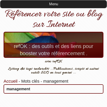
Menu
Référencer votre site ou blog
sur Internet
refOK : des outils et des liens pour
booster votre référencement .
avec refOK
Listing des tags recherchés ...Publications, scripts et autres
outils SEO en tous genres ...
Accueil
-
Mots clés
-
management
management