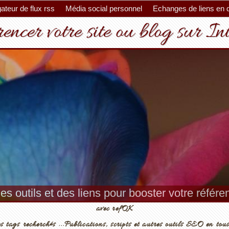
ateur de flux rss
Média social personnel
Echanges de liens en 
encer votre site ou blog sur In
es outils et des liens pour booster votre référ
avec refOK
s tags recherchés ...Publications, scripts et autres outils SEO en tous