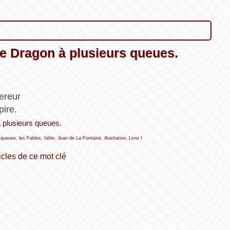
le Dragon à plusieurs queues.
pereur
pire.
à plusieurs queues.
,
queues
,
les Fables
,
fable
,
Jean de La Fontaine
,
illustration
,
Livre I
icles de ce mot clé