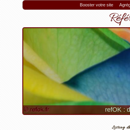
Booster votre site
Agrég
Référ
refOK : d
Listing de