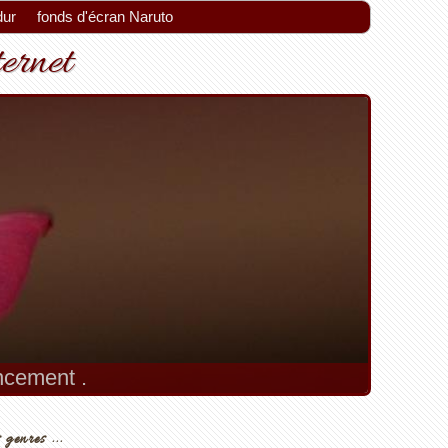
dur
fonds d'écran Naruto
ternet
encement .
 genres ...