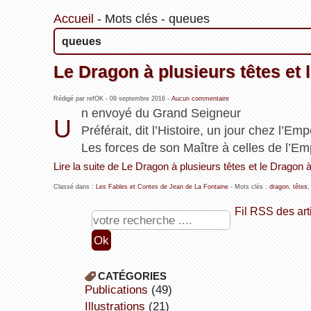
Accueil
-
Mots clés
-
queues
queues
Le Dragon à plusieurs têtes et 
Rédigé par refOK -
09 septembre 2016
-
Aucun commentaire
n envoyé du Grand Seigneur
U
Préférait, dit l’Histoire, un jour chez l’Em
Les forces de son Maître à celles de l’Em
Lire la suite de Le Dragon à plusieurs têtes et le Dragon 
Classé dans :
Les Fables et Contes de Jean de La Fontaine
- Mots clés :
dragon
,
têtes
Fil RSS des art
CATÉGORIES
publications
(49)
illustrations
(21)