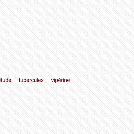
étude
tubercules
vipérine