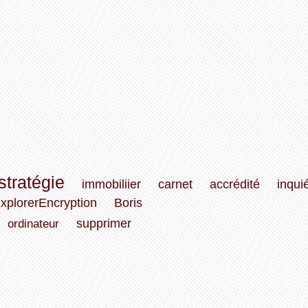
stratégie
immobiliier
carnet
accrédité
inqui
plorerEncryption
Boris
ordinateur
supprimer