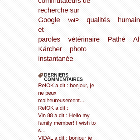
commutateurs de
recherche sur
Google
qualités
humain
VoIP
et
paroles
vétérinaire
Pathé
Al
Kärcher
photo
instantanée
DERNIERS
COMMENTAIRES
refOK a dit : bonjour, je
ne peux
malheureusement...
refOK a dit :
Vin 88 a dit : Hello my
family member! I wish to
s...
VIDAL a dit : bonjour je