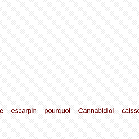
e
e
escarpin
pourquoi
Cannabidiol
caiss