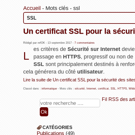
Accueil
-
Mots clés
-
ssl
SSL
Un certificat SSL pour la sécuri
Rédigé par refOK -
13 septembre 2017
-
7 commentaires
es critères de
Sécurité sur Internet
devie
L
passage en
HTTPS
, progressif ou non de mi
SSL
sont principalement destinés à renfor
cela générera du côté
utilisateur
.
Lire la suite de Un certificat SSL pour la sécurité des site
Classé dans :
informatique
- Mots clés :
sécurité
,
Internet
,
certificat
,
SSL
,
HTTPS
,
Wild
Fil RSS des art
CATÉGORIES
publications
(49)