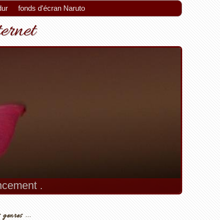
dur
fonds d'écran Naruto
ternet
encement .
 genres ...