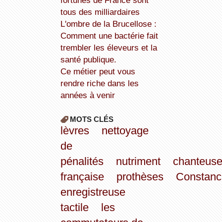
fortunes de France sont
tous des milliardaires
L'ombre de la Brucellose :
Comment une bactérie fait
trembler les éleveurs et la
santé publique.
Ce métier peut vous
rendre riche dans les
années à venir
MOTS CLÉS
lèvres
nettoyage
de
pénalités
nutriment
chanteus
française
prothèses
Constanc
enregistreuse
tactile
les