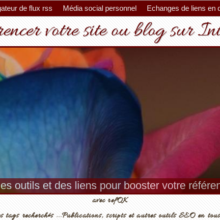
ateur de flux rss
Média social personnel
Echanges de liens en 
encer votre site ou blog sur In
es outils et des liens pour booster votre référ
avec refOK
s tags recherchés ...Publications, scripts et autres outils SEO en tous