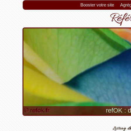
Booster votre site
Agrég
Référ
refOK : d
Listing de