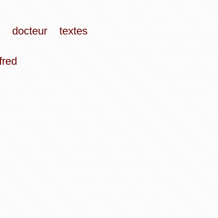
docteur
textes
fred