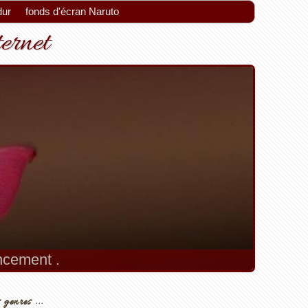
dur
fonds d'écran Naruto
ternet
encement .
 genres ...