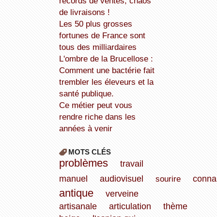
records de ventes, chaos
de livraisons !
Les 50 plus grosses
fortunes de France sont
tous des milliardaires
L'ombre de la Brucellose :
Comment une bactérie fait
trembler les éleveurs et la
santé publique.
Ce métier peut vous
rendre riche dans les
années à venir
MOTS CLÉS
problèmes
travail
manuel
audiovisuel
sourire
conna
antique
verveine
artisanale
articulation
thème