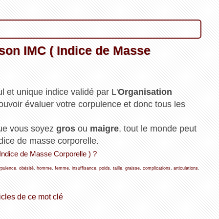
son IMC ( Indice de Masse
ul et unique indice validé par L'
Organisation
ouvoir évaluer votre corpulence et donc tous les
que vous soyez
gros
ou
maigre
, tout le monde peut
ndice de masse corporelle.
Indice de Masse Corporelle ) ?
rpulence
,
obésité
,
homme
,
femme
,
insuffisance
,
poids
,
taille
,
graisse
,
complications
,
articulations
,
icles de ce mot clé