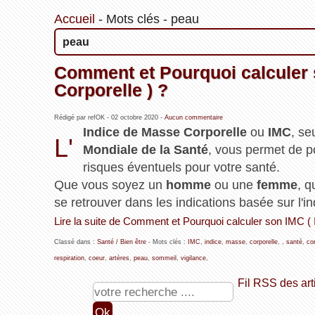
Accueil
-
Mots clés
-
peau
peau
Comment et Pourquoi calculer 
Corporelle ) ?
Rédigé par refOK -
02 octobre 2020
-
Aucun commentaire
Indice de Masse Corporelle
ou
IMC
, se
L'
Mondiale de la Santé
, vous permet de p
risques éventuels pour votre santé.
Que vous soyez un
homme
ou une
femme
, 
se retrouver dans les indications basée sur l'i
Lire la suite de Comment et Pourquoi calculer son IMC ( 
Classé dans :
Santé / Bien être
- Mots clés :
IMC
,
indice
,
masse
,
corporelle
,
,
santé
,
co
respiration
,
coeur
,
artères
,
peau
,
sommeil
,
vigilance
,
Fil RSS des art