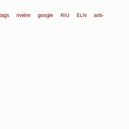
tags
rivière
google
RIU
ELN
anti-