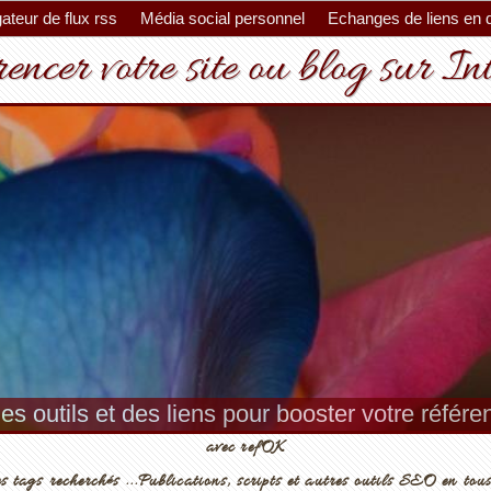
ateur de flux rss
Média social personnel
Echanges de liens en 
encer votre site ou blog sur In
es outils et des liens pour booster votre référ
avec refOK
s tags recherchés ...Publications, scripts et autres outils SEO en tous