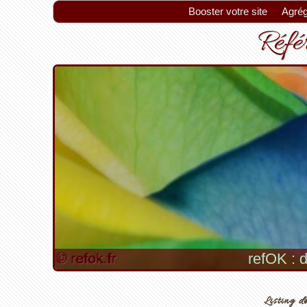
Booster votre site
Agrég
Référ
refOK : d
Listing de