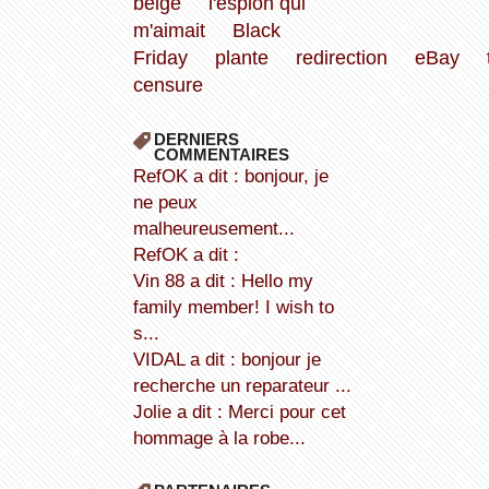
beige
l'espion qui
m'aimait
Black
Friday
plante
redirection
eBay
censure
DERNIERS
COMMENTAIRES
refOK a dit : bonjour, je
ne peux
malheureusement...
refOK a dit :
Vin 88 a dit : Hello my
family member! I wish to
s...
VIDAL a dit : bonjour je
recherche un reparateur ...
Jolie a dit : Merci pour cet
hommage à la robe...